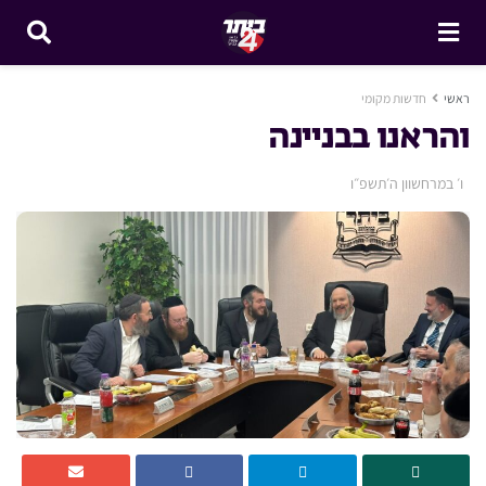
ראשי
חדשות מקומי
והראנו בבניינה
ו׳ במרחשוון ה׳תשפ״ו