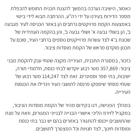
כאמור, הישיבה נערכה בהמשך להצגת תכנית החומש להכפלת
מספר הדירות בעירנו על ידי רה”ע. ההרחבה תבוא לידי ביטוי
באמצעות הקמת פרויקטים נרחבים הן באזור הכניסה לעיר מגבעה
ב’, הן בשולי גבעה א’ ושולי גבעה ב’, והן בהקמה העתידית של
שכונת ב’4 לצד עשרות פרוייקטים נוספים ברחבי העיר, סוכם על
תכנון מוקדם מראש של הקמת מוסדות ציבור.
כזכור, במסגרת התכנית, העירייה מקצה שטחי ענק להקמת מבני
ציבור: 357,869 מטר רבוע יוקדשו לבתי כנסת, תלמודי תורה,
ישיבות, בתי ספר וסמינרים. זאת לצד 114,247 מטר רבוע של
שטחי מסחר שיספקו פרנסה לתושבי העיר ויגדילו את הכנסות
העירייה.
במהלך הפגישה, דנו בקידום מהיר של הקמת מוסדות הציבור,
במקביל לזירוז הליכי אישורי הבנייה לבנייני המגורים, וזאת על מנת
שהתושבים ייכנסו להתגורר באזורים בהם יש כבר בתי כנסת
ומוסדות חינוך, לצד חנויות וכל המצטרך לתושבים.