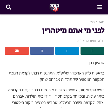
ראשי
כללי
לפני מי אתם מיטהרין
כ״א בתמוז ה׳תשפ״ה
שמעון כהן
בראשות כ”ק האדמו”ר שליט”א: התרגשות רבתי לקראת חנוכת
המקווה המפואר של תולדות אברהם יצחק
רגשי התרוממות וציפייה נשגבים מורגשים ברחבי עירנו הקדושה
ביתר עילית, ובמיוחד בקרב חסידי וידידי בית תולדות אברהם
יצחק, לקראת השבת הבעל”ט שתביא בכנפיה ביקור היסטורי