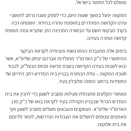
מושלם לכל החמור בישראל.
המקווה יפעל במשך שעות היום, כדי לספק מענה נרחב לתושבי
עירנו הקדושה המהדרים בתוספת טהרה בהידור. השמחה רבה
בקרב מבקשי השם על הבשורה המרנינה הזו, שתביא עמה תוספת
קדושה וטהרה בעירנו.
בימים אלה מתגברת ההתרגשות והציפייה לקראת הביקור
ההיסטורי של כ”ק האדמו”ר מתולדות אברהם יצחק שליט”א, אשר
יבוא לשבות בעירנו הקדושה בשבת פרשת פנחס הבעל”ט, לכבוד
חנוכת המקווה – גולת הכותרת בבניין בית המדרש רחב הידיים של
החסידות ברחוב החוזה מלובלין בעיר.
מאחורי הקלעים מתנהלת פעילות מסביב לשעון כדי להכין את בית
המדרש הגדול שבבניין הקהילה בעיר לקראת בואו של כ”ק מרן
האדמו”ר שליט”א. העסקנים והגבאים פועלים מסביב לשעון תוך
מאמצים עצומים להשלים את העבודות הנדרשות, לפאר ולרומם
את בית אלוקינו.