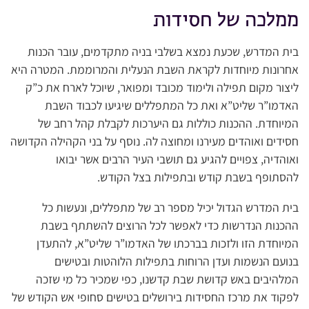
ממלכה של חסידות
בית המדרש, שכעת נמצא בשלבי בניה מתקדמים, עובר הכנות
אחרונות מיוחדות לקראת השבת הנעלית והמרוממת. המטרה היא
ליצור מקום תפילה ולימוד מכובד ומפואר, שיוכל לארח את כ”ק
האדמו”ר שליט”א ואת כל המתפללים שיגיעו לכבוד השבת
המיוחדת. ההכנות כוללות גם היערכות לקבלת קהל רחב של
חסידים ואוהדים מעירנו ומחוצה לה. נוסף על בני הקהילה הקדושה
ואוהדיה, צפויים להגיע גם תושבי העיר הרבים אשר יבואו
להסתופף בשבת קודש ובתפילות בצל הקודש.
בית המדרש הגדול יכיל מספר רב של מתפללים, ונעשות כל
ההכנות הנדרשות כדי לאפשר לכל הרוצים להשתתף בשבת
המיוחדת הזו ולזכות בברכתו של האדמו”ר שליט”א, להתעדן
בנועם הנשמות ועדן הרוחות בתפילות הלוהטות ובטישים
המלהיבים באש קדושת שבת קדשנו, כפי שמכיר כל מי שזכה
לפקוד את מרכז החסידות בירושלים בטישים סחופי אש הקודש של