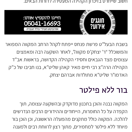
חשוב שייחרט בזיכרון הקהילה המעטירה לדורות הבאים.
בשבת הבעל”ט פרשת פנחס ייפתח לקהל הרחב המקווה המפואר
והמשוכלל “ר’ יצחק’ס מקווה”, לאחר השקעה רבה ומאמצים
עצומים מצד הגבאים וחסידי הקהילה הקדושה, בראשות אב”ד
הקהילה הרה”צ רבי חיים מאיר קאהן שליט”א, בנו חביבו של כ”ק
האדמו”ר שליט”א מתולדות אברהם יצחק.
בור ללא פילטר
המקווה נבנה והוכן בתכנון מדוקדק ובהשקעה עצומה, תוך
הקפדה על כל החומרות, הייחודים וההידורים הרבים הנדרשים
להלכה. המקווה כולל מתקנים מהמעלה הראשונה, וכן הוכן בור
מיוחד ללא פילטר למחמירים, מתוך רצון לרווחת רבים ולמענה