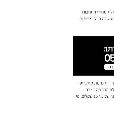
זלת מחירי התחבורה
שלה הרלוונטיים וכי
רדיות נהנות מתעריפי
בלת החרפה ניצבת
העובדה שכרטיס חופשי חודשי לילד או ילדה שצריכים להגיע לחיידר או לבית הספר, צריך לשלם סך של 157.5 שקלים, פי