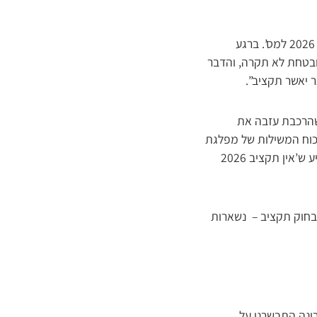
נוכח זאת, הנה תרחיש המשך צפוי וברור: בעוד ימים ספורים תצביע הממשלה והכנסת על תקציב 2026 למס’. ברגע
מובטחת לא תקרה, והדבר
ר יאשר תקציב”.
שהרכבת עזבה את
 כוח המשילות של מפלגת
השלטון בה היא חברה, ואף לערב במידת הצורך את ראש הממשלה, כדי לדפוק על השולחן ולהודיע ש’אין תקציב 2026
בחוק תקציב – נשארות
רונה התבשרנו על