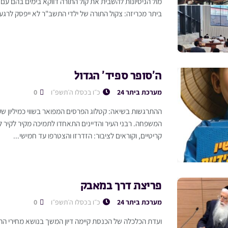
מול הניסיונות להשבית את קול התורה דווקא בימים בהם עם 
ביתר מכריזה: צקול התורה של ילדי התשב"ר לא ייפסק לרגע
ה’סופר ספיד’ הגדול
מערכת ביתר 24
כ״ו בכסלו ה׳תשפ״ו
0
ההתרגשות בשיאה: קטלוג הפרסים המפואר בשווי כמיליון ש
המשפחה. רבני העיר והדיינים התאחדו לתמיכה מקיר לקיר 
קריטיים, וקוראים לציבור: הזדרזו והצטרפו עד חמישי...
פריצת דרך במאבק
מערכת ביתר 24
כ״ו בכסלו ה׳תשפ״ו
0
ועדת הכלכלה של הכנסת קיימה דיון המשך בנושא מחירי הת