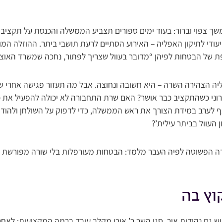
יעודי לתיקון האפליה – האירוע הסתיים לרעת תושבי ביתר. ההוזלה ה
פת של הבטחות לפיהן “מדובר בעוול שצריך לפתור, נחכה שמשרד האוצ
יה הצהירה השרה – היא חשובה ונחוצה. אבל מה תעזור פגישה אחרי 
קרוני כשהתקציב כבר אושר? האם שרת התחבורה לא יכולה להפעיל את
העוול בביתר עילית’?
דה הפשוטה לפיה העבר מלמד: הבטחות מעורפלות בלי שורה מפורשת 
קוץ בה
ש גם נקודות אור. סגן השר ר’ אורי מקלב עובד ברמה המקצועית: לאח