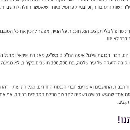
”ר רשות התחבורה, וכן בניית פרופיל מיוחד שיאפשר הוזלה לתושבי הע
 פרופיל בלי תקציב הוא תוכנית על הנייר. אפשר להכין את כל המנגנונ
בר לא יזוז.
 הם, חברי הכנסת שלנו? איפה הח”כים מש”ס, מאגודת ישראל ומדגל ה
דופקים על השולחן? מאיזו סיבה הזעקה של עיר שלמה, בת 0,000
ר רבבות התושבים ואומרים: חברי הכנסת החרדים, מכל הסיעות – זהו 
סת אחד שהגיש דרישה רשמית לתקצוב הוזלת המחירים בביתר. אף אחד
קציב.
נו!