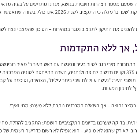
שמענו מספר הצהרות חיוביות בנושא, אנחנו מתריעים על בעיה מדאיג
 התקציב לשנת 2026 אינו כולל בשורה שתאפשר את תיקון העוול.
 להכניס את התיקון לתקציב נסגר במהירות – הסיכון שהמצב יונצח לשנה
, אך ללא התקדמות
חבורה מירי רגב לסיור בעיר ונפגשה עם ראש העיר ר’ מאיר רובינשטיין
לבשורות על הרחבת כביש 375 וקווים חדשים לחיפה ולנתניה, השרה התייחסה לסוגיה המר
ושבי העיר: “נעשה עוול לתושבי ביתר עילית”, הצהירה, וסיכמה על ק
 לתיקון המעוות.
מצב נחוצה – אך השאלה המרכזית נותרת ללא מענה: מתי ואיך?
ית. בדיקה שערכנו בדיונים התקציביים חושפת: התקציב להוזלת מחיר
ב. לא רק שהוא לא מופיע – הוא אפילו לא רשום כדרישה רשמית של 