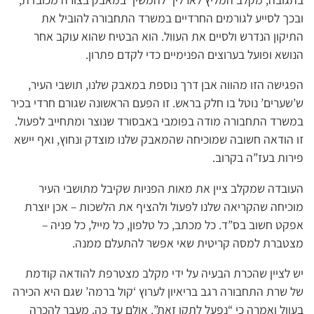
ובכך לסייע לגורמים החרדיים במשרד התחבורה להוביל את
התיקון הנדרש ולסיים את העוול. הוא הבטיח שהוא עוקב אחר
הנושא ופועל בערוצים הפנימיים כדי לקדם פתרון.
הפגישה הזו מהווה אבן דרך נוספת במאבק שלנו, תושבי העיר,
ש’שערים’ נוטל בו חלק בראש. זו הפעם הראשונה שגורם חרדי בכיר
במשרד התחבורה מודה בפומבי באבסורד שנוצר ומתחייב לפעול.
זו הודאה חשובה שמוכיחה שהמאבק שלנו מוצדק ונחוץ, ואף יישא
פירות בעז”ה בקרוב.
העובדה שמקלב ציין את מאות הפניות שקיבל מתושבי העיר
מוכיחה שהקריאה שלנו לפעול ולהציף את הלשכות – אכן יוצרת
אפקט חשוב בס”ד. כל מכתב, כל טלפון, כל מייל, כל פניה –
מצטברת למסה קריטית שאי אפשר להתעלם ממנה.
יש לציין שהכרת הבעיה על ידי מקלב מצטרפת להודאה קודמת
של שרת התחבורה רגב בריאיון לערוץ ‘קול ברמה’ שגם היא הכירה
בעוול ואמרה כי “נפעל לתקן זאת”. אולם עד כה, מעבר להכרה