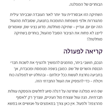
הבוחרים של המפלגה.
השתיקה הזו אבסורדית עוד יותר לאור העובדה שבביתר עילית
מתגוררות אלפי משפחות התומכות בתנועה, שסובלות מהעוול
הזה יום יום. ועדיין – שתיקה מוחלטת. מדוע נציגי שס, שאמורים
לייצג לא פחות את הציבור הסובל מהעוול, בוחרים בשתיקה
מוחלטת?!
קריאה לפעולה
הנכם, תושבי ביתר, מוזמנים להמשיך ולהציף את לשכות חברי
הכנסת והשרים של שס. כמובן בשפה מנומסת ומכובדת, אך
בתביעה נחרצת לעשות ככל יכולתם – ובהחלט יש למפלגה כוח
ויכולת – כדי להפסיק את העוול החברתי הזה.
שס היא מפלגה שחרטה על דגלה סיוע לחלשים והפסקת עוולות
חברתיות. הנה עוול שצורח מול העיניים, שצריך רק ‘לאסוף
מהרצפה’ ולפעול. אין כאן צורך במאמצים על-אנושיים או במשא