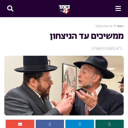
ראשי
חדשות מקומי
ממשיכים עד הניצחון
כ״א בתמוז ה׳תשפ״ה