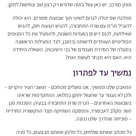
ומתן מורכב. יש כאן עוול בוטה שדורש רק רצון טוב ונחישות לתקן.
מפלגת שס יכולה לגרום לשינוי תוך שבועות ספורים. היא יכולה
להוביל מו”מ עם שרת התחבורה, להגיש הצעות חוק, להגיש
שאילתות, לכנס דיונים בוועדות השונות, ולהפעיל את כל המנופים
הפוליטיים העומדים לרשותה (כמובן, לצד הפעילות הראשונה
במעלה של הסדרת מעמדם של בני הישיבות). השאלה היחידה
היא: האם היא תבחר לעשות זאת?
נמשיך עד לפתרון
המאבק שלנו ממשיך. אנו פועלים מכוחכם – תושבי העיר היקרים –
ולכן לא נעצור עד שהעוול יתוקן במלואו. ההתקדמות שראינו
בשבועות האחרונים – הכרת שרת התחבורה בבעיה, הסכמת סגן
השר מקלב לאבסורד, והפסקת השתיקה מצד התקשורת החרדית
– מוכיחה שהדרך שלנו נכונה.
כל מכתב שאתם שולחים, כל טלפון שאתם מבצעים, כל פניה