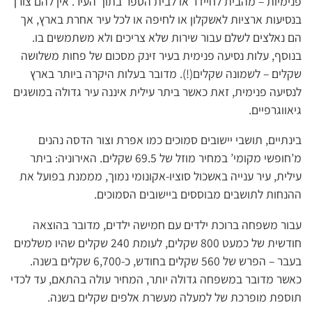
פנימיות – מהבית לחיידר או לבית הספר בתוך העיר. אין להם צורך
בנסיעות ארציות לאשקלון או לחיפה או לכל עיר אחרת בארץ, אך
הם נאלצים לשלם עבור שירות שלא צריכים ולא משתמשים בו.
בנוסף, עלות נסיעה פנימית בעיר זינק מסכום של פחות משלושה
שקלים – לשמונה שקלים(!). מדובר בעלות היקרה ביותר בארץ
לנסיעה פנימית, זאת כאשר ביתר עילית איננה עיר גדולה במושגים
גיאווגרפיים.
בינתיים, תושבי יישובים סמוכים כמו אפרת וצור הדסה נהנים
מ’חופשי מקומי’ במחיר מוזל של 69.5 שקלים. האירוניה: ביתר
עילית, עיר ענייה באשכול סוציו-אקונומי נמוך, מממנת בפועל את
ההנחות לתושבים מבוססים ביישובים הסמוכים.
עבור משפחה ברוכת ילדים עם חמישה ילדים, מדובר בהוצאה
חודשית של כמעט 800 שקלים, לעומת 240 שקלים שהיו משלמים
בעבר – הפרש של 560 שקלים בחודש, כ-6,700 שקלים בשנה.
כאשר מדובר במשפחה גדולה יותר, המחיר עולה בהתאם, עד לכדי
תוספת מופרכת של למעלה מעשרת אלפים שקלים בשנה.