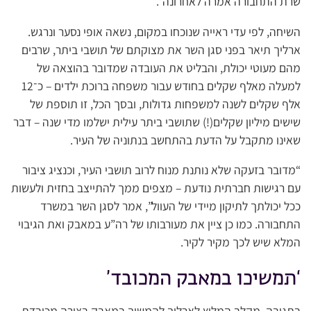
שרת התחבורה אמרה לאחרונה”.
השיחה, לפי עדי ראייה שנוכחו במקום, נשאה אופי נסער ונרגש.
ארליך תיאר בפני סגן השר את מצוקתם של תושבי ביתר, שרבים
מהם מעוטי יכולת, והבליט את העובדה שמדובר בהוצאה של
למעלה מאלף שקלים בחודש עבור משפחה ברוכת ילדים – כ־12
אלף שקלים לשנה למשפחות גדולות, ובסך הכל, זו תוספת של
שישים מיליון שקלים(!) שתושבי ביתר עילית ישלמו מדי שנה – דבר
שאינו מתקבל על הדעת בהתחשב בנתוניה של העיר.
“מדובר בזעקה שלא נותנת מנוח לרוב תושבי העיר, וכנציג ציבור
עם רגישות חברתית נודעת – מצפים ממך להתייצב בחזית ולעשות
ככל יכולתך לתיקון מיידי של העוול”, אמר לסגן השר במשרד
התחבורה. כמו כן ציין את מעורבותו של רה”ע במאבק ואת הגיבוי
המלא שיש לכך מקיר לקיר.
‘תמשיכו במאבק המכובד’
בתגובה, מקלב המליץ לארליך להמשיך במאבק בצורה מכובדת,