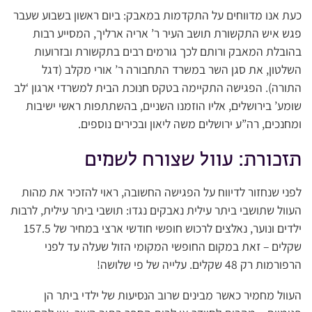
כעת אנו מדווחים על התקדמות במאבק: ביום ראשון בשבוע שעבר
פגש איש התקשורת תושב העיר ר’ אריה ארליך, המסייע רבות
בהובלת המאבק ורותם לכך גורמים רבים בתקשורת ובזרועות
השלטון, את סגן השר במשרד התחבורה ר’ אורי מקלב (דגל
התורה). הפגישה התקיימה בטקס חנוכת הבית למשרדי ארגון ‘לב
שומע’ בירושלים, אליו הוזמנו השניים, בהשתתפות ראשי ישיבות
ומחנכים, רה”ע ירושלים משה ליאון ובכירים נוספים.
תזכורת: עוול שצורח לשמים
לפני שנחזור לדיווח על הפגישה החשובה, ראוי להזכיר את מהות
העוול שתושבי ביתר עילית נאבקים נגדו: תושבי ביתר עילית, לרבות
ילדים ונוער, נאלצים לרכוש חופשי חודשי ארצי במחיר של 157.5
שקלים – זאת במקום החופשי המקומי הזול שעלה עד לפני
הרפורמות רק 48 שקלים. עלייה של פי שלושה!
העוול מחמיר כאשר מבינים שרוב הנסיעות של ילדי ביתר הן