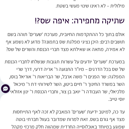
מילולית – לא ראינו שינוי מעשי בשטח.
שתיקה מחפירה: איפה שס?!
אולם בתוך כל ההתקדמות החיובית, מערכת ‘שערים’ תוהה בשם
תושבים רבים: היכן נציגי מפלגת שס בתמונה? מדוע לא נשמע אף
לא אמירה, מחאה או שאילתא מצד חברי הכנסת והשרים של שס?
במערכת ‘שערים’ יודעים על עשרות תגובות שנשלחו לחברי הכנסת
של שס בכל הדרגים – מיו”ר התנועה ר’ אריה דרעי, דרך שרי
המפלגה: שר הפנים ר’ משה ארבל, שר הבריאות ר’ אוריאל בוסו,
השר במשרד החינוך ר’ חיים ביטון, השר לשירותי דת ר’ מיכאל
מלכיאלי, שר העבודה ר’ יואב בן צור, וחברי הכנסת ר’ ינון אזולאי ור’
יוסי טייב.
עד כה, למיטב ידיעת ‘שערים’ המאבק לא זכה לאף התייחסות
מצד אף גורם בשס. זאת למרות שמדובר בעוול חברתי בוטה
שפוגע במיוחד באוכלוסייה החרדית שמהווה חלק מרכזי מקהל