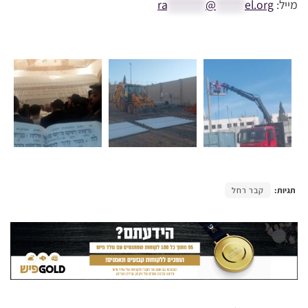
מייל:
el.org
******
@
********
ra
תגיות:
קבר רחל