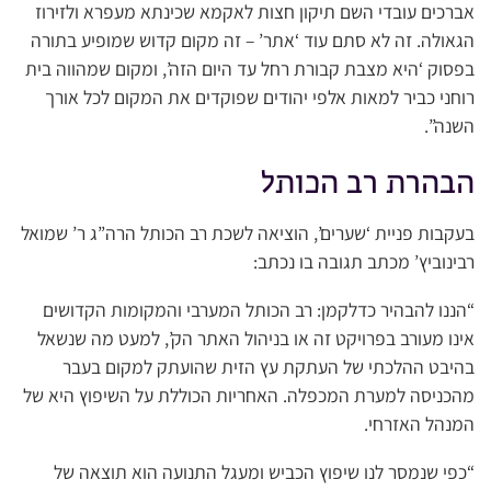
אברכים עובדי השם תיקון חצות לאקמא שכינתא מעפרא ולזירוז
הגאולה. זה לא סתם עוד ‘אתר’ – זה מקום קדוש שמופיע בתורה
בפסוק ‘היא מצבת קבורת רחל עד היום הזה’, ומקום שמהווה בית
רוחני כביר למאות אלפי יהודים שפוקדים את המקום לכל אורך
השנה”.
הבהרת רב הכותל
בעקבות פניית ‘שערים’, הוציאה לשכת רב הכותל הרה”ג ר’ שמואל
רבינוביץ’ מכתב תגובה בו נכתב:
“הננו להבהיר כדלקמן: רב הכותל המערבי והמקומות הקדושים
אינו מעורב בפרויקט זה או בניהול האתר הק’, למעט מה שנשאל
בהיבט ההלכתי של העתקת עץ הזית שהועתק למקום בעבר
מהכניסה למערת המכפלה. האחריות הכוללת על השיפוץ היא של
המנהל האזרחי.
“כפי שנמסר לנו שיפוץ הכביש ומעגל התנועה הוא תוצאה של