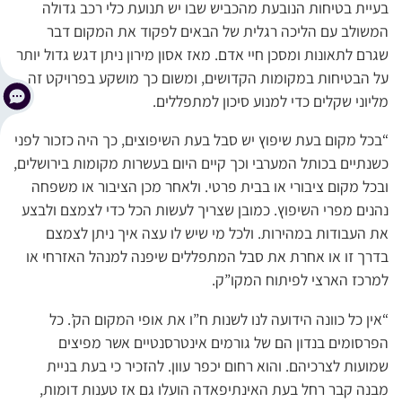
בעיית בטיחות הנובעת מהכביש שבו יש תנועת כלי רכב גדולה
המשולב עם הליכה רגלית של הבאים לפקוד את המקום דבר
שגרם לתאונות ומסכן חיי אדם. מאז אסון מירון ניתן דגש גדול יותר
על הבטיחות במקומות הקדושים, ומשום כך מושקע בפרויקט זה
מליוני שקלים כדי למנוע סיכון למתפללים.
“בכל מקום בעת שיפוץ יש סבל בעת השיפוצים, כך היה כזכור לפני
כשנתיים בכותל המערבי וכך קיים היום בעשרות מקומות בירושלים,
ובכל מקום ציבורי או בבית פרטי. ולאחר מכן הציבור או משפחה
נהנים מפרי השיפוץ. כמובן שצריך לעשות הכל כדי לצמצם ולבצע
את העבודות במהירות. ולכל מי שיש לו עצה איך ניתן לצמצם
בדרך זו או אחרת את סבל המתפללים שיפנה למנהל האזרחי או
למרכז הארצי לפיתוח המקו”ק.
“אין כל כוונה הידועה לנו לשנות ח”ו את אופי המקום הק’. כל
הפרסומים בנדון הם של גורמים אינטרסנטיים אשר מפיצים
שמועות לצרכיהם. והוא רחום יכפר עוון. להזכיר כי בעת בניית
מבנה קבר רחל בעת האינתיפאדה הועלו גם אז טענות דומות,