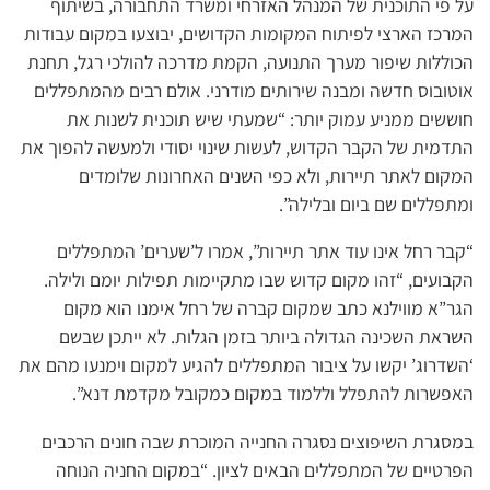
על פי התוכנית של המנהל האזרחי ומשרד התחבורה, בשיתוף
המרכז הארצי לפיתוח המקומות הקדושים, יבוצעו במקום עבודות
הכוללות שיפור מערך התנועה, הקמת מדרכה להולכי רגל, תחנת
אוטובוס חדשה ומבנה שירותים מודרני. אולם רבים מהמתפללים
חוששים ממניע עמוק יותר: “שמעתי שיש תוכנית לשנות את
התדמית של הקבר הקדוש, לעשות שינוי יסודי ולמעשה להפוך את
המקום לאתר תיירות, ולא כפי השנים האחרונות שלומדים
ומתפללים שם ביום ובלילה”.
“קבר רחל אינו עוד אתר תיירות”, אמרו ל’שערים’ המתפללים
הקבועים, “זהו מקום קדוש שבו מתקיימות תפילות יומם ולילה.
הגר”א מווילנא כתב שמקום קברה של רחל אימנו הוא מקום
השראת השכינה הגדולה ביותר בזמן הגלות. לא ייתכן שבשם
‘השדרוג’ יקשו על ציבור המתפללים להגיע למקום וימנעו מהם את
האפשרות להתפלל וללמוד במקום כמקובל מקדמת דנא”.
במסגרת השיפוצים נסגרה החנייה המוכרת שבה חונים הרכבים
הפרטיים של המתפללים הבאים לציון. “במקום החניה הנוחה