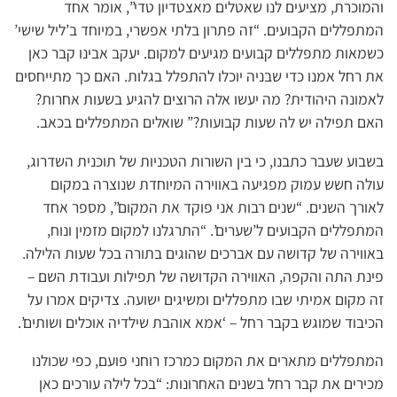
והמוכרת, מציעים לנו שאטלים מאצטדיון טדי”, אומר אחד
המתפללים הקבועים. “זה פתרון בלתי אפשרי, במיוחד ב’ליל שישי’
כשמאות מתפללים קבועים מגיעים למקום. יעקב אבינו קבר כאן
את רחל אמנו כדי שבניה יוכלו להתפלל בגלות. האם כך מתייחסים
לאמונה היהודית? מה יעשו אלה הרוצים להגיע בשעות אחרות?
האם תפילה יש לה שעות קבועות?” שואלים המתפללים בכאב.
בשבוע שעבר כתבנו, כי בין השורות הטכניות של תוכנית השדרוג,
עולה חשש עמוק מפגיעה באווירה המיוחדת שנוצרה במקום
לאורך השנים. “שנים רבות אני פוקד את המקום”, מספר אחד
המתפללים הקבועים ל’שערים’. “התרגלנו למקום מזמין ונוח,
באווירה של קדושה עם אברכים שהוגים בתורה בכל שעות הלילה.
פינת התה והקפה, האווירה הקדושה של תפילות ועבודת השם –
זה מקום אמיתי שבו מתפללים ומשיגים ישועה. צדיקים אמרו על
הכיבוד שמוגש בקבר רחל – ‘אמא אוהבת שילדיה אוכלים ושותים’.
המתפללים מתארים את המקום כמרכז רוחני פועם, כפי שכולנו
מכירים את קבר רחל בשנים האחרונות: “בכל לילה עורכים כאן