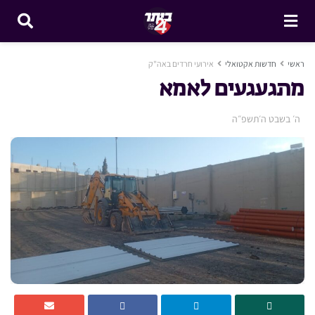
ראשי
חדשות אקטואלי
אירועי חרדים באה"ק
מתגעגעים לאמא
ה׳ בשבט ה׳תשפ״ה