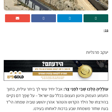
גג:
יעקב מרגליות
עוֹלָלֶיהָ הָלְכוּ שְׁבִי לִפְנֵי צָר:
אבל יחיד עשי לך ביתר עילית, בתוך
הזעזוע העמוק והיגון העצום בכלל עם ישראל – על שֶׁפֶךְ דם נקיים
בהירצחו של הילד הקדוש והטהור אהרן יהושע טוביה שמחה הי”ד
בעת שחזר משמחת שבע ברכות לאחותו בעירנו.