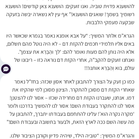
להושענא פדוית טוביה. ואנו זועקים: הושענא צאן קודשים! הושענא
רשומיך בשמך! שואגים הושענא!” אף עין לא נשארה יבשה בזעקה
שבקעה מעמקי הלבבות.
הגרא”מ אלתר המשיך: “על אבא אומנא נאמר בגמרא שכאשר היו
באים אליו תלמידי חכמים להקזת דם – לא היה נוטל מהם תשלום,
אלא היה נותן להם מעות ואומר להם: ‘לך והַבְרֵא את עצמך’.
ואנחנו זועקים להקב”ה, אחרי הקזת דם נוראה כזו – ריבונו של
עולם, בוא וְהַבְרֵא אותנו!!!
כמו כן זעק על הצורך להתבונן לאחר אסון שכזה: בחז”ל נאמר
שאחרי הקזת דם מסוכן להתקרר. הצינון מסוכן למי שהקיזו את
דמו. אנחנו, שעברנו הקזת דם מחרידה שכזו – אסור לנו להצטנן!
אסור לנו להתקרר בעבודת השם! אסור לנו להמשיך בדרכנו ולומר
‘מקרה נקרה הוא’! עלינו להתחמם בעבודתו יתברך, להתבונן על
מה עשה השם ככה לארץ הזאת, ולבעור בתשובה ובעבודת השם!”
והגרא”מ המשיך: “טוביה הילד, שיהיה פדיון וקורבן הציבור שלנו.