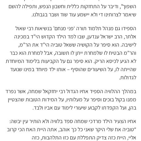
השפוך”, ודיבר על התחזקות כללית וחשבון הנפש, ותפילה להשם
שיאמר לצרותינו די ולא יישמע עוד שוד ושבר בגבולנו.
הספידו גם מנהל תלמוד תורה ‘פני מנחם’ בנשיאות רבי שאול
אלתר, הרב ישראל ענדען, שבו למד הילד הקדוש הי”ד במכינה
לישיבה. הוא סיפר על הקושיה ששאל טוביה הי”ד את הר”מ,
והר”מ הבטיח לו שלמחרת ייתן לו תשובה, אבל למחרת הוא כבר
לא הגיע לכיסא הריק. הוא סיפר גם על הקביעות בלימוד המיוחדת
שהייתה לו, על השיעורים שהוסיף – אותו ילד מיוחד במינו שנועד
לגדולות.
במהלך ההלוויה הספיד אחיו הגדול רבי יחזקאל שמחה, אשר נפרד
ממנו בקול בוכים וסיפר על מעלותיו, על המידות הטובות שהצטיין
בהן, ועל הקפדתו לקבוע שיעורי לימוד עם אביו ולבד.
אחיו הצעיר הילד מרדכי שמחה ספד בלוויה ולא הותיר עין יבשה:
“טוביה אח שלי היקר שאני כל כך אוהב, אתה היית האח הכי קרוב
אליי, היית כזה צדיק התפללת עם כזו התלהבות, כזה