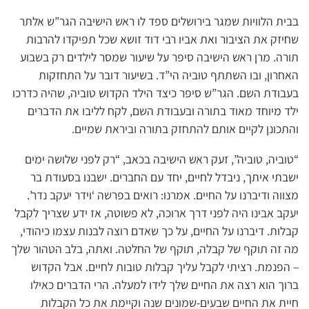
בבית הלוויות שמגר בירושלים ספד לו ראש הישיבה הגר”ש אלתר
שחיזק את הציבור ואת אביו רבי דוד זושא שכל תפיקדו להרבות
תורה. מרן ראש הישיבה סיפר על שיעור שמסר לילדים רק בשבוע
האחרון, ובו השתתף טוביה הי”ד. בשיעור דובר על התחזקות
בעבודת השם. הגר”ש סיפר כיצד הילד הקדוש טוביה, שהיה כדרכו
ילד מיוחד מאוד בתורה ובעבודת השם, לקח לליבו את הדברים
והתכונן לקיים אותם להתחזק בתורה וביראת שמיים.
“טוביה, טוביה”, זעק ראש הישיבה בכאב, “רק לפני שלושה ימים
ישבתי איתך, ניבדל לחיים, יחד עם החברים. ישבנו בסעודת בר
מצווה ודיברנו על החיים. אמרנו: רואים בפרשה ‘וידר יעקב נדר’.
יעקב אבינו היה לפני דרך ארוכה, לא פשוטה, אז ידע שצריך לקבל
קבלות. דיברנו על החיים, על כך שאדם רוצה לבנות עצמו כיהודי,
מה זה תוקף של קבלה, תוקף של החלטה. ואתה, בלב הטהור שלך
– הפנמת. רציתי לקבל עליך קבלות טובות לחיים. אבל הקדוש
ברוך הוא רצה את החיים שלך לידו למעלה. הרי הדברים כאילו
חיית את החיים שבעים-שמונים שנה וקיימת את כל הקבלות