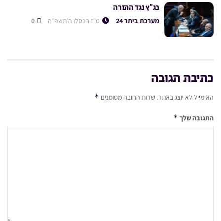
בג”ץ נגד התורה
מערכת ביתר 24
ט״ז בכסלו ה׳תשפ״ה
0
כתיבת תגובה
*
האימייל לא יוצג באתר.
שדות החובה מסומנים
*
התגובה שלך