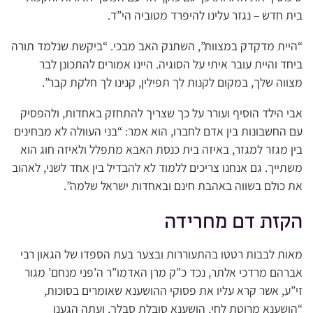
בית חדש – נגזר עלינו להיפרד מטוביה הי”ד.
“היית מדקדק במצוות”, השתנק האב מבכי. “ביקשת שנלמד תורה
ביחד והיית עובר איתי על הסוגיה. היינו אמורים להתכונן לבר
מצווה שלך, במקום לקנות לך תפילין, קנינו לך חלקת קבר”.
אבי הילד הוסיף ועורר על כך שצריך להתחזק באחדות, ולהפסיק
עם החשבונות בין אדם לחברו, הוא אמר: “בני העוולה לא מבחינים
בין מגזר למגזר, באיזה בית כנסת האבא מתפלל ולאיזה חוג הוא
משתייך. גם אנחנו צריכים ללמוד לא להבדיל בין אחד לשני, לאהוב
את כולם בשווה באהבת חינם ובאחדות ישראל שלמה”.
הקזת דם מחרידה
מאות לבבות רטטו בהתעוררות ובצער בעת הספדו של הגאון רבי
אברהם מרדכי אלתר, נכד כ”ק מרן האדמו”ר ה’פני מנחם’ מגור
זי”ע, אשר קרא עליו את פסוקי ההושענא שאומרים בסוכות,
“הושענא מרוטת לחי, הושענא סובלת סבלך, ועתה הגענו