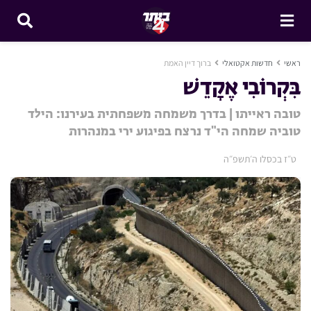
ראשי
חדשות אקטואלי
ברוך דיין האמת
בִּקְרוֹבִי אֶקָדֵשׁ
טובה ראייתו | בדרך משמחה משפחתית בעירנו: הילד
טוביה שמחה הי"ד נרצח בפיגוע ירי במנהרות
ט״ז בכסלו ה׳תשפ״ה