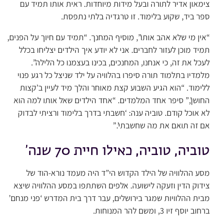
צימאון אדיר לתורה ובעל מידות מיוחדות. ראית אותו תמיד עם
ספר ביד, שקוע בלימוד. זו טרגדיה בלתי נתפסת.
“אין מי שלא אהב אותו”, מוסיף המחנך. “תמיד עם חיוך על הפנים,
תמיד מוכן לעזור לחברים. אני לא יודע איך הילדים יצליחו בכלל
לעכל את זה, כי אנחנו, המחנכים, בכינו בעצמנו כל הלילה”.
מלמדיו בתלמוד תורה סיפרו בהלוויה על ילד שניצל כל רגע פנוי
ללימוד. “הוא הגיע השבוע קצת מאוחר והלך מיד לעיין ב’קצות
החושן’,” סיפר אחד המלמדים. “אחד הילדים שאל אותו למה הוא
לא אוכל קודם. טוביה ענה: ‘חשבתי בדרך בלימוד ורציתי לבדוק
אם זה תואם את מה שחשבתי’.”
טוביה, טוביה, כאילו חיית 70 שנה’
מסע ההלוויה של הילד הקדוש הי”ד היה מעמד נורא-הוד של
צידוק הדין וזעקה לישועה. אלפים השתתפו במסע ההלוויה שיצא
מבית ההלוויות שמגר בירושלים, עבר דרך בית המדרש ‘פני מנחם’
ברחוב יוסף זיו 3, ומשם להר המנוחות.