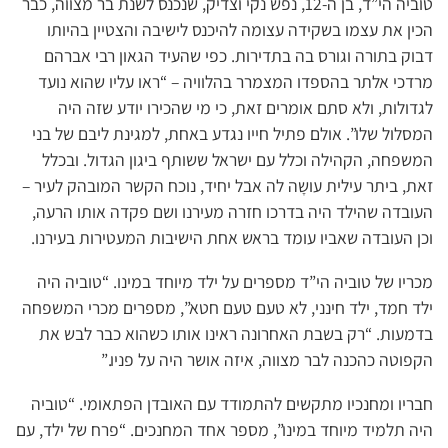
טוביה הי”ד, בן ה-12, נפש נקי וצדיק, שנכנס לשנת בר מצווה, כבר
הכין את עצמו בשקידה עצומה להיכנס לישיבה והצטיין בהיותו
דבוק בתורה וגורס בה בתדירות. כפי שהעיד הגאון רבי אברהם
מרדכי אלתר בהספדו המצמרר בהלוויה – “ראו עליו שהוא נועד
לגדולות, ולא סתם אומרים זאת, כי מי שהכירו יודע שזה היה
המסלול שלו”. אולם פתיל חייו נגדע באחת, למגינת ליבם של בני
המשפחה, הקהילה וכלל עם ישראל ששותף ביגון הגדול. ובכלל
זאת, ביתר עילית עושָה לה אבל יחיד, נוכח הקשר המובהק לעיר –
העובדה שהילד היה בדרכו חזרה מעירנו ושם פקדה אותו הרעה,
וכן העובדה שאביו עומד בראש אחת הישיבות המעטירות בעירנו.
מכריו של טוביה הי”ד מספרים על ילד מיוחד במינו. “טוביה היה
ילד חמד, ילד חינני, לא טעם טעם חטא”, מספרים מכרי המשפחה
בדמעות. “רק בשבת האחרונה ראינו אותו כשהוא כבר לבש את
הקפוטה כהכנה לבר מצווה, איזה אושר היה על פניו.”
חבריו ומחנכיו מתקשים להתמודד עם האובדן הפתאומי. “טוביה
היה תלמיד מיוחד במינו”, מספר אחד המחנכים. “פרח של ילד, עם