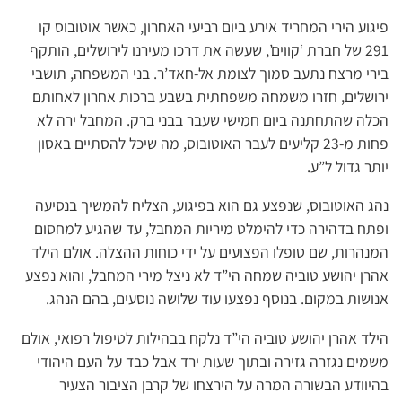
פיגוע הירי המחריד אירע ביום רביעי האחרון, כאשר אוטובוס קו
291 של חברת ‘קווים’, שעשה את דרכו מעירנו לירושלים, הותקף
בירי מרצח נתעב סמוך לצומת אל-חאד’ר. בני המשפחה, תושבי
ירושלים, חזרו משמחה משפחתית בשבע ברכות אחרון לאחותם
הכלה שהתחתנה ביום חמישי שעבר בבני ברק. המחבל ירה לא
פחות מ-23 קליעים לעבר האוטובוס, מה שיכל להסתיים באסון
יותר גדול ל”ע.
נהג האוטובוס, שנפצע גם הוא בפיגוע, הצליח להמשיך בנסיעה
ופתח בדהירה כדי להימלט מיריות המחבל, עד שהגיע למחסום
המנהרות, שם טופלו הפצועים על ידי כוחות ההצלה. אולם הילד
אהרן יהושע טוביה שמחה הי”ד לא ניצל מירי המחבל, והוא נפצע
אנושות במקום. בנוסף נפצעו עוד שלושה נוסעים, בהם הנהג.
הילד אהרן יהושע טוביה הי”ד נלקח בבהילות לטיפול רפואי, אולם
משמים נגזרה גזירה ובתוך שעות ירד אבל כבד על העם היהודי
בהיוודע הבשורה המרה על הירצחו של קרבן הציבור הצעיר