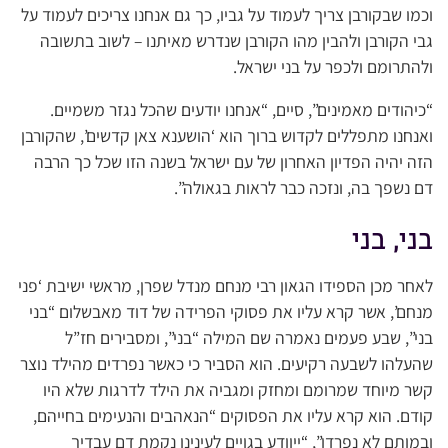
וכמו שבקורבן צריך לעמוד על גביו, כך גם אנחנו צריכים לעמוד על
גבי הקורבן ולהבין מהו הקורבן שנדרש מאיתנו – לשוב בתשובה
ולהתרומם ולכפר על בני ישראל.
“כיהודים מאמינים”, סיים, “אנחנו יודעים שהכל נגזר משמיים.
ואנחנו מתפללים לקדוש ברוך הוא ‘הושענא צאן קדשים’, שהקורבן
הזה יהיה הפדיון האחרון של עם ישראל בשנה הזו שכל כך הרבה
דם נשפך בה, ונזכה כבר לראות בגאולה”.
בני, בני
לאחר מכן הספידו הגאון רבי מנחם מנדל שפרן, מראשי ישיבת ‘פני
מנחם’, אשר קרא עליו את פסוקי הפרידה של דוד מאבשלום “בני
בני”, שבע פעמים נאמרה שם המילה “בני”, ומסבירים חז”ל
שהעלהו לשבעה רקיעים. הוא הסביר כי כאשר נפרדים מהילד נוצר
קשר מיוחד שמרומם ומחזק ומגביה את הילד לדרגות שלא היו
קודם. הוא קרא עליו את הפסוקים “הנאהבים והנעימים בחייהם,
ובמותם לא נפרדו”, “ייוודע בגויים לעינינו נקמת דם עבדיך