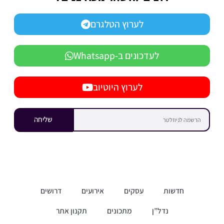
לערוץ הטלגרם
לעדכונים ב-Whatsapp
לערוץ היוטיוב
שליחה
חדשות
עסקים
אירועים
דרושים
נדל”ן
מתכונים
תקנון אתר