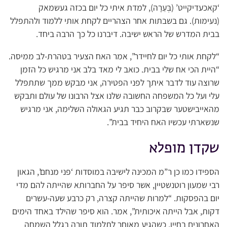
‘קאכעדיקייט’ (בְּעֵרָה), למדת איתי כל יום בכזה געשמאק
(נעימות). גם בשבתות אחר הצהריים לקחת אותי ללמוד ולהתפלל
בבית המדרש של הראש ישיבה. דיברנו כל כך הרבה ביחד.
“לקחת אותי כל יום לחיידר”, אמר האח הצעיר בטהרת-לב ממיסה.
“היית הכי אח שלי בבית. כואב לי מאד בלב אני מרגיש כל הזמן
שרוצה עוד לדבר איתך לפני הפטירה, אני מבקש ממך שתתפלל
עלי ועל כל המשפחה החשובה שלנו אצל הרבונו של עולם ותבקש
מהאייבישטער שבקרוב כבר תגיע הגאולה השלימה, אני מרגיש
שנשארתי עכשיו האח היחיד בבית”.
שקדן מופלא
הספידו כמו כן ר”מ המכינה לישיבה במוסדות ‘פני מנחם’, הגאון
רבי שמעון רוטנשטיין, אשר סיפר על החברותא שהייתה להם מדי
יום בהפסקות. “למרות שהייתה קצרה, רק כרבע שעה-עשרים
דקות, אבל הייתה איכותית”, אמר. הוא סיפר שהילד באחד הימים
האחרונים בחייו, כשהגיע מאוחר לתלמוד תורה בגלל השמחה