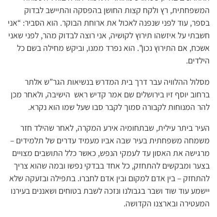
המשפחתית, רץ ולקח קצות החושן בהפסקה והתיישב לבדוק
בספר, עוד לפני שנפנה לאכול את ארוחת הבוקר. הוא הסביר: “אני
חשבתי על איזשהו תירוץ לקושיה, אני רוצה לבדוק מהר, לפני שאני
אשכח, אם התירוץ נכון”. הוא נפרד ממנו, וביקש מחילה בשם כל
הילדים.
מסלול ההלוויה עבר דרך בית המדרש בנשיאות הגר”ש אלתר
ברחוב יוסף זיו בירושלים שם אמר קדיש ראש הישיבה, ולאחר מכן
להר המנוחות לקבורה סמוך לקבר סבו שעל שמו הוא נקרא.
העיר ביתר עילית, שבתחומיה אירע המקרה, לאחר שהילד חזר
משמחה משפחתית בעיר שבה אביו מעמיד עדרים של תלמידים –
מרגישה את האסון עד לעמקי הנפש, כאשר כלל התושבים מצויים
בצער ומבקשים להתחזק, כל אחד בבדקי נפשו ובמה שהוא צריך
להתחזק – בין אדם למקום ובין אדם לחברו. בתפילה ובזעקה שלא
יישמע עוד שוד ושבר בגבולנו ונזכה לשבת בטוחים ושאננים בעירנו
המעטירה ובארצנו הקדושה.