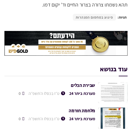
תהא נשמתו צרורה בצרור החיים וד’ יקום דמו.
תגיות:
פיגוע במחסום המנהרות
עוד בנושא
שבירת הכלים
מערכת ביתר 24
ט״ז בכסלו ה׳תשפ״ה
0
מלחמת חורמה
מערכת ביתר 24
ט״ז בכסלו ה׳תשפ״ה
0