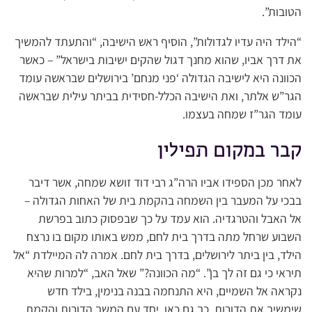
הטובות”.
“הילד היה עדיו לגדולות”, הוסיף ראש הישיבה, “והתעתד להמשיך
את דרך אביו, שהוא מחנך דגול שהקים ישיבות בישראל” – כאשר
הכוונה היא לישיבה הגדולה ‘פני מנחם’ בירושלים שבראשה עומד
הגר”ש אלתר, ואת הישיבה הכלל-חסידית בביתר עילית שבראשה
עומד הגר”ז שמחה בעצמו.
קבר במקום תפילין
לאחר מכן הספידו אביו הרה”ג רבי דוד זושא שמחה, אשר דיבר
בבכי על המעבר בין השמחה בהקמת בית של האחות הגדולה –
אל האבל והטרגדיה. הוא עמד על כך שבפסוק כתוב בפרשת
השבוע שרחל מתה בדרך בית לחם, ממש באותו מקום בו נרצח
הילד, בין ביתר לירושלים, בדרך בית לחם. אמרה לה המיילדת “אל
תיראי כי גם זה לך בן”. “מה הכוונה?” שאל האב, “למרות שהיא
נקראה אל השמיים, היא התנחמה בבנה בנימין, בילד חדש
שימשיך את הדורות. כך גם כאן, יחד עם המשך הדורות והקמת