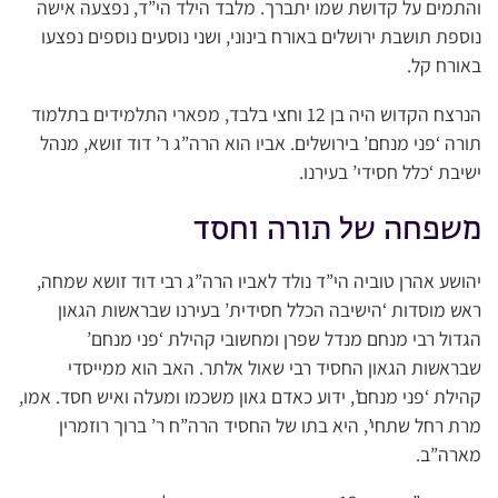
והתמים על קדושת שמו יתברך. מלבד הילד הי”ד, נפצעה אישה
נוספת תושבת ירושלים באורח בינוני, ושני נוסעים נוספים נפצעו
באורח קל.
הנרצח הקדוש היה בן 12 וחצי בלבד, מפארי התלמידים בתלמוד
תורה ‘פני מנחם’ בירושלים. אביו הוא הרה”ג ר’ דוד זושא, מנהל
ישיבת ‘כלל חסידי’ בעירנו.
משפחה של תורה וחסד
יהושע אהרן טוביה הי”ד נולד לאביו הרה”ג רבי דוד זושא שמחה,
ראש מוסדות ‘הישיבה הכלל חסידית’ בעירנו שבראשות הגאון
הגדול רבי מנחם מנדל שפרן ומחשובי קהילת ‘פני מנחם’
שבראשות הגאון החסיד רבי שאול אלתר. האב הוא ממייסדי
קהילת ‘פני מנחם’, ידוע כאדם גאון משכמו ומעלה ואיש חסד. אמו,
מרת רחל שתחי’, היא בתו של החסיד הרה”ח ר’ ברוך רוזמרין
מארה”ב.