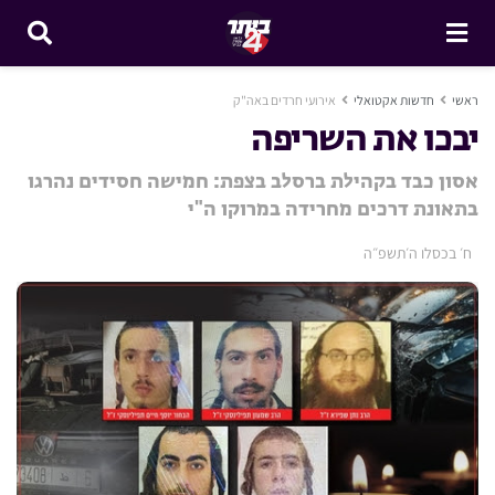
ראשי
חדשות אקטואלי
אירועי חרדים באה"ק
יבכו את השריפה
אסון כבד בקהילת ברסלב בצפת: חמישה חסידים נהרגו
בתאונת דרכים מחרידה במרוקו ה"י
ח׳ בכסלו ה׳תשפ״ה