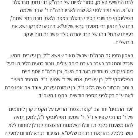
לבנו התשיעי באומן, סמוך לציונו של הרה”ק רבי נחמן מברסלב
זיע”א. הוא נולד לפני 33 שנה לאביו הרה”ח ר’ יעקב שלמה
תפילינסקי מחשובי חסידי ברסלב בצפת ולאמו מרת רחל שתחי’,
בתו של הגאון רבי מסעוד גבאי שליט”א. בהגיעו לפרקו נשא את
רעייתו שתחי’ בתו של הרב יהודה גולד משכונת נווה יעקב
בירושלים.
באסון נספו גם הבה”ח ישראל מאיר שאשא ז”ל, בן עשרים וחמש,
שגדל והתגורר בעבר בעירנו ביתר עילית, וזכור כנעים הליכות ובעל
כיסופי קודש מיוחדים בעבודת השם, וכן הבה”ח יוסף חיים
תפילינסקי ז”ל, בן עשרים, אחיו של ר’ שמעון ז”ל. הנפטר הצעיר
ביותר, הבחור משה גלנט ז”ל, בן שמונה עשרה, איבד את אמו מרת
לאה ע”ה רק לפני מספר חודשים, בתמוז תשפ”ד.
‘ועד הרבנים’ יחד עם ‘קופת צפת’ הודיעו על הקמת קרן ליתומים
של ר’ מרדכי שפירא ז”ל ור’ שמעון תפילינסקי ז”ל, למען תהיה
להם משענת כלכלית ויוכלו האלמנות הרצוצות לגדלן לפחות ללא
קושי כלכלי. בהוראת הרבנים שליט”א, הציבור נקרא לתרום למעלה