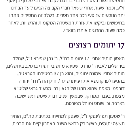
החמישה נסעו בשטח מדברי בדרכם לקברו של רבי מכלוף בן יוסף
זי”ע, וכמה שעות אחרי ששאר חברי הקבוצה הגיעו ליעד הבחינו
יתר הנוסעים שנוסעי רכב אחד חסרים. בשלב זה החסידים פתחו
בחיפושים וביקשו את עזרת המשטרה המקומית והרשויות. לאחר
כמה שעות ההרוגים אותרו בוואדי.
17 יתומים רצוצים
האסון הותיר אחריו 17 יתומים רח”ל. ר’ נתן שפירא ז”ל, שנולד
בירושלים לאביו ר’ מרדכי שפירא מחשובי חסידי ברסלב בירושלים,
הותיר אחריו שמונה יתומים, והוא בן 37 בפטירתו הטראגית.
בהגיעו לפרקו נשא את רעייתו שתחי’, חתן הרה”ח ר’ יהודה
דורפמן מצפת שהוא חתנו של הגאון רבי מסעוד גבאי שליט”א
מצפת, בעבר ממרוקו, שבמשך שנים רבות שימש ראש ישיבה
בצרפת וכן שוחט ומוהל מפורסם.
ר’ שמעון תפילינסקי ז”ל, שעסק למחייתו בכתיבת סת”ם, הותיר
תשעה יתומים, כאשר רק בראש השנה האחרון קיים את הברית