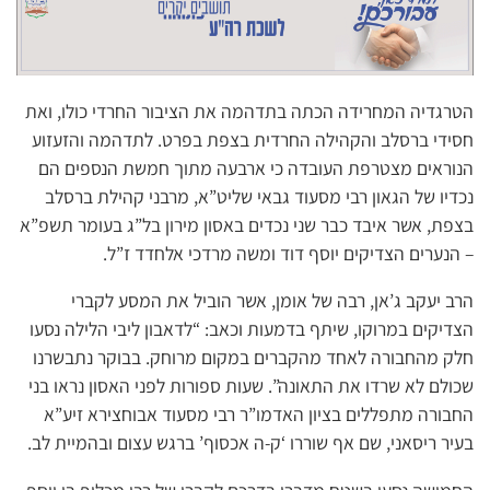
הטרגדיה המחרידה הכתה בתדהמה את הציבור החרדי כולו, ואת
חסידי ברסלב והקהילה החרדית בצפת בפרט. לתדהמה והזעזוע
הנוראים מצטרפת העובדה כי ארבעה מתוך חמשת הנספים הם
נכדיו של הגאון רבי מסעוד גבאי שליט”א, מרבני קהילת ברסלב
בצפת, אשר איבד כבר שני נכדים באסון מירון בל”ג בעומר תשפ”א
– הנערים הצדיקים יוסף דוד ומשה מרדכי אלחדד ז”ל.
הרב יעקב ג’אן, רבה של אומן, אשר הוביל את המסע לקברי
הצדיקים במרוקו, שיתף בדמעות וכאב: “לדאבון ליבי הלילה נסעו
חלק מהחבורה לאחד מהקברים במקום מרוחק. בבוקר נתבשרנו
שכולם לא שרדו את התאונה”. שעות ספורות לפני האסון נראו בני
החבורה מתפללים בציון האדמו”ר רבי מסעוד אבוחצירא זיע”א
בעיר ריסאני, שם אף שוררו ‘ק-ה אכסוף’ ברגש עצום ובהמיית לב.