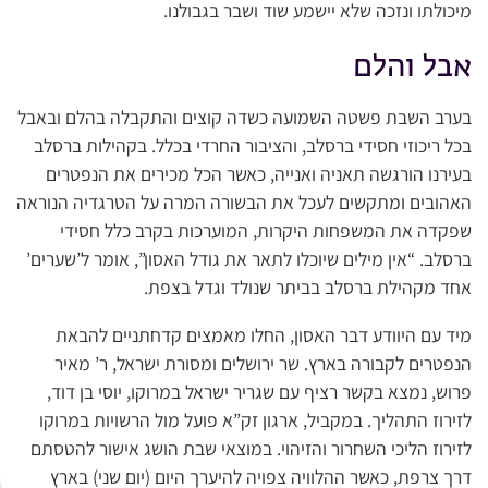
מיכולתו ונזכה שלא יישמע שוד ושבר בגבולנו.
אבל והלם
בערב השבת פשטה השמועה כשדה קוצים והתקבלה בהלם ובאבל
בכל ריכוזי חסידי ברסלב, והציבור החרדי בכלל. בקהילות ברסלב
בעירנו הורגשה תאניה ואנייה, כאשר הכל מכירים את הנפטרים
האהובים ומתקשים לעכל את הבשורה המרה על הטרגדיה הנוראה
שפקדה את המשפחות היקרות, המוערכות בקרב כלל חסידי
ברסלב. “אין מילים שיוכלו לתאר את גודל האסון”, אומר ל’שערים’
אחד מקהילת ברסלב בביתר שנולד וגדל בצפת.
מיד עם היוודע דבר האסון, החלו מאמצים קדחתניים להבאת
הנפטרים לקבורה בארץ. שר ירושלים ומסורת ישראל, ר’ מאיר
פרוש, נמצא בקשר רציף עם שגריר ישראל במרוקו, יוסי בן דוד,
לזירוז התהליך. במקביל, ארגון זק”א פועל מול הרשויות במרוקו
לזירוז הליכי השחרור והזיהוי. במוצאי שבת הושג אישור להטסתם
דרך צרפת, כאשר ההלוויה צפויה להיערך היום (יום שני) בארץ