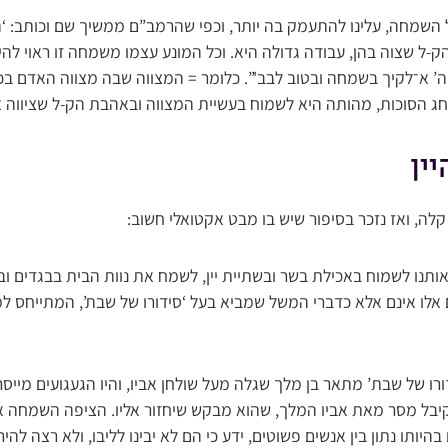
ל השמחה, עלינו להתעמק בה יותר, וכפי שהרמב”ם ממשיך שם וכותב:
-ל שצוה בהן, עבודה גדולה היא. וכל המונע עצמו משמחה זו ראוי להי
 א־לקיך בשמחה ובטוב לבב'”. כלומר = המצווה שבה מצווה האדם בכ
בחג הסוכות, מהותה היא לשמוח בעשיית המצווה ובאהבת הק-ל שציווה א
יין
לה, ואז נזכר בסיפור שיש בו מבט אקטואלי חשוב:
 אותנו לשמוח באכילת בשר ובשתיית יין, לשמח את נוות הבית בבגדים ו
 אלו אינם אלא כדברי המשל שמביא בעל ‘סידורו של שבת’, המתייחס ל
רו של שבת’ מתאר בן מלך שגלה מעל שולחן אביו, והיו הגעגועים מייסרים
ך קיבל מסר מאת אביו המלך, שהוא מבקש שיחזור אליו. הציפה השמחה א
יותו נתון בין אנשים פשוטים, ידע כי הם לא יבינו לליבו, ולא רצה להי