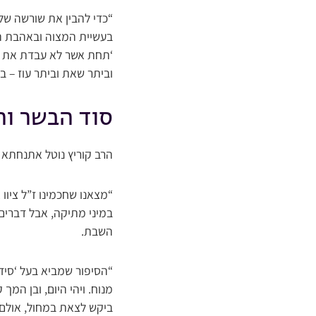
“כדי להבין את שורשה ש
בעשיית המצוה ובאהבת הק
‘תחת אשר לא עבדת את ה’
וביתר שאת וביתר עוז – 
ס
וד הבשר וה
הרב קוריץ נוטל אתנחתא ק
“מצאנו שחכמינו ז”ל ציוו
במיני מתיקה, אבל דברים
השבת.
“הסיפור שמביא בעל ‘סידו
מנוח. ויהי היום, ובן המ
ביקש לצאת במחול, אולם בה