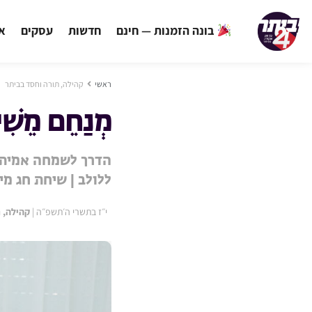
בונה הזמנות — חינם
חדשות
עסקים
אי
ראשי
קהילה, תורה וחסד בביתר
מְנַחֵם מֵשִׁי
הדרך לשמחה אמיתית
ללולב | שיחת חג מי
י״ז בתשרי ה׳תשפ״ה
|
קהילה, 