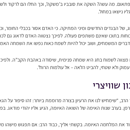
אום. מה עשה? השקה את סובביו ב’משקה’, וכך החלו הם לרקוד ולשמוח
יו נישאו במחול.
חג, של הבגדים החדשים ומיני המתיקה. כי האדם אסור בכבלי החומר, 
וחות בתוכו שאינם משתפים פעולה. לפיכך נצטווה האדם לדאוג גם לכו
 דברים המשמחים, ושוב יכול להיות לשמח כאות נפשו את השמחה האמי
ווה לשמוח בחג היא שמחה פנימית, שיסודה באהבת הקב”ה. ולפיכך 
מוק ולא שטחי, להביט הלאה – אל עולמות הרוח”.
 שוויצרי
ב, “שימחיש לנו את הרעיון בצורה מרוממת ביותר: זהו סיפור על הגאון 
רפן. בערב שנות האימה של השואה האיומה, הגיע אליו יהודי מודאג. בפ
וד את המלחמה האיומה. בקשתי אליך, כבוד הרב: אם תפגוש מישהו מ