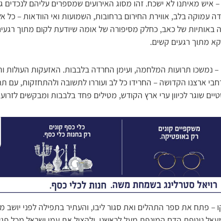
יש מאיתנו לא ישכח. זהו מסוג האירועים שמספרים עליהם לנכדים גם
עמוקה בלב, אווירת החירום ברחובות, השמועות ואי הוודאות – כל אל
ה באותיות של כאב, כחלק מסיפורה של אומה שיודעת לקום מתוך רגעי
קא מתוך רגעים קשים.
– נמשכו תרועות המלחמה, ועימן החרדה בלבבות. האזעקות העולות וה
י ארצנו הקדושה – החרידו כל לב ועוררו לתשובה ולהתחזקות, עם ת
ים שוגר לכיוון ערי ארץ הקודש, מטילים פחד בלבבות ומבקשים לזרוע 
– פתח את ספר התהלים ואת סגור ליבו, והעתיר בתפילה לפני יושב מר
אל נוטפת הדם המונפת מעל לראשנו, ולהציל את עמו ישראל מכל פגע