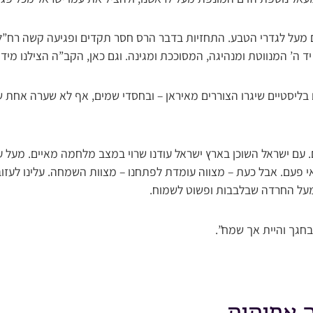
ים מעל לגדרי הטבע. התחזיות בדבר הרס חסר תקדים ופגיעה קשה רח”
ד ה’ המנווטת ומנהיגה, המסוככת ומגינה. וגם כאן, הקב”ה הצילנו מידם
בליסטיים שיגרו הצוררים מאיראן – ובחסדי שמים, אף לא שערה אחת של
 עם ישראל השוכן בארץ ישראל עודנו שרוי במצב מלחמה מאיים. מעל ע
י פעם. אבל כעת – מצווה עומדת לפתחנו – מצוות השמחה. עלינו לעזוב 
מעל החרדה שבלבבות ופשוט לשמוח.
חגך והיית אך שמח”.