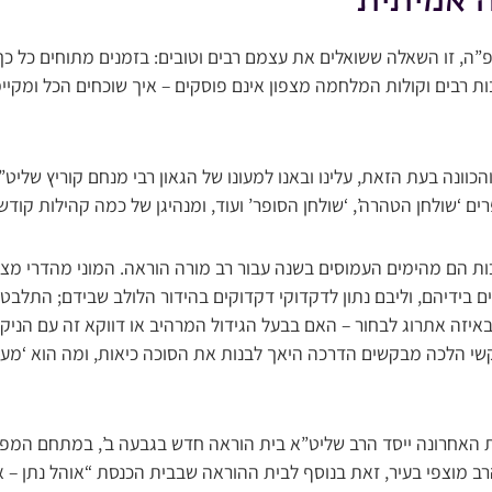
 אמיתית
”ה, זו השאלה ששואלים את עצמם רבים וטובים: בזמנים מתוחים כל כך,
 רבים וקולות המלחמה מצפון אינם פוסקים – איך שוכחים הכל ומקיימ
כוונה בעת הזאת, עלינו ובאנו למעונו של הגאון רבי מנחם קוריץ שליט”א
ם ‘שולחן הטהרה’, ‘שולחן הסופר’ ועוד, ומנהיגן של כמה קהילות קו
ות הם מהימים העמוסים בשנה עבור רב מורה הוראה. המוני מהדרי מצו
 בידיהם, וליבם נתון לדקדוקי דקדוקים בהידור הלולב שבידם; התלב
באיזה אתרוג לבחור – האם בבעל הגידול המרהיב או דווקא זה עם הניקי
י הלכה מבקשים הדרכה היאך לבנות את הסוכה כיאות, ומה הוא ‘מעמ
ת האחרונה ייסד הרב שליט”א בית הוראה חדש בגבעה ב’, במתחם המפו
ב מוצפי בעיר, זאת בנוסף לבית ההוראה שבבית הכנסת “אוהל נתן – א