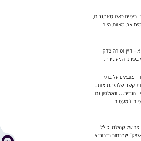
 בימים כאלו מאתגרים,
ים את מצוות היום
 – דיין ומורה צדק
דש בעירנו המעטירה.
וה צובאים על בתי
טות קשה שלופתת אותם
ון הנדיר… והטלפון גם
יד’ ו’מעמיד
אר של קהילת ‘כולל
טיק” שברחוב נדבורנא