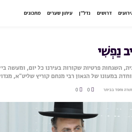
רועים
דרושים
נדל”ן
עיתון שערים
מתכונים
ב נַפְשִׁי
, השגחות פרטיות שקורות בעירנו כל יום, ומעשה בי
וחדת במעונו של הגאון רבי מנחם קוריץ שליט"א, מגדול
0
0
תורה וחסד בביתר