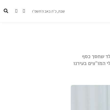
שבת, כ״ה באב ה׳תשפ״ו
לד שחסך כסף
י המו"צים בעירנו