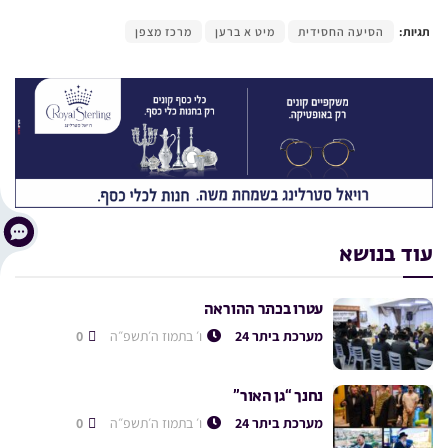
תגיות:
הסיעה החסידית
מיט א ברען
מרכז מצפן
עוד בנושא
עטרו בכתר ההוראה
מערכת ביתר 24
ו׳ בתמוז ה׳תשפ״ה
0
נחנך “גן האור”
מערכת ביתר 24
ו׳ בתמוז ה׳תשפ״ה
0