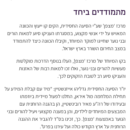
מתמודדים ביחד
מרכז ‘מצפן’ שע”י הסיעה החסידית, הקים קו ייעוץ והכוונה
המאויש על ידי אנשי מקצוע, במסגרתו העניקו סיוע למאות הורים
ובני נוער שחייגו למוקד המיוחד, וקיבלו הכוונה כיצד להתמודד
במצב החירום השורר בארץ ישראל.
בקו המיוחד של מרכז ‘מצפן’, העלו בנוסף הדרכות מוקלטות
מעשיות להורים ובני נוער, ואלו זכו למאות רבות של האזנות
והעניקו סיוע רב לטובת הזקוקים לכך.
יו”ר הסיעה החסידית גדליהו אייזנשטיין: “מיד עם קבלת המידע על
תחילת המלחמה מול איראן, החלנו לפעול מיידית ביוזמתו
ובעידודו של רה”ע מאיר רובינשטיין, הן בהגנה הרוחנית עם
המבצעים המיוחדים לילדים, והן במענה מקצועי ויעיל להורים ובני
הנוער באמצעות ‘מצפן’. כך, זכינו בס”ד להגביר את ההגנה
הרוחנית על ארץ הקודש כולה ועל עירנו בפרט”.