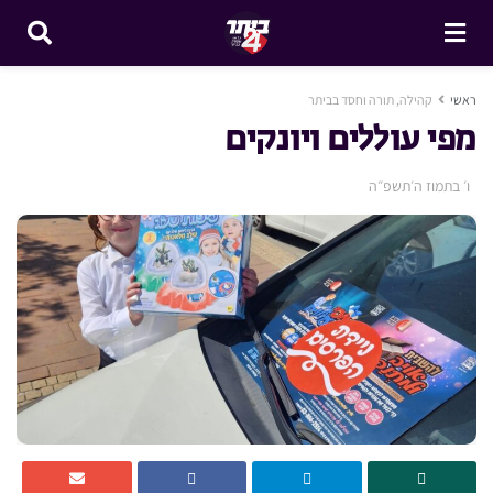
ראשי
קהילה, תורה וחסד בביתר
מפי עוללים ויונקים
ו׳ בתמוז ה׳תשפ״ה