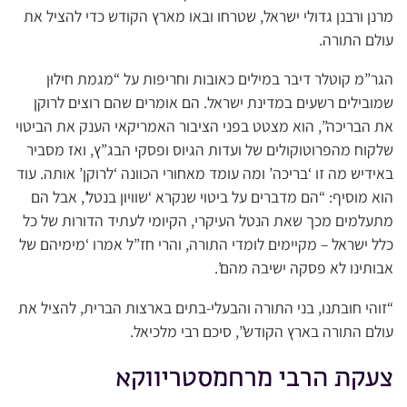
מרנן ורבנן גדולי ישראל, שטרחו ובאו מארץ הקודש כדי להציל את
עולם התורה.
הגר”מ קוטלר דיבר במילים כאובות וחריפות על “מגמת חילוּן
שמובילים רשעים במדינת ישראל. הם אומרים שהם רוצים לרוקן
את הבריכה”, הוא מצטט בפני הציבור האמריקאי הענק את הביטוי
שלקוח מהפרוטוקולים של ועדות הגיוס ופסקי הבג”ץ, ואז מסביר
באידיש מה זו ‘בריכה’ ומה עומד מאחורי הכוונה ‘לרוקן’ אותה. עוד
הוא מוסיף: “הם מדברים על ביטוי שנקרא ‘שוויון בנטל’, אבל הם
מתעלמים מכך שאת הנטל העיקרי, הקיומי לעתיד הדורות של כל
כלל ישראל – מקיימים לומדי התורה, והרי חז”ל אמרו ‘מימיהם של
אבותינו לא פסקה ישיבה מהם’.
“זוהי חובתנו, בני התורה והבעלי-בתים בארצות הברית, להציל את
עולם התורה בארץ הקודש”, סיכם רבי מלכיאל.
צעקת הרבי מרחמסטריווקא