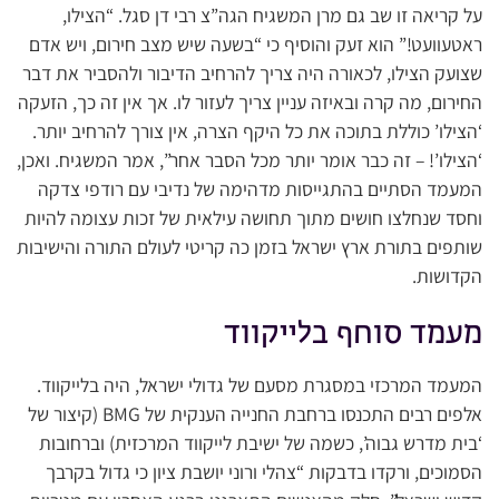
על קריאה זו שב גם מרן המשגיח הגה”צ רבי דן סגל. “הצילו,
ראטעוועט!” הוא זעק והוסיף כי “בשעה שיש מצב חירום, ויש אדם
שצועק הצילו, לכאורה היה צריך להרחיב הדיבור ולהסביר את דבר
החירום, מה קרה ובאיזה עניין צריך לעזור לו. אך אין זה כך, הזעקה
‘הצילו’ כוללת בתוכה את כל היקף הצרה, אין צורך להרחיב יותר.
‘הצילו’! – זה כבר אומר יותר מכל הסבר אחר”, אמר המשגיח. ואכן,
המעמד הסתיים בהתגייסות מדהימה של נדיבי עם רודפי צדקה
וחסד שנחלצו חושים מתוך תחושה עילאית של זכות עצומה להיות
שותפים בתורת ארץ ישראל בזמן כה קריטי לעולם התורה והישיבות
הקדושות.
מעמד סוחף בלייקווד
המעמד המרכזי במסגרת מסעם של גדולי ישראל, היה בלייקווד.
אלפים רבים התכנסו ברחבת החנייה הענקית של BMG (קיצור של
‘בית מדרש גבוה’, כשמה של ישיבת לייקווד המרכזית) וברחובות
הסמוכים, ורקדו בדבקות “צהלי ורוני יושבת ציון כי גדול בקרבך