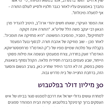
שוין א היים” הושר ברגש רב, אמר במשאו המיוחד, כי “מי אשר
נתברך באמצעים עליו לאזור כגבר חלציו ולסייע לעולם התורה –
אף למעלה מיכולתו”.
את המסר העיקרי, שאותו חשים יהודי ארה”ב, היטיב להגדיר מרן
הגאון רבי יעקב משה הלל שליט”א. “התורה אינה זקוקה
למחזיקים”, הסביר, מהסיבה הפשוטה: “היא מחזיקה את תומכיה”.
לאחר מכן – שוב מוזיקה של אהבת תורה. לבסוף ננעל המעמד
בקבלת עול מלכות שמיים מפיו של כ”ק האדמו”ר מרחמסטריווקא.
האדמו”ר זועק בחרדה, צורח ממעמקי הנשמה את מילות פסוקי
הייחוד, שבע פעמים בהברה חסידית מלאה. הקהל נסחף בשאגות,
פסוק בפסוק. זה לא הדבר היחיד שחריג כאן, בערב הגשום והסוער
הזה, ברחבת החנייה של בית מדרש גבוה.
30 מיליון דולר בפלטבוש
למחרת עושים גדולי ישראל את דרכם למפגש סגור בביתו של איש
העסקים ברוך קרפינקל בפלטבוש. קירות הבית המהודר ספוגים