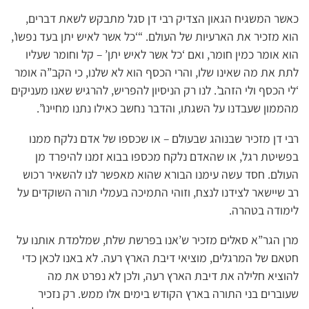
כאשר המשגיח הגאון הצדיק רבי דן סגל מתבקש לשאת דברים,
הוא מזכיר את הארעיות של העולם. “‘כל אשר לאיש יתן בעד נפשו’,
הוא אומר כמין חומר, ואם ‘כל אשר לאיש יתן’ – קל וחומר שעליו
לתת את מה שאינו שלו, והרי הכסף הוא לא שלנו, כי הקב”ה אומר
‘לי הכסף ולי הזהב’. לנו רק הניסיון להפריש, להרגיש שאנו מעניקים
מהממון שעבדנו על השגתו, והדבר נחשב כאילו נתנו מחיינו”.
רבי דן מזכיר שבנוהג שבעולם – או שכספו של אדם נלקח ממנו
בפשיטת רגל, או שהאדם נלקח מכספו בבוא זמנו להיפרד מן
העולם. חסד עשה עימנו הבורא שהוא מאפשר לנו להשאיר רכוש
רב שיישאר לצידנו לנצח, וזוהי התמיכה בעמלי תורה השוקדים על
לימודה בטהרה.
מרן הגר”א סאלים מזכיר ש’אנו בפרשת שלח, שמלמדת אותנו על
חטאם של המרגלים, מוציאי דיבת הארץ רעה. לא באנו לכאן כדי
להוציא חלילה את דיבת הארץ רעה, ולכן לא נפרט את מה
שעוברים בני התורה בארץ הקודש בימים אלו ממש. רק נזכיר