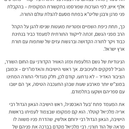
אלף איש, לפי הערכות שפורסמו בתקשורת המקומית – בהקבלת
פני מרנן ורבנן שליט”א בפתח מסעם להצלת עולם התורה.
כך, תחת כיפת השמיים ומטריות מועטות שניסו להגן על הקהל
הרב מפני הגשם, זכתה לייקווד התורתית למעמד כביר בנתינת
כבוד ויקר לתורה הקדושה וברגשות עזים של שותפות עם תורת
ארץ ישראל.
הניגודיות של גשם הזלעפות ומזג האוויר הקדורני עם החום השורר,
הוביל לפקקים ולעיכובים. אך ראשי הישיבות והאדמו”רים – וכמובן
הציבור האדיר – לא נרתעו. קודם לכן, חלק מגדולי התורה המתינו
במוצ”ש יותר מארבע שעות שבהן התעכבה הטיסה, אך הם ישבו
עם ספריהם ושקעו בתלמודם.
את המעמד פתח ‘בעל האכסניה’, ראש הישיבה הגאון הגדול רבי
אריה מלכיאל קוטלר. הוא קם ממקומו שבצמוד לעמיתו בראשות
הישיבה, הגאון הגדול רבי ירוחם אולשין, שהדרת פניו משווה לו
מראה של הוד תורני. רבי מלכיאל מקדם בברכה את פניהם של