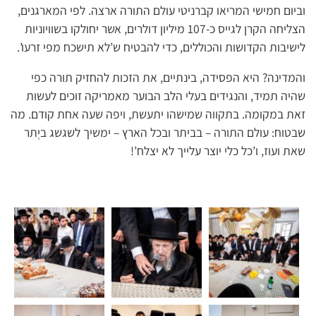
וביום חמישי המריאו קברניטי עולם התורה ארצה. לפי המארגנים,
הצליחה הקרן לגייס כ-107 מיליון דולרים, אשר יחולקו בשוויוניות
לישיבות הקדושות והכוללים, כדי להבטיח ש’לא תישכח מפי זרעו’.
והמדינה? היא הפסידה, בינתיים, את הזכות להחזיק תורה כפי
שהיה תמיד, והנגידים בעלי הלב הבוער מאמריקה זוכים לעשות
זאת במקומה. בתקווה שמישהו יתעשת, ויפה שעה אחת קודם. מה
שבטוח: עולם התורה – בביתר ובכל הארץ – ימשיך לשגשג ביֶתר
שאת ועוז, ו’כל כלי יוצר עלייך לא יצלח’!