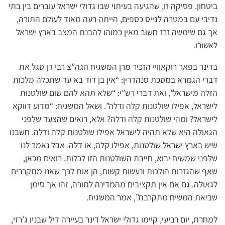
ביטחון. פסיקה זו, שהגיעה בעיתוי שבו גדולי ישראל עוברים בין בתי
נדיבי עם במטרה לגייס כספים, הייתה רעה מאוד לעולם התורה,
אך גם שימשה זרז חשוב מאין כמוהו להבנת המצב בארץ ישראל
לאשורו.
בדינר בפאר רוֹקאוֵויי הזכיר מרן המשגיח הגה”צ רבי דן סגל את
דברי הגמרא במסכת סנהדרין: “אין בן דוד בא עד שתכלה מלכות
הזלה מישראל”, ואת דברי רש”י: “שלא תהא להם שום שולטנות
לישראל, אפילו שולטנות קלה ודלה”. ושאל המשגיח: “מדוע דווקא
לישראל? ומהי שולטנות קלה ודלה? אלא, רואים שהצעד שלפני
הגאולה היא שלא תהיה לישראל אפילו שולטנות קלה ודלה. חשבנו
שיש בארץ ישראל שולטנות, אפילו קלה, או דלה. אבל נאמר לנו
שלפני שמשיח יבוא, חייבת השולטנות הזו לכלות. רואים מכאן,
שאף שהגזרות הולכות ונעשות קשות, הן אות לכך שאנו מתקרבים
לגאולה. גם אם אין תקציבים מהמדינה לתורה, זהו אך סימן
שביאת המשיח מתקרבת”, אמר המשגיח.
למחרת, יום רביעי, קיימו גדולי ישראל דינר בעיירה דיל שבניו ג’רזי,