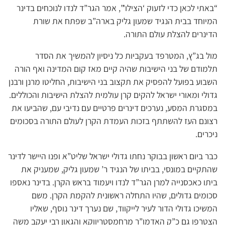
“באתי לכאן כדי לזעוק ‘הצילו'”, אמר הגר”ד לנדו לנוכחים בדינר
המיוחד בבית הנגיד שמעון גליק בארה”ב שפתח את שורת
הדינרים להצלת עולם התורה.
מול בג”ץ, המטרפד בעקביות כל ניסיון להמשיך את הסדר
תלמודם של בני הישיבות שהיה קיים מאז קום המדינה ואף הורה
השבוע בפועל להפסיק את תקצוב בני הישיבות, החליטו מרנן ורבנן
גדולי ומאורי ישראל להקים קרן עולמית להצלת הישיבות והכוללים.
במסגרת המסע, נערכים דינרים פרטיים עם נדיבי עם, שהביעו את
רצונם העז להשתתף בזכות העמדת הקרן לעולם התורה בסכומים
ניכרים.
כבר ביום ראשון בבוקר נחתו גדולי ישראל שליט”א ופנו היישר לדינר
שהתקיים במונסי, בביתו של הנגיד ר’ שמעון גליק, שמעניק את
ביתו כאכסנייה למרן הגר”ד לנדו ויעמוד בראש הקרן. בדינר נאספו
סכומים גדולים, שהיו התחלה ראשונית להקמת הקרן. משם
המשיכו גדולי הדור לעיר לייקווד, שם נערך דינר נוסף, שאליו
הצטרפו גם כ”ק האדמו”ר מרחמסטריווקא והגאון רבי יעקב משה