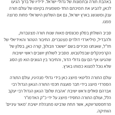
באהבת תורה ובתמונות של גדולי ישראל. ידידיו של ברוך הגיעו
לכאן, להביע את תמיכתם החד-משמעית בקיומו של עולם תורה
ענק ומשגשג בארץ ישראל, גם אם השלטון הישראלי פחות מרוצה
ממנו.
סביב השולחן בסלון מכונסים מאות שנות תורה מצטברות,
ולהבדיל, מיליארדי דולרים מצטברים. החיבור הטהור והאידיאלי של
חז”ל, שאנחנו מכירים בשם ‘יששכר וזבולון’, קורה כאן, בסלון של
הקרפינקלים שבפלטבוש. מסביב לשולחן יושבים ראשי ישיבות
שהגיעו אף הם עם גדולי הדור, והחיבור בין הגוונים הוא מן הסוג
שלא נוכל למצוא כמותו בארץ.
עולם התורה הליטאי מיוצג כאן בידי גדולי מנהיגיו, עולם התורה
הספרדי מיוצג בידי חבר מועצת חכמי התורה הגאון הגדול רבי
אברהם סאלים וראש ישיבת ‘אהבת שלום’ הגאון הגדול רבי יעקב
הלל, ועולם התורה החסידי מיוצג על ידי כ”ק האדמו”ר
מרחמסטריווקא, אשר תחת שרביטו מתנהלת ישיבת ‘מאור עיניים’
הוותיקה.