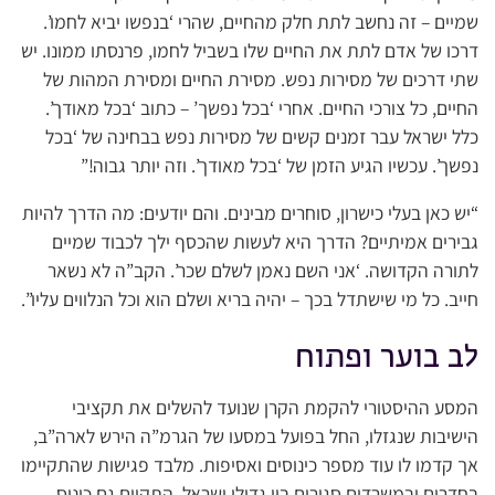
שמיים – זה נחשב לתת חלק מהחיים, שהרי ‘בנפשו יביא לחמו’.
דרכו של אדם לתת את החיים שלו בשביל לחמו, פרנסתו ממונו. יש
שתי דרכים של מסירות נפש. מסירת החיים ומסירת המהות של
החיים, כל צורכי החיים. אחרי ‘בכל נפשך’ – כתוב ‘בכל מאודך’.
כלל ישראל עבר זמנים קשים של מסירות נפש בבחינה של ‘בכל
נפשך’. עכשיו הגיע הזמן של ‘בכל מאודך’. וזה יותר גבוה!”
“יש כאן בעלי כישרון, סוחרים מבינים. והם יודעים: מה הדרך להיות
גבירים אמיתיים? הדרך היא לעשות שהכסף ילך לכבוד שמיים
לתורה הקדושה. ‘אני השם נאמן לשלם שכר’. הקב”ה לא נשאר
חייב. כל מי שישתדל בכך – יהיה בריא ושלם הוא וכל הנלווים עליו”.
לב בוער ופתוח
המסע ההיסטורי להקמת הקרן שנועד להשלים את תקציבי
הישיבות שנגזלו, החל בפועל במסעו של הגרמ”ה הירש לארה”ב,
אך קדמו לו עוד מספר כינוסים ואסיפות. מלבד פגישות שהתקיימו
בחדרים ובמשרדים סגורים בין גדולי ישראל, התקיים גם כינוס