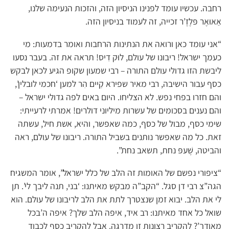
רחבה. עכשיו עומד לפנינו הניסיון הזה, והזכות הנעימה שלנו,
אַאוּאֶר פּלֶזֶ’ר זכייה, זה לעמוד בניסיון הזה.
“אני עומד כאן ורואה את הנתינות הרחבות ואומר בדמעות: מי
כעמך ישראל! ריבונו של עולם, לוּק דִיס! תראה את זה. בעבר נסעו
ליבשת הזו גדולי עולם התורה – רבי שמעון שקופ הגיע לכאן לבקש
כסף עבור הישיבה, רבי מאיר שפירא קֵיים הִר למען ‘חכמי לובלין’,
והם חזרו בפחי נפש. לא הצליחו. היום באים לפה גדולי ישראל –
והם נענים בסכומים של עשרות מיליוני דולרים! אמרתי לרעייתי:
שימי כסף, מבול של כסף, כמה שאפשר, והיא, אשת חיל, עשתה
זאת. כל מה שאפשר נותנים בשביל התורה. ריבונו של עולם, ראה
והביטה, שֶׁעפּ נחת, תשאב נחת”.
“ציפורי נפשם של האומות זה הלב של כלל ישראל”, אומר המשגיח
הגה”צ רבי דן סגל. “הקב”ה מבקש מאיתנו: ‘בני, תנה ליבך לי’. תן
לי את הלב. יבוא זמן שנצטרך לתת את הלב לריבונו של עולם. הוא
שואל כל אחד מאיתנו: רב איד, איפה הלב שלך? איפה ה’בכל
מאודך’? להקריב רצונות זו מדרגה. אבל להקריב כסף לכבוד