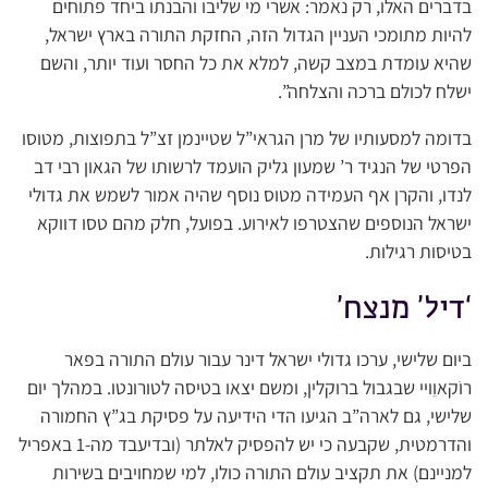
בדברים האלו, רק נאמר: אשרי מי שליבו והבנתו ביחד פתוחים
להיות מתומכי העניין הגדול הזה, החזקת התורה בארץ ישראל,
שהיא עומדת במצב קשה, למלא את כל החסר ועוד יותר, והשם
ישלח לכולם ברכה והצלחה”.
בדומה למסעותיו של מרן הגראי”ל שטיינמן זצ”ל בתפוצות, מטוסו
הפרטי של הנגיד ר’ שמעון גליק הועמד לרשותו של הגאון רבי דב
לנדו, והקרן אף העמידה מטוס נוסף שהיה אמור לשמש את גדולי
ישראל הנוספים שהצטרפו לאירוע. בפועל, חלק מהם טסו דווקא
בטיסות רגילות.
‘דיל’ מנצח’
ביום שלישי, ערכו גדולי ישראל דינר עבור עולם התורה בפאר
רוֹקאוֵויי שבגבול ברוקלין, ומשם יצאו בטיסה לטורונטו. במהלך יום
שלישי, גם לארה”ב הגיעו הדי הידיעה על פסיקת בג”ץ החמורה
והדרמטית, שקבעה כי יש להפסיק לאלתר (ובדיעבד מה-1 באפריל
למניינם) את תקציב עולם התורה כולו, למי שמחויבים בשירות