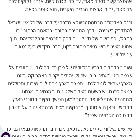
שהמצב קשה מאוד מאוד, עד כדי סכנת קיום. אנחנו זקוקים לכם
עד מאוד, יהודי ארצות הברית היקרים’, הוא אומר בכאב.
וכ”ק האדמו”ר מרחמסטריווקא מדבר על דרכו של כל איש ישראל
להתדבק בשכינה – דרך התמיכה בתורה, כמאמר הכתוב ‘ובו
תדבק’, וכפירושם של חז”ל – ‘הידבק בחכמים ובתלמידיהם’, תוך
שהוא מציג פירוש מאיר מתורת זקנו, הרבי הקדוש בעל ‘מאור
עיניים’ זי”ע.
ושוב מהדהדים דבריו המדודים של מרן רבי דב לנדו, שחוזרים על
עצמם כאן: “אחינו בית ישראל, יהודים יקרים באמריקה, באנו
מארץ ישראל לומר לכם – המצב בארץ מבהיל. הישיבות והכוללים
במצב סכנה. יש רשעות מצד השלטונות והמנהיגים. אנחנו
מתחננים שתמלאו את החסר למען המשך הקיום התורני בארץ
הקודש”. וכאן הוא מוסיף: “בבקשה מכם, שזה לא יהיה על חשבון
התמיכה הקבועה שלכם”.
שלושים מיליוני שקלים נאספו כאן, מכריז בהתרגשות גבאי הצדקה
ר’ יואל ישראל זופניק. גדולי ישראל פורשים לחדרי הבית השונים