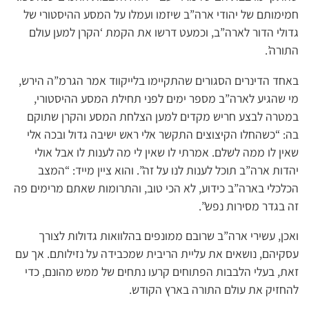
חמימותם של יהודי ארה”ב שיזמו ועמלו על המסע ההיסטורי של
גדולי הדור לארה”ב, וכמעט דרשו את הקמת ‘הקרן למען עולם
התורה’.
באחד הדינרים הסגורים שהתקיימו בלייקווד אמר הגרמ”ה הירש,
מי שהגיע לארה”ב מספר ימים לפני תחילת המסע ההיסטורי,
במטרה לבצע חריש מקדים למען הצלחת המסע והקרן שתוקם
בה: “כשהחלו הקיצוצים התקשר אלי ראש ישיבה גדול ובכה אלי
שאין לו ממה לשלם. אמרתי לו שאין לי מה לענות לו אבל אולי
יהדות ארה”ב תוכל לענות לנו על זה”. והוא ציין מייד: “המצב
הכלכלי בארה”ב כידוע, לא הכי טוב, והתרומות שאתם מרימים פה
זה בגדר מסירות נפש”.
ואכן, עשירי ארה”ב שרובם ממונפים בהלוואות גדולות לצורך
עסקיהם, נושאים את עליית הריבית שמכבידה על נזילותם. אך עם
זאת, בעלי הלבבות הפתוחים קרעו נתחים של ממש מהונם, כדי
להחזיק את עולם התורה בארץ הקודש.