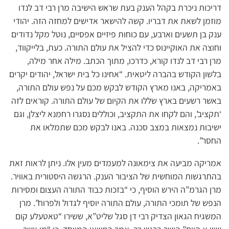
דריכות ניכרת בקהל הענק בעת שראש הישיבה מרן רבי דב לנדו
מוזמן לשאת את דבריו. קשה להישאר אדישים למחזה הזה. יהודי
ענק בן תשעים וארבע, עם כוחות פיזיים אפסיים, נוטל מקל נדודים
וחוצה את האוקיינוס כדי להציל את עולם התורה. כעת, בלייקווד,
מרן רבי דב לנדו קורא, כדרכו, מתוך הכתב. מילה אחר מילה,
בלשון הקודש בהברה ליטאית. “אחינו כל בית ישראל, יהודים יקרים
באמריקה, באנו מארץ הקודש לבקש מכם על נפש עולם התורה,
באשר רשעים בארץ שללו את הקיום של עולם התורה. קוראים לזה
‘תקציב’, והם לקחו את התקציב, וכוללים נסגרו רחמנא ליצלן, וגם
ישיבות נמצאות במצב סכנה. באנו לבקש מכם שתמלאו את
החסר”.
אמריקה מביעה את צימאונה למעמדים מעין אלו. ניתן לראות זאת
בהתרגשות המוחשית של הציבור הענק. הרגשה היסטורית באוויר.
מרן הגרמ”ה הירש הוסיף, כי “בזכות כבוד התורה העצום ומסירות
הנפש של תומכי התורה, עולם התורה יוסיף לגדול ולפרוח”. מרן
המשגיח הגאון הצדיק רבי דן סגל שליט”א, ששירו “טאטעלע קום