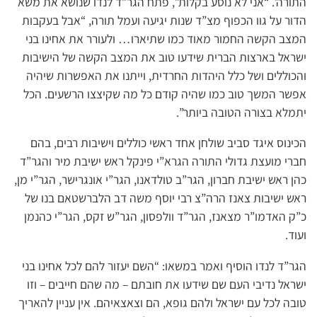
התורה’. “אני לא נוסע בקלות”, פתח הגר”ד לנדו שנושא את משא
הדור על גוו הכפוף מצ”ד שנות יגיעה ועמל תורה, “אבל בעקבות
המצב הקשה החמור מאוד כמו שתיארו… ולעורר את אחינו בני
ישראל בארצות הברית שידעו טוב את המצב הקשה של הישיבות
והכוללים ושל כלל היהדות החרדית, וייתנו את האפשרות שיהיה
אפשר המשך טוב כמו שהיה קודם כל מה שקיצצו הרשעים. הכל
יתמלא בצורה הטובה ביותר”.
הכינוס איגד סביב שולחן אחד ראשי כוללים וישיבות רבים, בהם
חברי מועצת גדולי התורה הגרא”י פינקל ראש ישיבת מיר והגר”ד
כהן ראש ישיבת חברון, הגר”ב טולדאנו, הגר”י אונגרישר, הגר”י מן,
ראש ישיבות צאנז הרה”צ רבי יוסף משה דב הלברשטאם בנו של
כ”ק האדמו”ר מצאנז, הגר”ד וולפסון, הגר”ש זקס, הגר”י כהנמן
ועוד.
הגר”ד לנדו הוסיף ואמר במשאו: “השם יעזור להם לכל אחינו בני
ישראל נדיבי העם שם שידעו את חובתם – מה שהם חייבים – וזו
טובה לכל עם ישראל ולהם גופא, הם וצאצאיהם. אין עניין להאריך