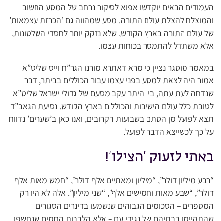
העמודים הבאים יוקדשו אפוא לסיקור נרחב של המסע החשוב
והמוצלח להצלת עולם התורה. מסע שמהווה גם ‘הכרזת עצמאות’
של עולם התורה בארץ הקודש, שלא נזקק יותר לחסדי השלטונות,
אלא משתדל להתמסר בכוחות עצמו.
במאמר מוסגר נציין כי מרא דאתרא מורנו הגר”ח וייס שליט”א
אמור היה לצאת למסע בפני עצמו עבור הכוללים בביתר, דבר
שנדחה לעת עתה, בין היתר עקב מסעם של גדולי ישראל שליט”א
לטובת כלל עולם הישיבות והכוללים בארץ הקודש. נסיעת הגאב”ד
תצא לפועל מן הסתם בשבועות הקרובים, ואנו כאן ב’שערים’ נדווח
על כך לכשייצא הדבר לפועל.
באתי לזעוק ‘הצילו’!
“רבע מיליון דולר”, “מיליון ומאתיים אלף דולר”, “חמש מאות אלף
דולר”, “שבע מאות וחמישים אלף”, “שני מיליון”. אלה לא היו רק
המספרים – הסכומים הגבוהים שנשמעו בדינרים הסגורים
שהתקיימו בבתיהם של נגידי עם – אלא הלבבות החמים שנחשפו.