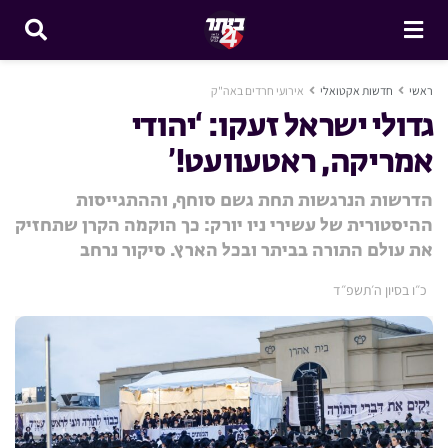
ראשי
חדשות אקטואלי
אירועי חרדים באה"ק
גדולי ישראל זעקו: ‘יהודי
אמריקה, ראטעוועט!’
הדרשות הנרגשות תחת גשם סוחף, וההתגייסות
ההיסטורית של עשירי ניו יורק: כך הוקמה הקרן שתחזיק
את עולם התורה בביתר ובכל הארץ. סיקור נרחב
כ״ו בסיון ה׳תשפ״ד