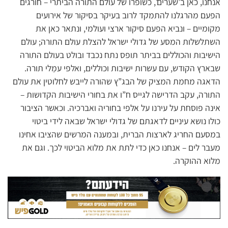
אנחנו, כאן ב’שערים’, כשופרו של עולם התורה הביתרי – חורגים
הפעם מהרגלנו להתמקד לרוב בעיקר בסיקור של אירועים
מקומיים – ונביא הפעם סיקור ארצי ועולמי, ונתאר כאן את
השתלשלות המסע של גדולי ישראל להצלת עולם התורה; עולם
הישיבות והכוללים בביתר תופס נתח נכבד ובולט בעולם התורה
שבארץ הקודש, עם עשרות ישיבות וכוללים, ואלפי עמֵלי תורה.
הדאגה מחמת המציק של הבג”ץ שהורה לייבש לחלוטין את עולם
התורה, עקב הדרישה לגייס ח”ו את בחורי הישיבות הקדושות –
אינה פוסחת על עירנו על אלפי בחוריה ואברכיה. וכאשר הציבור
כולו נושא עיניים לדאגתם של גדולי ישראל שבאה לידי ביטוי
במסעם החריג לארצות הברית, ובמענה המרשים שהציבו אחינו
מעבר לים – אנחנו כאן כדי לתת את מלוא הביטוי לכך. וגם את
מלוא ההוקרה.