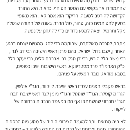
קדוש ישראל”. חלק מהאנשים התארגנו ברגע האחרון עם מטריות,
שהתמודדו אך בקושי עם המטר הסוחף. כדאית היא התורה
הקדושה להירטב למענה. הריקוד הוא אמריקאי. הוא מאופיין
במעין להט תמים כזה, טהור, מול הדרת גאונה של התורה שנטלה
מקל ותרמיל ויצאה למסע נדודים כדי להתחנן על נפשה.
מתחת לסככה מאולתרת, שהוקמה כדי להגן מהגשם שנחת ברגע
האחרון, ישבו גדולי ישראל, בהם מרנן ראשי הישיבה רבי דב לנדו,
רבי משה הלל הירש, רבי דן סגל, רבי אברהם סלים, רבי יעקב הלל
וכ”ק האדמו”ר מרחמסטריווקא. ראשי הישיבות ישבו כפופים,
במבע מודאג, כובד המשא על פניהם.
בראש מקבלי הפנים עמדו ראשי ישיבת לייקווד, הגר”י אולשין,
הגר”מ קוטלר, הגר”ד שוסטל והגר”י ניומן לצד ראש ישיבת חברון
הגר”י חברוני שהשתתפו אף הם במעמד הרבבות ברחובה של
לייקווד.
לא היה מתאים יותר למעמד הציבורי היחיד של מסע גיוס הכספים
ההיסטורי, מהתייצבותם של רבבות בני התורה בלייקווד – כחמישים