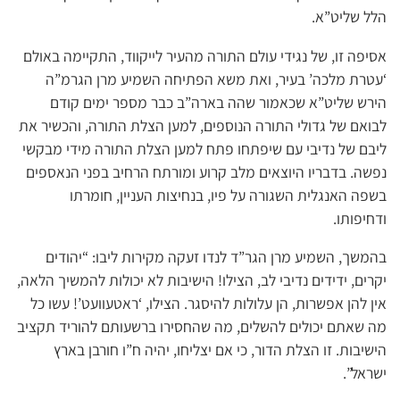
הלל שליט”א.
אסיפה זו, של נגידי עולם התורה מהעיר לייקווד, התקיימה באולם
‘עטרת מלכה’ בעיר, ואת משא הפתיחה השמיע מרן הגרמ”ה
הירש שליט”א שכאמור שהה בארה”ב כבר מספר ימים קודם
לבואם של גדולי התורה הנוספים, למען הצלת התורה, והכשיר את
ליבם של נדיבי עם שיפתחו פתח למען הצלת התורה מידי מבקשי
נפשה. בדבריו היוצאים מלב קרוע ומורתח הרחיב בפני הנאספים
בשפה האנגלית השגורה על פיו, בנחיצות העניין, חומרתו
ודחיפותו.
בהמשך, השמיע מרן הגר”ד לנדו זעקה מקירות ליבו: “יהודים
יקרים, ידידים נדיבי לב, הצילו! הישיבות לא יכולות להמשיך הלאה,
אין להן אפשרות, הן עלולות להיסגר. הצילו, ‘ראטעוועט’! עשו כל
מה שאתם יכולים להשלים, מה שהחסירו ברשעותם להוריד תקציב
הישיבות. זו הצלת הדור, כי אם יצליחו, יהיה ח”ו חורבן בארץ
ישראל”.