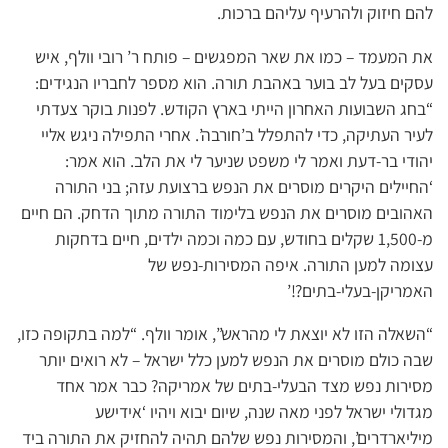
להם חיזוק ולהרעיף עליהם ברכות.
את המעמד – כמו את שאר המפגשים – פותח ר’ רובי וולף, איש
עסקים בעל לב בוער באהבת תורה. הוא מספר לחבריו הנגידים:
“בחג השבועות האחרון הייתי בארץ הקודש. לפנות בוקר צעדתי
לעיר העתיקה, כדי להתפלל ב’חורבה’. אחרי התפילה ניגש אליי
יהודי בר-דעת ואמר לי משפט שניער לי את הלב. הוא אמר:
‘החיילים היקרים מוסרים את הנפש ברצועת עזה; בני התורה
האהובים מוסרים את הנפש בלימוד התורה מתוך הדחק. הם חיים
מ-1,500 שקלים בחודש, עם כמה וכמה ילדים, חיים בדחקות
עצומה למען התורה. איפה המסירות-נפש של
האמריקן-בעלי-בתים?!’
“השאלה הזו לא יוצאת לי מהראש”, אומר וולף. “למה בתקופה כזו,
שבה כולם מוסרים את הנפש למען כלל ישראל – לא רואים יותר
מסירות נפש מצד הבעלי-בתים של אמריקה? כבר אמר אחד
מגדולי ישראל לפני מאה שנה, שיום יבוא ויהיו ‘אידישע
מיליארדרים’, והמסירות נפש שלהם תהיה להחזיק את התורה ביד