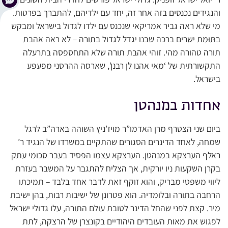
והנגידים נכנסים בזה אחר זה, יחד עם ילדיהם, להתברך בפרטות.
מי שלא ראה גביר אמריקאי שנכנס עם ילדו לגדול בישראל ומבקש
בתּוּמַת ישרים ברכה שבנו יגדל לגדול בתורה – לא ראה אהבת
תורה טהורה מהי. זוהי אהבת תורה שלא התחספסה בתרעלה
התקשורתית של ‘מאי אהנו לן רבנן’, שארסה ההרסני מפעפע
בישראל.
אחדות במנהטן
ביום שני הצטרף מרן האדמו”ר מויז’ניץ השוהה בארה”ב לרגל
שמחה, לאחד הדינרים הסגורים שהתקיים במשרדו של הנגיד ר’
ראלף הערצקא במנהטן. הערצקא עצמו הפסיד בעבר סכומי עתק
בקרן השקעות ניו יורקית, אך הצליח להתגבר על המשבר בעזרת
ליווי משפטי מבריק, והוא זוקף זאת לדבר אחד בלבד – תמיכתו
הרחבה בתורה ובלומדיה. הוא פטרונן של ישיבות רבות, בהן ישיבת
מיר. קצת לפני שהחל הדינר לטובת עולם התורה, עלו גדולי ישראל
לפגוש את מאות העובדים היהודיים בקונצרן של הרצקה, לתת