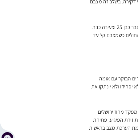
י דקירה. בשלב זה מצבם
חובשי רפואת חירום במד”א יונתן שור ויוסף חיים ישראלי סיפרו כי “הגענו במהירות למקום וראינו גבר כבן 25 וצעירה כבת
 החולים כשמצבם קל עד
דים הבוקר עם אומה
 יפחידו ולא יינתקו את
מפקד מחוז ירושלים
ת זירת הפיגוע, פתיחת
יימת הערכת מצב בראשות