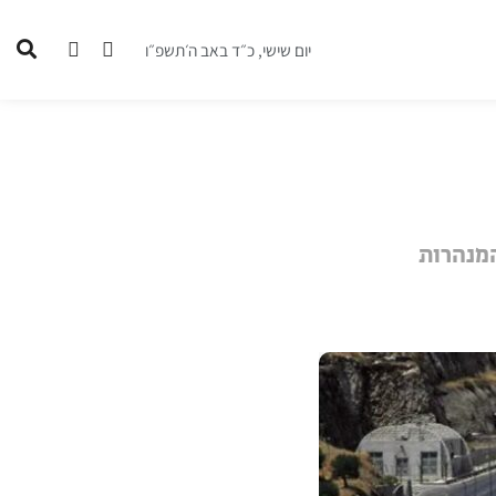
יום שישי, כ״ד באב ה׳תשפ״ו
המנהרות