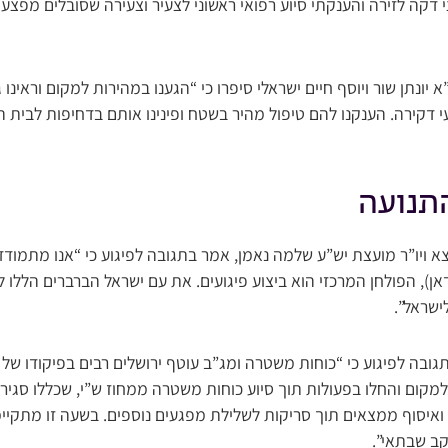
 דקה לזירה והענקתי סיוע רפואי ראשוני לצעיר וצעירה שסובלים מפצע
י דקירה. הענקנו להם טיפול מהיר בשטח ופינינו אותם בדחיפות לבית
התנועה
צא ויו”ר מועצת יש”ע שלמה נאמן, אמר בתגובה לפיגוע כי “אנו מתמוד
, הפולחן המרכזי הוא ביצוע פיגועים. את עם ישראל הברברים הללו לא
ישראל”.
בה לפיגוע כי “כוחות משטרה ומג”ב עוטף ירושלים רבים בפיקודו של 
עו למקום והחלו בפעולות תוך סיוע כוחות משטרה ממחוז ש”י, שכללו סגיר
ם ואיסוף ממצאים תוך סריקות לשלילת מפגעים נוספים. בשעה זו מתק
ב שבתאי”.