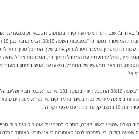
 ג’ באדר ב’, שוב התרחש פיגוע דקירה במחסום זה. באירוע נפצעו שני א
על ידי כ
ת שכוחות הביטחון במעבר ניסו לבדוק אותו, שלף המחבל סכין והחל לד
יב מיד, החל להתעמת עם המחבל ובתוך כך, הגיבו כוח צה”ל שהיה במק
וספים. כתוצאה ממעשיו של המחבל, נפצעו שני אנשי ביטחון במעבר מד
פואי”.
“מדוברות מד”א נמסר כי “בשעה 08:16 התקבל דיווח במוקד 101 של מד
רות ביציאה מירושלים. חובשים ופרמדיקים של מד”א מעניקים טיפול ר
וד הצלה שהגיע ראשון לזירה, מסר כי “הייתי על אוטובוס (עם ציוד חבי
מענו קולות ירי. סיפרתי לנהג האוטובוס כי אני חובש באיחוד הצלה וה