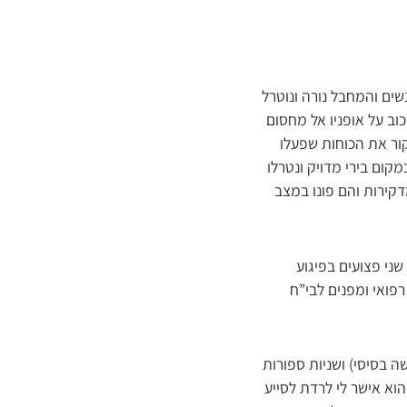
נשים והמחבל נורה ונוטרל
וחות הביטחון. מדוברות המשטרה נמסר כי “בסביבות השעה 08:15, הגיע מחבל כבן 15 רכוב על אופניו אל מחסום
קור את הכוחות שפעלו
ום בירי מדויק ונטרלו
קירות והם פונו במצב
”א במרחב ירושלים, על שני פצועים בפיגוע
פואי ומפנים לבי”ח
שה בסיסי) ושניות ספורות
וא אישר לי לרדת לסייע