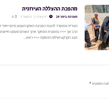
מהפכת ההצללה העירונית
מערכת ביתר 24
י״ח באדר ב׳ ה׳תשפ״ד
0
העירייה והמשרד להגנת הסביבה השיקו השבוע מיזם ייחודי 
הרב שך >>> במסגרת המחקר ארוך השנים הוטמנו חיישני
מצב הקרקע ויעילות ההשקיה >>> ראש...
*
ובה מסומנים