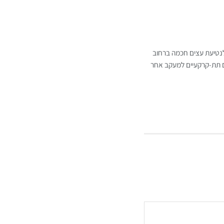
לנטיעת עצים חכמה ברחוב
ם תת-קרקעיים למעקב אחר