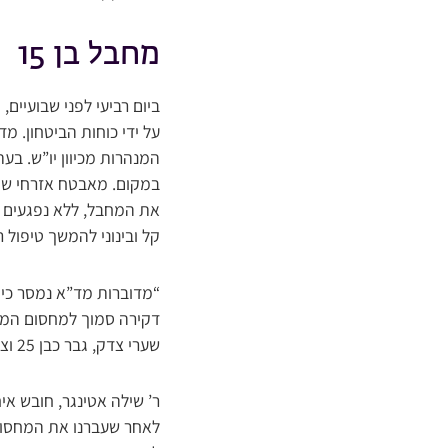
מחבל בן 15
ביום רביעי לפני שבועיים,
המנהרות מכיוון יו”ש. בע
במקום. מאבטח אזרחי שהג
את המחבל, ללא נפגעים נ
קל ובינוני להמשך טיפול ר
דקירה סמוך למחסום המנה
שערי צדק, גבר כבן 25 וצעירה בת 19 במצב קל עד בינוני עם פצעי דקירה”.
ר’ שילה אטינגר, חובש איח
לאחר שעברנו את המחסום ש