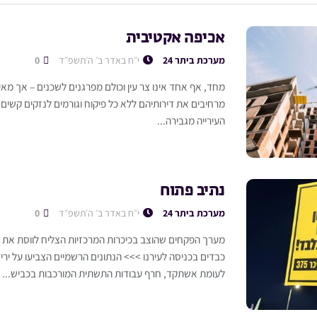
אכיפה אקטיבית
מערכת ביתר 24
י״ח באדר ב׳ ה׳תשפ״ד
0
מחד, אף אחד אינו צר עין וכולם מפרגנים לשכנים – אך מא
מרחיבים את דירותיהם ללא כל פיקוח וגורמים לנזקים קשים 
העירייה מגבירה...
נתיב פתוח
מערכת ביתר 24
י״ח באדר ב׳ ה׳תשפ״ד
0
מערך הפקחים שהוצב בכיכרות המרכזיות הצליח לווסת את ה
כבדים בכניסה לעירנו >>> הנתונים הרשמיים הצביעו על יר
לעומת אשתקד, חרף עבודות התשתית המורכבות בכביש...