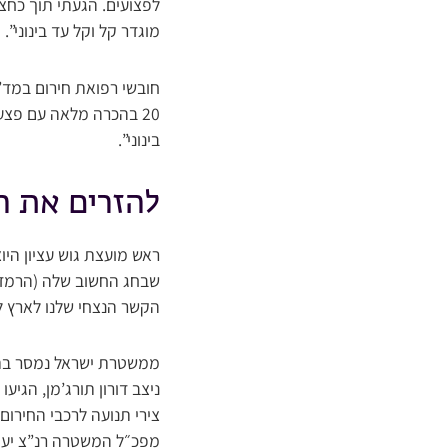
לפצועים. הגעתי תוך כחצי
מוגדר קל וקל עד בינוני”.
20 בהכרה מלאה עם פצע
בינוני”.
להזרים את 
ראש מועצת גוש עציון היו
שבחג החשוב שלה (הרמדאן)
הקשר הנצחי שלנו לארץ ל
ממשטרת ישראל נמסר בתגו
ניצב דורון תורג’מן, הגי
צירי תנועה לרכבי החירו
מפכ״ל המשטרה רנ”צ יעק