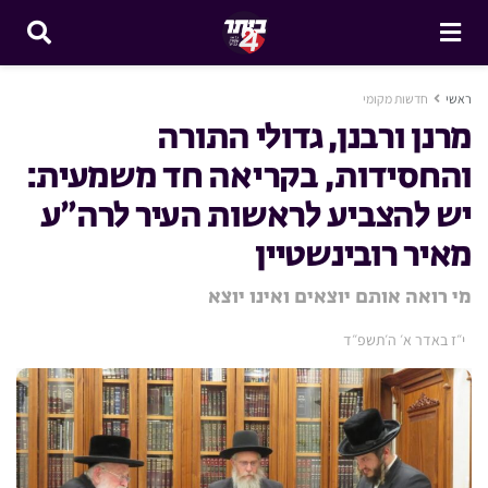
ראשי
חדשות מקומי
מרנן ורבנן, גדולי התורה
והחסידות, בקריאה חד משמעית:
יש להצביע לראשות העיר לרה״ע
מאיר רובינשטיין
מי רואה אותם יוצאים ואינו יוצא
י״ז באדר א׳ ה׳תשפ״ד