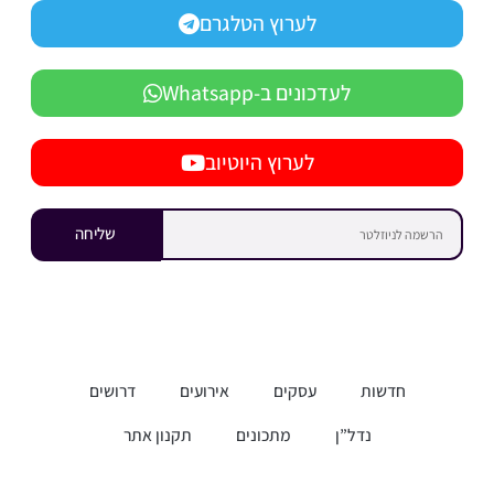
לערוץ הטלגרם
לעדכונים ב-Whatsapp
לערוץ היוטיוב
שליחה
חדשות
עסקים
אירועים
דרושים
נדל”ן
מתכונים
תקנון אתר