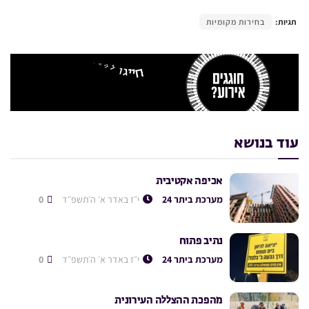
תגיות:
בחירות מקומיות
עוד בנושא
אכיפה אקטיבית
מערכת ביתר 24
י״ז באדר א׳ ה׳תשפ״ד
0
נתיב פתוח
מערכת ביתר 24
י״ז באדר א׳ ה׳תשפ״ד
0
מהפכת ההצללה העירונית