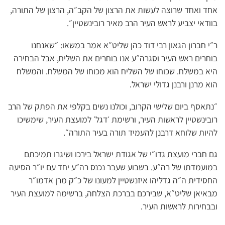
אחד ואחד שרוצה לעשות את הרצון של הקב״ה, הרצון של התורה,
בוודאי יצביע לראש העיר הרב מאיר רובינשטיין״.
ר״י חברון הגאון רבי דוד כהן שליט״א אמר במשאו: ״שאנחנו
בוחרים ראש העיר וסגרה״ע אנו בוחרים את השליח, אבל הבחירה
היא במשלח. שכוחו של השליח הוא מכוחו של המשלח. והמשלח
הוא מרנן ורבנן גדולי ישראל.
״נתאסף ביום שלישי הקרוב, וכולנו נשים בקלפי את הפתק של הרב
רובינשטיין לראשות העיר, ורשימת ׳דגל׳ למועצת העיר, שימשיכו
להיות שלוחא דרבנן להעמיד תורה בעיר התורה״.
גם חברי מועצת גדו״י של אגודת ישראל בירכו ושיגרו תמיכתם
במועמדתו של רה״ע. בשבוע שעבר נכנס רה״ע יחד עם יו״ר הסיעה
החסידית ה״ה גדליהו איזנשטיין למעונו של כ״ק מרן אדמו״ר
מבאיאן שליט״א, שבירכם בברכת הצלחה, ברשימה למועצת העיר
ובבחירות לראשות העיר.