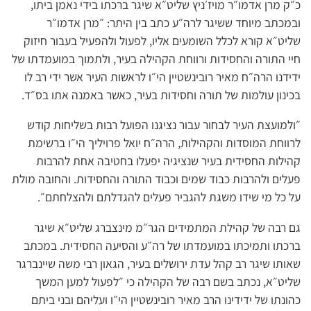
כ״ק מרן אדמו״ר מויז׳ניץ שליט״א שיגר ברכתו בידי נאמן ביתו,
ובמכתב מיוחד ששיגר לרה״ע כתב בין היתר: ״מרן אדמו״ר
שליט״א קורא לכלל השומעים אליו, לפעול ולהפעיל בעבור חיזוק
חיי התורה והחסידות ורווחת הקהילה בעיר, ולתמוך במועמדתו של
ידידנו הרה״ח מאיר רובינשטיין הי״ו לראשות העיר אשר ידי רב לו
בכינון עולמות של תורה וחסידות בעיר, כאשר באמנה אתו בס״ד.
״ולמועצת העיר לבחור עבור נציגנו הפועל רבות בשליחות קודש
לרווחת המוסדות והקהילות, הרה״ח יואל פרויליך הי״ו ברשימת
קהילות החסידית בעיר שנציגיה יפעלו בחטיבה אחת להרבות
פעלים ולהרבות כבוד שמים וכבוד התורה והחסידות. והחובה מולת
על כל מי שידו משגת להגביר פעלים להגדלתם ולהצלחתם״.
גם רבה של קהילת המתמידים הגר״מ מינצברג שליט״א שיגר
ברכתו ותמיכתו במועמדתו של רה״ע והסיעה החסידית. במכתב
שאותו שיגר רב קהל עדת ירושלים בעיר, הגאון רבי משה שיינברגר
שליט״א, נכתב בשם רבה של הקהילה כי ״לפעול למען המשך
כהונתו של ידידינו הרב מאיר רובינשטיין הי״ו ועליהם ובני ביתם