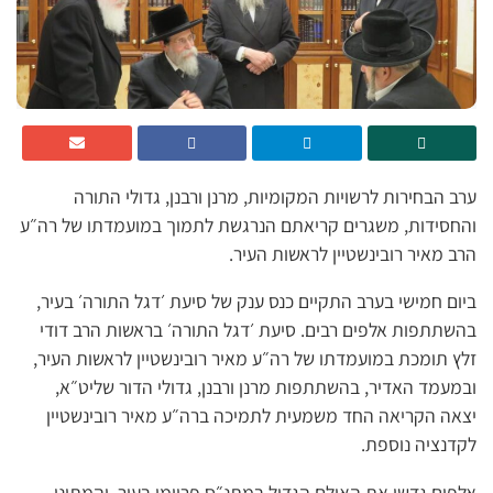
ערב הבחירות לרשויות המקומיות, מרנן ורבנן, גדולי התורה
והחסידות, משגרים קריאתם הנרגשת לתמוך במועמדתו של רה״ע
הרב מאיר רובינשטיין לראשות העיר.
ביום חמישי בערב התקיים כנס ענק של סיעת ׳דגל התורה׳ בעיר,
בהשתתפות אלפים רבים. סיעת ׳דגל התורה׳ בראשות הרב דודי
זלץ תומכת במועמדתו של רה״ע מאיר רובינשטיין לראשות העיר,
ובמעמד האדיר, בהשתתפות מרנן ורבנן, גדולי הדור שליט״א,
יצאה הקריאה החד משמעית לתמיכה ברה״ע מאיר רובינשטיין
לקדנציה נוספת.
אלפים גדשו את האולם הגדול במתנ״ס פריימן בעיר, והמתינו