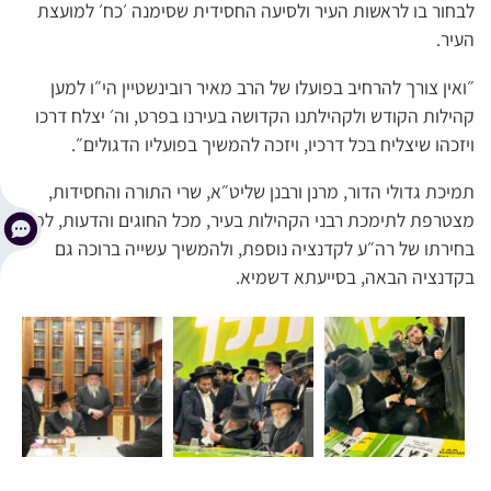
לבחור בו לראשות העיר ולסיעה החסידית שסימנה ׳כח׳ למועצת
העיר.
״ואין צורך להרחיב בפועלו של הרב מאיר רובינשטיין הי״ו למען
קהילות הקודש ולקהילתנו הקדושה בעירנו בפרט, וה׳ יצלח דרכו
ויזכהו שיצליח בכל דרכיו, ויזכה להמשיך בפועליו הדגולים״.
תמיכת גדולי הדור, מרנן ורבנן שליט״א, שרי התורה והחסידות,
מצטרפת לתימכת רבני הקהילות בעיר, מכל החוגים והדעות, למען
בחירתו של רה״ע לקדנציה נוספת, ולהמשיך עשייה ברוכה גם
בקדנציה הבאה, בסייעתא דשמיא.