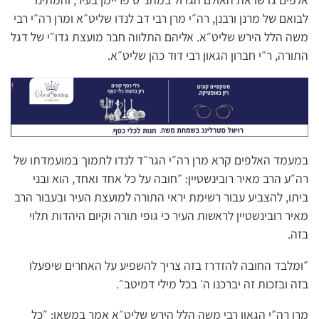
לבואם של מרנן ורבנן, רה״י מרן רבי דב לנדו שליט״א ומרן רה״י רבי
משה הלל הירש שליט״א. אליהם התלווה חבר מועצת גדו״י של דגל
התורה, ר״י חברון הגאון רבי דוד כהן שליט״א.
במעמד האלפים קרא מרן רה״י הגר״ד לנדו לתמוך במועמדתו של
רה״ע הרב מאיר רובינשטיין: ״חובה על כל אחד ואחד, הוא ובני
ביתו, להצביע עבור רשימת יראי התורה למועצת העיר ובעבור הרב
מאיר רובינשטיין לראשות העיר כי גופי תורה וקיום היהדות תלוי
בזה.
״ומלבד החובה להזדרז בזה צריך להשפיע על האחרים שיפעלו
בזה ובזכות זה יברכנו ה׳ בכל מילי דמיטב״.
מרן רה״י הגאון רבי משה הלל הירש שליט״א אמר במשאו: ״כל