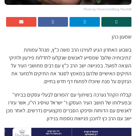
Photo by Chaim Goldberg/Flash90
שמעון כהן
בשבוע האחרון הגיע לעירנו הרב משה כ”ץ, מנהל עמותת
‘נתיבותיה שלום’ שמסייע לאנשים שנקלעו לחדלות פירעון ולתיקי
הוצאה לפועל. בפגישה ישב הרב כ”ץ עם רבים מתושבי העיר על
התיקים האישיים שלהם במאמץ לסגור את התיקים ולמזער את
הנזקים על מנת שיוכלו לפתוח דף חדש בחיים.
קבלת הקהל נערכה בשיתוף עם ‘הפורום לבעלי עסקים בביתר’
ובפעילותו של תושב העיר העסקן ר’ ישראל טויסיג הי”ו, אשר עזרו
לאנשים עם הדוחות וסיפקו הסברים מקצועיים נדרשים. לאחר מכן
ישב עם הרב כץ לתכנן פגישות נוספות בנידון.