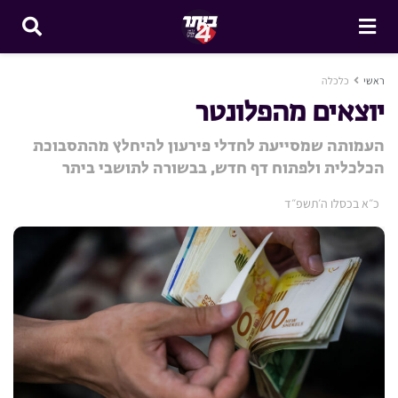
ראשי
כלכלה
יוצאים מהפלונטר
העמותה שמסייעת לחדלי פירעון להיחלץ מהתסבוכת
הכלכלית ולפתוח דף חדש, בבשורה לתושבי ביתר
כ״א בכסלו ה׳תשפ״ד