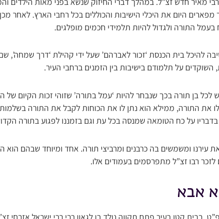
בי מאיר חדש זצ”ל. במהלך דברי החיזוק שנשא בפני מאות הילדים והמל
 מפארים היום את היכלי הישיבות והכוללים בכל רחבי הארץ. לאחר מכן 
 בעמל התורה ולגדול להיות תלמידי חכמים מופלגים.
ה להיכל בית הכנסת ‘זכור לאברהם’ שעל ידי קהילת ‘דרך שמחה’, ש
 השוקדים על תלמודם בישיבות בין הזמנים ברחבי העיר.
 לכל בן תורה בכך שנבחר להיות ‘עמל בתורה’ שזוהי זכות הקיום של העם
ו את התורה, ממילא הוא נתן לו את הכוחות לקבל את התורה בשלמותה 
 בדבריו על כח הטומאה שמנסה בכל עת וגם בזמננו לפגוע בתורה הקדוש
 עירנו ומשמשים בה כרבנים ומרביצי תורה. אחד ומיוחד שבהם הוא הגאון
 לזכר רבו זצ”ל מתפרסמים בעמודים אלו.
א אבא
. בבית קטן בעיר פתח תקווה נולד בן לגאון רבי רבי ישראל אזרחי זצ”