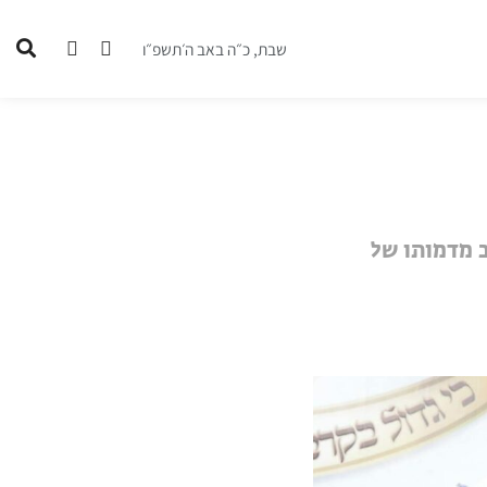
שבת, כ״ה באב ה׳תשפ״ו
ב מדמותו של