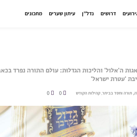
רועים
דרושים
נדל”ן
עיתון שערים
מתכונים
גות ה'אלול' והליכות הגדלוּת: עולם התורה נפרד בכא
בת 'עטרת ישראל'
0
0
, תורה וחסד בביתר
,
קהילות הקודש