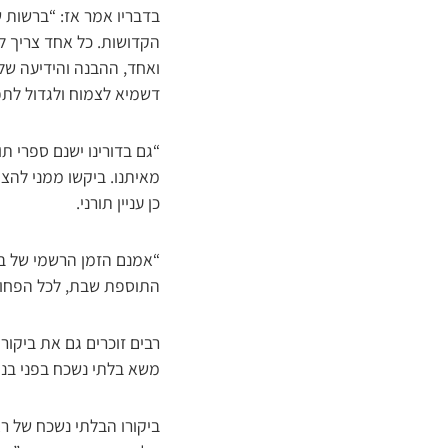
בדבריו אמר אז: “ברשות ש
הקדושות. כל אחד צריך לד
ואחד, ההבנה והידיעה של 
דשמיא לצמוח ולגדול לת
“גם בדורינו ישנם ספרי ת
מאיתנו. ביקשו ממני להצי
כן עניין תורני.
התוספת שבת, לכל הפחות, להגיע 20 דקות לפני כניסת השבת, הכל פורשין ממלאכת חו
רבים זוכרים גם את ביקור
משא בלתי נשכח בפני בני 
ביקורו הבלתי נשכח של רא