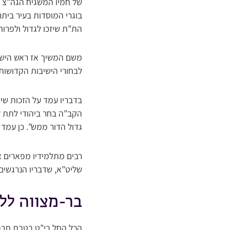
של חמיו המשגיח הגה”צ ר
בוגרי המוסדות בעיר ביתר
הת”ת שיזכו לגדול ולפרוח
משם המשיך אז ראש הישיב
לבחורי הישיבות הקדושות,
בדבריו עמד על הזכות שיש
הקב”ה בחר ביהודי לתת ל
גדול הדור ממש”. כן עמד
רבים מתלמידיו מפארים את
שליט”א, שדבריו הנרגשים
בר-מצווה לל
הכל החל בי”ט בטבת תרפ”ט