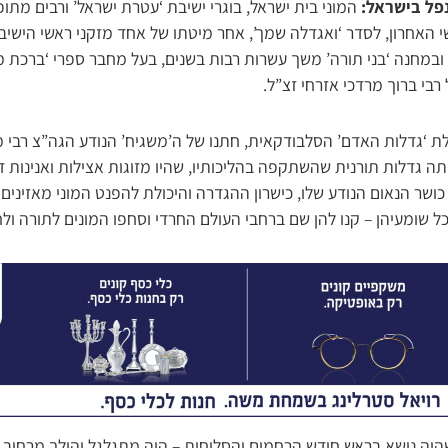
נפל בישראל:
המוני בית ישראל, בוגרי ישיבת ‘עטרת ישראל’ ורבים מתופ
שי האחרון, לסדר ‘ואגדלה שמך’, אחר מיטתו של אחד מזקני ראשי הישיב
ובמחנה ‘בני תורה’ משך עשרות רבות בשנים, בעל מחבר ספרי ‘ברכת מר
 רבי ברוך מרדכי אזרחי זצ”ל.
לת ‘גדלות האדם’ הסלבודקאית, חתנו של ה’משגיח’ הנודע הגה”צ רבי 
תה גדלות תורנית שהשתקפה בהליכותיו, שהיו מזוגות אצילות ואנינות דע
שר הנאום הנודע שלו, כישרון ההגדרה והיכולת להפנט המוני מאזינים ב
כל שומעיהן – קנו להן שם ברחבי העולם החרדי וסחפו המונים לתורה ו
היה נושא בראש חודש הרחמים והסליחות – היה מתגלגל והולך מרחוב ק