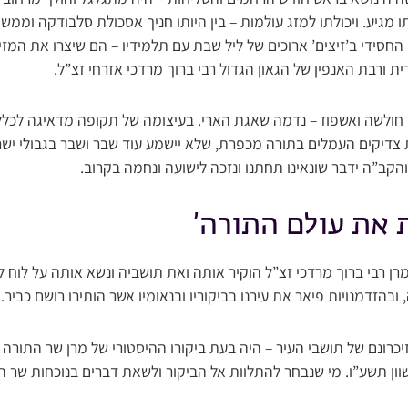
מגיע. ויכולתו למזג עולמות – בין היותו חניך אסכולת סלבודקה וממשי
חסידי ב’זיצים’ ארוכים של ליל שבת עם תלמידיו – הם שיצרו את המז
 ורבת האנפין של הגאון הגדול רבי ברוך מרדכי אזרחי זצ”ל.
י חולשה ואשפוז – נדמה שאגת הארי. בעיצומה של תקופה מדאיגה לכלל
 צדיקים העמלים בתורה מכפרת, שלא יישמע עוד שבר ושבר בגבולי יש
הקב”ה ידבר שונאינו תחתנו ונזכה לישועה ונחמה בקרוב.
 את עולם התורה’
מרן רבי ברוך מרדכי זצ”ל הוקיר אותה ואת תושביה ונשא אותה על לוח לי
בהזדמנויות פיאר את עירנו בביקוריו ובנאומיו אשר הותירו רושם כביר.
כרונם של תושבי העיר – היה בעת ביקורו ההיסטורי של מרן שר התורה 
וון תשע”ו. מי שנבחר להתלוות אל הביקור ולשאת דברים בנוכחות שר 