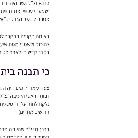
סרנא זצ”ל אשר היה ידיד 
‘שמעתי עכשיו את דרשתו של
אמרה לו אמי הצדקת “אלך
באותה תקופה התקרב למרן
להיכנס ולשמוע ממנו שיע
בסדר קדשים. לאחר פטירת
כי תבנה בית
צעיר מאוד לימים היה הג
רבותיו ראשי הישיבה זצ”ל
נלקח לחתן על ידי משגיח
חודשים אחדים).
הרבנית ע”ה שהייתה מחנכ
מפעלות חייו, בהקמת הישי