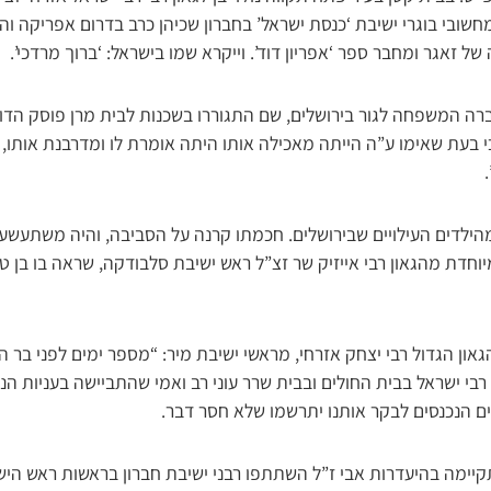
מחשובי בוגרי ישיבת ‘כנסת ישראל’ בחברון שכיהן כרב בדרום אפריקה והי
ה של זאגר ומחבר ספר ‘אפריון דוד’. וייקרא שמו בישראל: ‘ברוך מרדכי’.
רה המשפחה לגור בירושלים, שם התגוררו בשכנות לבית מרן פוסק הדור
 בעת שאימו ע”ה הייתה מאכילה אותו היתה אומרת לו ומדרבנת אותו, 
הילדים העילויים שבירושלים. חכמתו קרנה על הסביבה, והיה משתעשע 
יוחדת מהגאון רבי אייזיק שר זצ”ל ראש ישיבת סלבודקה, שראה בו בן טי
גאון הגדול רבי יצחק אזרחי, מראשי ישיבת מיר: “מספר ימים לפני בר ה
 רבי ישראל בבית החולים ובבית שרר עוני רב ואמי שהתביישה בעניות ה
ם הנכנסים לבקר אותנו יתרשמו שלא חסר דבר.
יימה בהיעדרות אבי ז”ל השתתפו רבני ישיבת חברון בראשות ראש הישי