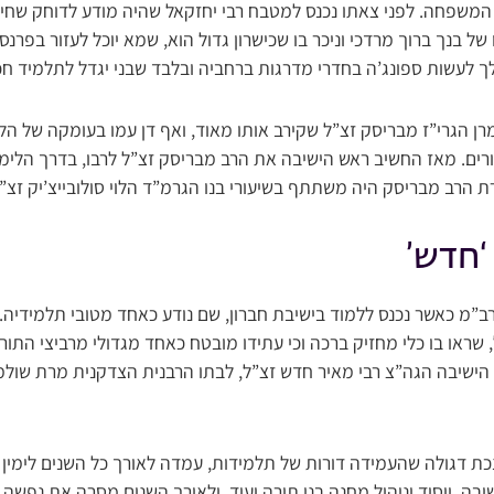
המשפחה. לפני צאתו נכנס למטבח רבי יחזקאל שהיה מודע לדוחק שחיינו
 בנך ברוך מרדכי וניכר בו שכישרון גדול הוא, שמא יוכל לעזור בפרנסת
 לעשות ספונג’ה בחדרי מדרגות ברחביה ובלבד שבני יגדל לתלמיד חכ
 הגרי”ז מבריסק זצ”ל שקירב אותו מאוד, ואף דן עמו בעומקה של ה
ורים. מאז החשיב ראש הישיבה את הרב מבריסק זצ”ל לרבו, בדרך הלי
 הרב מבריסק היה משתתף בשיעורי בנו הגרמ”ד הלוי סולובייצ’יק זצ”
 ‘חדש’
רב”מ כאשר נכנס ללמוד בישיבת חברון, שם נודע כאחד מטובי תלמידיה
, שראו בו כלי מחזיק ברכה וכי עתידו מובטח כאחד מגדולי מרביצי התור
 הישיבה הגה”צ רבי מאיר חדש זצ”ל, לבתו הרבנית הצדקנית מרת שולמ
ת דגולה שהעמידה דורות של תלמידות, עמדה לאורך כל השנים לימין
בה, ייסוד וניהול מחנה בני תורה ועוד, ולאורך השנים מסרה את נפש