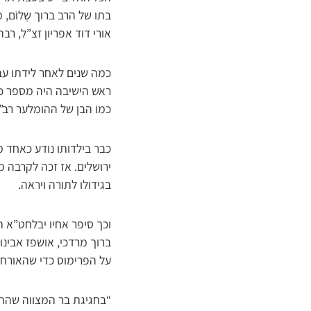
בתו של הרב ברוך שְלוֹם, 
אורי דוד אפריון זצ”ל, רב
כמה שנים לאחר לידתו עב
ראש הישיבה היה מספר כי
כמו הבן של ההומלער רב”.
כבר בילדותו נודע כאחד מ
ירושלים. אז זכה לקרבה מ
בגידולו לתורה ויראה.
וכך סיפר אחיו יבלחט”א ה
ברוך מרדכי, אושפז אבינו
על הפרימוס כדי שהאורחי
“בחגיגת בר המצווה שהתק