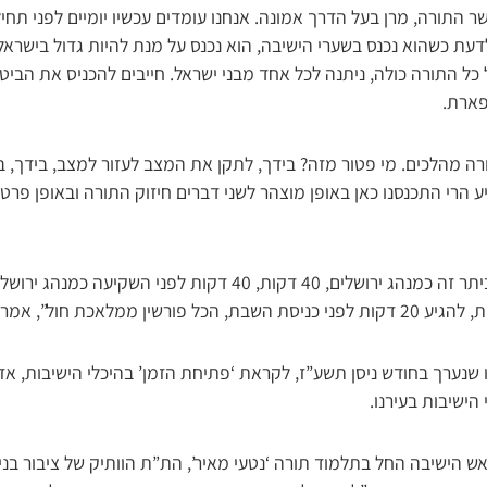
ר התורה, מרן בעל הדרך אמונה. אנחנו עומדים עכשיו יומיים לפני תחי
עת כשהוא נכנס בשערי הישיבה, הוא נכנס על מנת להיות גדול בישראל
כל התורה כולה, ניתנה לכל אחד מבני ישראל. חייבים להכניס את הביט
פארת.
ורה מהלכים. מי פטור מזה? בידך, לתקן את המצב לעזור למצב, בידך, ביד
ע הרי התכנסנו כאן באופן מוצהר לשני דברים חיזוק התורה ובאופן פרט
“אמנם הזמן הרשמי של ביתר זה כמנהג ירושלים, 40 דקות, 40 דקות לפני
ל”, אמר אז בנוכחות שר התורה.
ו שנערך בחודש ניסן תשע”ז, לקראת ‘פתיחת הזמן’ בהיכלי הישיבות, אז
הישיבות בעירנו.
ש הישיבה החל בתלמוד תורה ‘נטעי מאיר’, הת”ת הוותיק של ציבור בנ