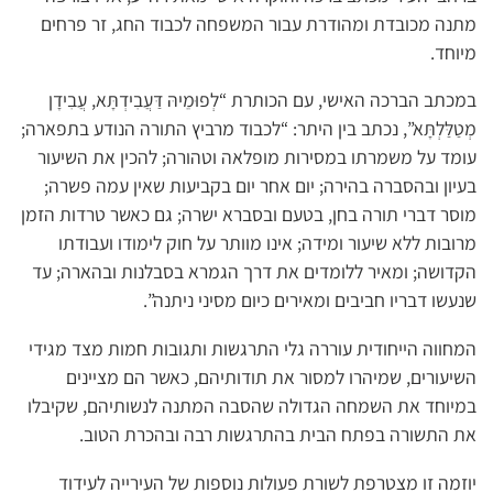
מתנה מכובדת ומהודרת עבור המשפחה לכבוד החג, זר פרחים
מיוחד.
במכתב הברכה האישי, עם הכותרת “לְפוּמֵיהּ דַּעֲבִידְתָּא, עֲבִידָן
מְטַלַּלְתָּא”, נכתב בין היתר: “לכבוד מרביץ התורה הנודע בתפארה;
עומד על משמרתו במסירות מופלאה וטהורה; להכין את השיעור
בעיון ובהסברה בהירה; יום אחר יום בקביעות שאין עמה פשרה;
מוסר דברי תורה בחן, בטעם ובסברא ישרה; גם כאשר טרדות הזמן
מרובות ללא שיעור ומידה; אינו מוותר על חוק לימודו ועבודתו
הקדושה; ומאיר ללומדים את דרך הגמרא בסבלנות ובהארה; עד
שנעשו דבריו חביבים ומאירים כיום מסיני ניתנה”.
המחווה הייחודית עוררה גלי התרגשות ותגובות חמות מצד מגידי
השיעורים, שמיהרו למסור את תודותיהם, כאשר הם מציינים
במיוחד את השמחה הגדולה שהסבה המתנה לנשותיהם, שקיבלו
את התשורה בפתח הבית בהתרגשות רבה ובהכרת הטוב.
יוזמה זו מצטרפת לשורת פעולות נוספות של העירייה לעידוד