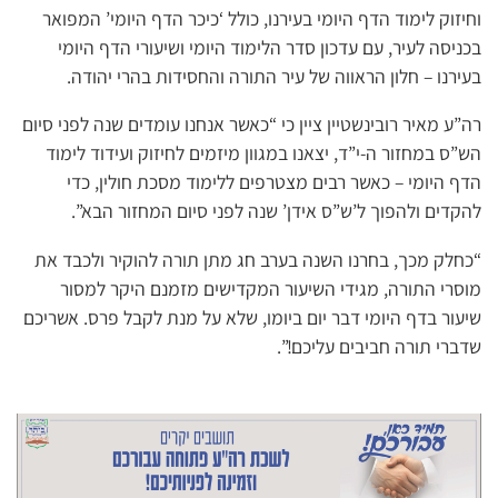
וחיזוק לימוד הדף היומי בעירנו, כולל ‘כיכר הדף היומי’ המפואר
בכניסה לעיר, עם עדכון סדר הלימוד היומי ושיעורי הדף היומי
בעירנו – חלון הראווה של עיר התורה והחסידות בהרי יהודה.
רה”ע מאיר רובינשטיין ציין כי “כאשר אנחנו עומדים שנה לפני סיום
הש”ס במחזור ה-י”ד, יצאנו במגוון מיזמים לחיזוק ועידוד לימוד
הדף היומי – כאשר רבים מצטרפים ללימוד מסכת חולין, כדי
להקדים ולהפוך ל’ש”ס אידן’ שנה לפני סיום המחזור הבא”.
“כחלק מכך, בחרנו השנה בערב חג מתן תורה להוקיר ולכבד את
מוסרי התורה, מגידי השיעור המקדישים מזמנם היקר למסור
שיעור בדף היומי דבר יום ביומו, שלא על מנת לקבל פרס. אשריכם
שדברי תורה חביבים עליכם!”.