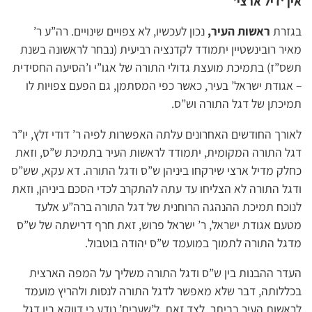
אין ‘דיל ארצי’
בגזרת
ראשות העיר,
נכון לעכשיו, לא צפויים שינויים. רה”ע ר’
מאיר רובינשטיין יתמודד לקדנציה רביעית (נבחר לראשונה בשנת
תשס”ז) בתמיכת מועצת גדולי התורה של אגו”י ו’הסיעה החסידית
– אגודת ישראל’ בעיר, כאשר כפי המסתמן, גם הפעם צפויות לו
תמיכתן של דגל התורה וש”ס.
לאורך החודשים האחרונים עלתה האפשרות לפיה ר’ דודי זלץ, יו”ר
דגל התורה המקומית, יתמודד לראשות העיר בתמיכת ש”ס, וזאת
כחלק מדיל ארצי שירקחו ביניהן ש”ס ודגל התורה. דא עקא, שש”ס
ודגל התורה לא הצליחו עד עתה להתקרב לכדי הסכם ביניהן, וזאת
לנוכח תמיכת ההנהגה הרוחנית של דגל התורה ברה”ע אלעד
מטעם אגודת ישראל, ר’ ישראל פרוש, זאת חרף דרישתה של ש”ס
מדגל התורה לתמוך במועמד ש”ס יהודה בוטבול.
העדר ההבנות בין ש”ס ודגל התורה משליך על המפה הארצית
בכללותה, דבר שלא מאפשר לדגל התורה לנסות ולהריץ מועמד
לראשות העיר בביתר. לצד זאת, ל’שערים’ נודע כי דווקא בין דגל