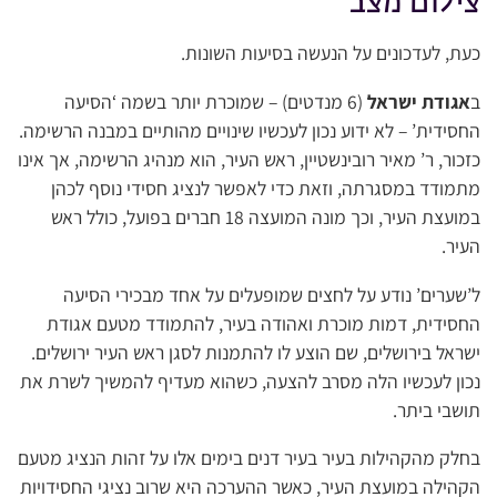
צילום מצב
כעת, לעדכונים על הנעשה בסיעות השונות.
ב
אגודת ישראל
(6 מנדטים) – שמוכרת יותר בשמה ‘הסיעה
החסידית’ – לא ידוע נכון לעכשיו שינויים מהותיים במבנה הרשימה.
כזכור, ר’ מאיר רובינשטיין, ראש העיר, הוא מנהיג הרשימה, אך אינו
מתמודד במסגרתה, וזאת כדי לאפשר לנציג חסידי נוסף לכהן
במועצת העיר, וכך מונה המועצה 18 חברים בפועל, כולל ראש
העיר.
ל’שערים’ נודע על לחצים שמופעלים על אחד מבכירי הסיעה
החסידית, דמות מוכרת ואהודה בעיר, להתמודד מטעם אגודת
ישראל בירושלים, שם הוצע לו להתמנות לסגן ראש העיר ירושלים.
נכון לעכשיו הלה מסרב להצעה, כשהוא מעדיף להמשיך לשרת את
תושבי ביתר.
בחלק מהקהילות בעיר בעיר דנים בימים אלו על זהות הנציג מטעם
הקהילה במועצת העיר, כאשר ההערכה היא שרוב נציגי החסידויות