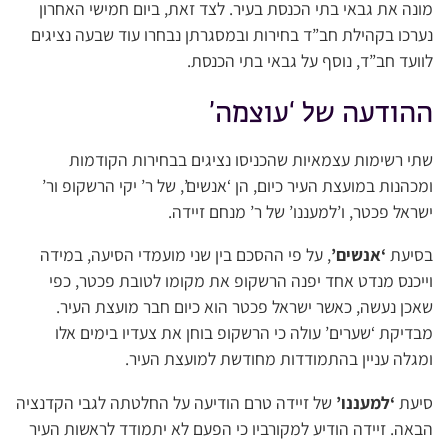
מונה את גבאי בתי הכנסת בעיר. לצד זאת, ביום חמישי האחרון
נערכו בקהילת חב”ד בחירות ובמסגרתן נבחרו עוד שבעה נציגים
לוועד חב”ד, נוסף על גבאי בתי הכנסת.
ההודעה של ‘עוצמה’
שתי רשימות עצמאיות שהכניסו נציגים בבחירות הקודמות
ומכהנות במועצת העיר כיום, הן ‘אנשים’, של ר’ יקי הרשקופ ור’
ישראל פכטר, ו’למעננו’ של ר’ מנחם זיידה.
בסיעת
‘אנשים’
, על פי ההסכם בין שני מועמדי הסיעה, במידה
וייכנס מנדט אחד יפנה הרשקופ את מקומו לטובת פכטר, כפי
שאכן נעשה, כאשר ישראל פכטר הוא כיום חבר מועצת העיר.
מבדיקת ‘שערים’ עולה כי הרשקופ בוחן את צעדיו בימים אלו
ומגלה עניין בהתמודדות מחודשת למועצת העיר.
סיעת
‘למעננו’
של זיידה טרם הודיעה על החלטתה לגבי הקדנציה
הבאה. זיידה הודיע למקורביו כי הפעם לא יתמודד לראשות העיר