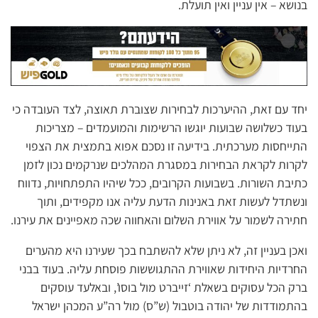
בנושא – אין עניין ואין תועלת.
יחד עם זאת, ההיערכות לבחירות שצוברת תאוצה, לצד העובדה כי
בעוד כשלושה שבועות יוגשו הרשימות והמועמדים – מצריכות
התייחסות מערכתית. בידיעה זו נסכם אפוא בתמצית את הצפוי
לקרות לקראת הבחירות במסגרת המהלכים שנרקמים נכון לזמן
כתיבת השורות. בשבועות הקרובים, ככל שיהיו התפתחויות, נדווח
ונשתדל לעשות זאת באנינות הדעת עליה אנו מקפידים, ותוך
חתירה לשמור על אווירת השלום והאחווה שכה מאפיינים את עירנו.
ואכן בעניין זה, לא ניתן שלא להשתבח בכך שעירנו היא מהערים
החרדיות היחידות שאווירת ההתגוששות פוסחת עליה. בעוד בבני
ברק הכל עסוקים בשאלת ‘זייברט מול בוסו’, ובאלעד עוסקים
בהתמודדות של יהודה בוטבול (ש”ס) מול רה”ע המכהן ישראל