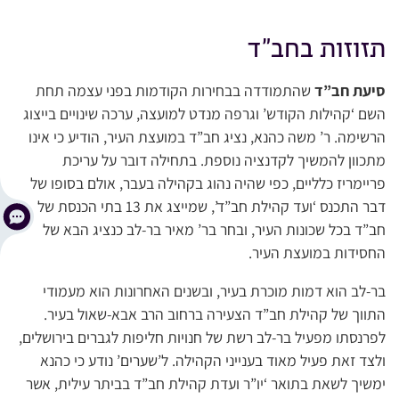
תזוזות בחב”ד
סיעת חב”ד
שהתמודדה בבחירות הקודמות בפני עצמה תחת
השם ‘קהילות הקודש’ וגרפה מנדט למועצה, ערכה שינויים בייצוג
הרשימה. ר’ משה כהנא, נציג חב”ד במועצת העיר, הודיע כי אינו
מתכוון להמשיך לקדנציה נוספת. בתחילה דובר על עריכת
פריימריז כלליים, כפי שהיה נהוג בקהילה בעבר, אולם בסופו של
דבר התכנס ‘ועד קהילת חב”ד’, שמייצג את 13 בתי הכנסת של
חב”ד בכל שכונות העיר, ובחר בר’ מאיר בר-לב כנציג הבא של
החסידות במועצת העיר.
בר-לב הוא דמות מוכרת בעיר, ובשנים האחרונות הוא מעמודי
התווך של קהילת חב”ד הצעירה ברחוב הרב אבא-שאול בעיר.
לפרנסתו מפעיל בר-לב רשת של חנויות חליפות לגברים בירושלים,
ולצד זאת פעיל מאוד בענייני הקהילה. ל’שערים’ נודע כי כהנא
ימשיך לשאת בתואר ‘יו”ר ועדת קהילת חב”ד בביתר עילית, אשר