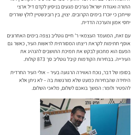
התורה ואגודת ישראל נערכים מגעים בניסיון לקדם דיל ארצי
שייתכן כי יוכרז בימים הקרובים. יצוין, בין רובינשטיין לזלץ שוררים
יחסי אמון והערכה הדדית.
עם זאת, המועמד העצמאי ר’ חיים גוטליב נצפה בימים האחרונים
אוסף חתימות לקראת ריצתו המסורתית לראשות העיר, כאשר גם
הפעם הוא מתכוון לבקש את תמיכת התושבים להנהיג את
העירייה. בבחירות הקודמות קיבל גוטליב סך 873 קולות.
בסופו של דבר, נוכח האווירה הרגועה בעיר – אולי העיר החרדית
היחידה שהבחירות כמעט שלא מורגשות בה – לא ניתן אלא
להפטיר ולומר: המשך בואכם לשלום, מלאכי השלום.