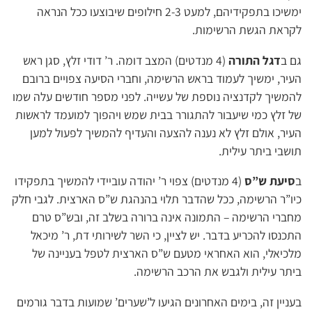
ימשיכו בתפקידיהם, למעט 2-3 חילופים שיבוצעו ככל הנראה
לקראת הגשת הרשימות.
גם ב
דגל התורה
(4 מנדטים) המצב דומה. ר’ דודי זלץ, סגן ראש
העיר, ימשיך לעמוד בראש הרשימה, וחברי הסיעה צפויים ברובם
להמשיך לקדנציה נוספת של עשייה. לפני מספר חודשים עלה שמו
של זלץ כמי שיעבור להתגורר בבית שמש ויהפוך למועמד לראשות
העיר, אולם זלץ לא נענה להצעה והעדיף להמשיך לפעול למען
תושבי ביתר עילית.
ב
סיעת ש”ס
(4 מנדטים) צפוי ר’ יהודה עוביידי להמשיך בתפקידו
כיו”ר הרשימה, ככל שהדבר תלוי בהנהגת ש”ס הארצית. לגבי חלק
מחברי הרשימה – התמונה אינה ברורה בשלב זה, ובש”ס טרם
התכנסו להכריע בדבר. יש לציין, כי השר לשירותי דת, ר’ מיכאל
מלכיאלי, הוא האחראי מטעם ש”ס הארצית לטפל בעניינה של
ביתר עילית ולגבש את הרכב הרשימה.
בעניין זה, בימים האחרונים הגיעו ל’שערים’ שמועות בדבר גורמים