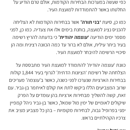
כפי שעשה במערכות הבחירות הקודמות, אולם טרם הודיע על
החלטתו באשר להתמודדות למועצת העיר.
כמו כן, סיעת
‘בני תורה’
אשר בבחירות הקודמות לא הצליחה
להכניס נציג למועצה, בוחנת בימים אלו את צעדיה. כמו כן, לפני
מספר ימים הודיעה
‘עוצמה יהודית’
כי בדעתה להריץ רשימה
בעיר ביתר עילית, אולם לא ברור עד כמה הכוונה רצינית ומה הן
סיכויי הרשימה להיבחר למועצת העיר.
כוונת ‘עוצמה יהודית’ להתמודד למועצת העיר מתבססת על
הצלחתה של רשימת ‘הציונות הדתית’ לגרוף בעיר 1,844 קולות
בבחירות הארציות שנערכו לפני כשנה, כאשר ב’עוצמה’ מעריכים
שרוב המצביעים הללו ביקשו לתת את קולם לאיתמר בן-גביר. עם
זאת, קשה להשליך מבחירות ארציות בהן עומדים על הפרק
שיקולים לאומיים של ימין מול שמאל, כאשר בן-גביר ניהל קמפיין
ימני בפרופיל גבוה, לבחירות מקומיות – בהן כל מצביע מציב את
צרכיו הקהילתיים בראש.