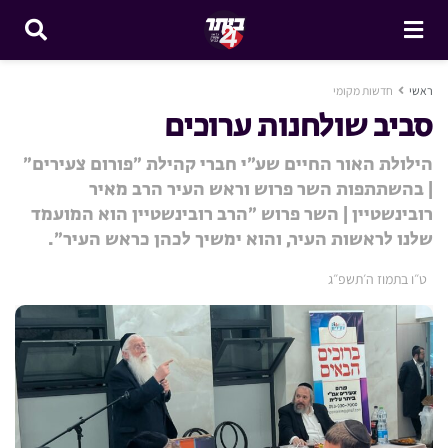
ראשי
חדשות מקומי
סביב שולחנות ערוכים
הילולת האור החיים שע״י חברי קהילת ״פורום צעירים״
| בהשתתפות השר פרוש וראש העיר הרב מאיר
רובינשטיין | השר פרוש ״הרב רובינשטיין הוא המועמד
שלנו לראשות העיר, והוא ימשיך לכהן כראש העיר״.
ט״ו בתמוז ה׳תשפ״ג