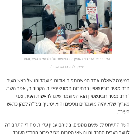
השר פרוש ״הרב רובינשטיין הוא המועמד שלנו לראשות העיר, והוא
ימשיך לכהן כראש העיר״.
במענה לשאלת אחד המשתתפים אודות מועמדותו של ראש העיר
הרב מאיר רובינשטיין בבחירות המוניציפליות הקרובות, אמר השר:
״הרב מאיר רובינשטיין הוא המועמד שלנו לראשות העיר, ואני
מעריך שלא יהיה מועמדים נוספים והוא ימשיך בעז״ה לכהן כראש
העיר״.
השר התייחס לנושאים נוספים, ביניהם עניין עליית מחירי התחבורה
לנוער בערים החרדיות ונושאי הטבות מס לציבור החרדי העובד.