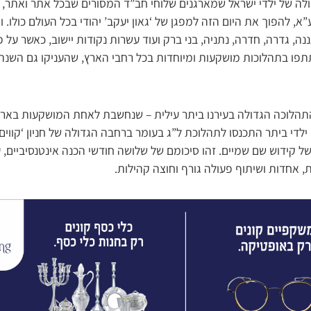
ה של ילדי ישראל שמארגנים שלוחי חב”ד המסורים שבכל אתר ואתר, 
א, להפוך את היום הזה למפגן של ‘גאון יעקב’ יהודי בכל העולם כולו. ו
נה, גדרה, חדרה, נתניה, בני ברק ועוד עשרות נקודות יישוב, כאשר על 
תתפו בתהלוכות מושקעות ומיוחדות בכל רחבי הארץ, שהעניקו גם השנה 
לוכה הגדולה בעירנו ביתר עילית – שנחשבת לאחת המושקעות בארץ
לדי ביתר התכנסו לתהלוכת ל”ג בעומר ברחבה הגדולה של חניון ‘קווים’,
קידוש שם שמיים. זהו סיכומם של שלושה חודשי הכנה אינטנסיביים,
אחדות ושיתוף פעולה גורף וחוצה קהילות.