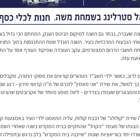
 שעברה, נבחר גם השנה למיקום הכינוס הענק, המתחם הכי גדול בעיר –
שתי הגבעות המרכזיות בעיר. השנה הוגדל שטח ההתכנסות בתוך החניון,
חת תושבי הדרום המצטרפים, עקב העובדה שפיקוד העורף אסר על התקה
ועת עזה.
 לרוב, כאשר ילדי תשב”ר הטהורים קוראים את פסוקי התורה, מקבלים 
כך למשל, את שירת “אני מאמין” לזכרם של מ”ה קדושי מירון – רגע שבו
 והמבוגרים שעמדו בצדדים – ליווה מופע מיוחד של אקרובטים שהציגו
.
 שירת “קולולג” של רבבת קולות, עליה התאמנו ילדי העיר באמצעות קו 
ררו יחד בווריאציות שונות “שייבנה בית המקדש” בלב נרגש ובתפילה 