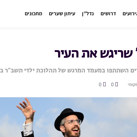
רועים
דרושים
נדל”ן
עיתון שערים
מתכונים
’ שריגש את העיר
ים השתתפו במעמד המרגש של תהלוכת ילדי תשב"ר בל
0
0
קומי