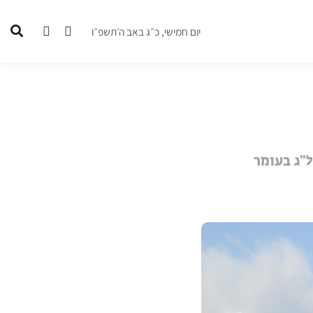
יום חמישי, כ״ג באב ה׳תשפ״ו
"ג בעומר