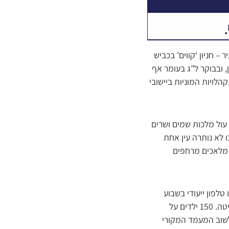
 חניון ‘קווים’ בכביש
 ובבוקר ל”ג בעומר אף
לויות המוניות ביישובי
עול מלכות שמים ושרים
 לא נותרה עין אחת
 מלאכים מרחפים
טלפון ייעודי בשבוע
שקדם לתהלוכה, תוך כדי הצגתו של מעמד “הקהל” שהתקיים בבית המקדש בשנה שאחרי השמיטה. 150 ילדים על
לשוב המעמד המקורי