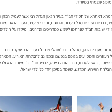
מופע עוצמתי במיוחד.
מרא דאתרא של חסידי חב”ד בעיר הגאון הגדול רבי אשר לעמיל הכהן ו
יר, רבנים חשובים מכל העדות והחוגים, וחברי מועצת העיר. הנאה מיו
ידי ישיבות חב”ד שנרתמו לשמש כמדריכים וסדרנים, ופיקדו על הילדים
מנחם מענדל הכהן, מנהל חיידר ‘אוהלי מנחם’ בעיר. הרב יעקב טורנהיי
ל העוזרים והמסייעים בגופם בנפשם ובממונם להצלחת האירוע. המארגנ
ינשטיין, ראש לשכתו, הרב יהודה דייטש, לנציג חב”ד ר’ משה כהנא ולכל
צלחת האירוע המרגש, שעמד בסימן ‘יחד כל ילדי ישראל’.