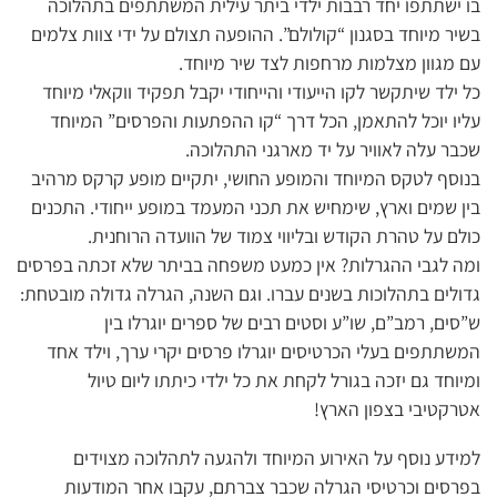
בו ישתתפו יחד רבבות ילדי ביתר עילית המשתתפים בתהלוכה
בשיר מיוחד בסגנון “קולולם”. ההופעה תצולם על ידי צוות צלמים
עם מגוון מצלמות מרחפות לצד שיר מיוחד.
כל ילד שיתקשר לקו הייעודי והייחודי יקבל תפקיד ווקאלי מיוחד
עליו יוכל להתאמן, הכל דרך “קו ההפתעות והפרסים” המיוחד
שכבר עלה לאוויר על יד מארגני התהלוכה.
בנוסף לטקס המיוחד והמופע החושי, יתקיים מופע קרקס מרהיב
בין שמים וארץ, שימחיש את תכני המעמד במופע ייחודי. התכנים
כולם על טהרת הקודש ובליווי צמוד של הוועדה הרוחנית.
ומה לגבי ההגרלות? אין כמעט משפחה בביתר שלא זכתה בפרסים
גדולים בתהלוכות בשנים עברו. וגם השנה, הגרלה גדולה מובטחת:
ש”סים, רמב”ם, שו”ע וסטים רבים של ספרים יוגרלו בין
המשתתפים בעלי הכרטיסים יוגרלו פרסים יקרי ערך, וילד אחד
ומיוחד גם יזכה בגורל לקחת את כל ילדי כיתתו ליום טיול
אטרקטיבי בצפון הארץ!
למידע נוסף על האירוע המיוחד ולהגעה לתהלוכה מצוידים
בפרסים וכרטיסי הגרלה שכבר צברתם, עקבו אחר המודעות