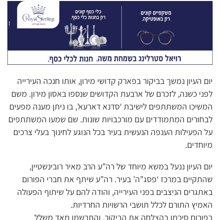
יום העיון נמשך בביקור בפארק קדושי מירון, אותו חנכה העירייה
לפני כשנה, לזכרם של ארבעת הקדושים שנספו באסון מירון. משם
המשיכו המשתתפים לישיבת ‘סדנא דארעא’, בו ניתן מענה מפעים
לבחורים המתמודדים עם מורכבויות שונות. שם שמעו המשתתפים
על הפעילות הענפה הנעשית בעיר בכל הנוגע לחינוך בעלי צרכים
מיוחדים.
יום העיון ננעל במשא מיוחד של רה”ע הרב מאיר רובינשטיין,
שהתקיים במרכז ‘פסג”ה’ בעיר. רה”ע שיתף את חברי הפורום
באתגרים הניצבים בפני העירייה, והודה להם על שיתוף הפעולה
האמיץ התורם לכלל תושבי הרשויות החרדיות.
בפורום סיכמו בהצלחה את הביקור, והתרשמו מאד משלל