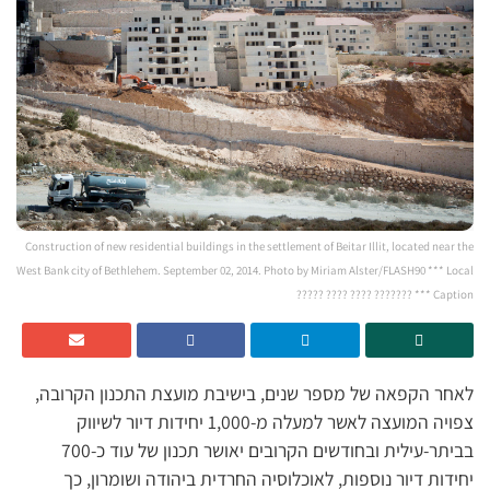
Construction of new residential buildings in the settlement of Beitar Illit, located near the
West Bank city of Bethlehem. September 02, 2014. Photo by Miriam Alster/FLASH90 *** Local
Caption *** ??????? ???? ???? ?????
לאחר הקפאה של מספר שנים, בישיבת מועצת התכנון הקרובה,
צפויה המועצה לאשר למעלה מ-1,000 יחידות דיור לשיווק
בביתר-עילית ובחודשים הקרובים יאושר תכנון של עוד כ-700
יחידות דיור נוספות, לאוכלוסיה החרדית ביהודה ושומרון, כך