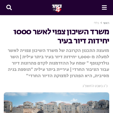
ראשי
כללי
משרד השיכון צפוי לאשר 1000
יחידות דיור בעיר
מועצת התכנון הקרובה של משרד השיכון צפויה לאשר
למעלה מ-1,000 יחידות דיור בעיר ביתר עילית | השר
גולדקנופף ״ שמח על ההזדמנות לקדם פתרונות דיור
עבור הציבור החרדי | עיריית ביתר עילית ״תוספת בניה
מסיבית, היא הפתרון למצוקת הדיור החרדי״
כ״ג בשבט ה׳תשפ״ג