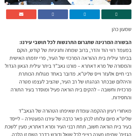
שמעון כהן
הבשורה המרנינה שתגרום התרגשות לכל תושבי עירנו:
במעמד רווי הוד והדר, ברוב שמחה וחגיגיות של קודש, הוקם
בביתר עילית בית ההוראה המרכזי של העיר, פרי יוזמתו האישית
והמסורה של מרא דאתרא – מורנו גאב”ד ביתר עילית הגאון הגדול
רבי חיים אלעזר וייס שליט”א. מדובר באחד מגולות הכותרת
והיהלום שבכתר הנהגתו של רב העיר, שהציב לעצמו מטרה
מרכזית וחשובה – להקים בית הוראה פעיל ומוסדר בעיר התורה
והחסידות.
מאחורי רעיון ההקמה עומדת שאיפתו הטהורה של הגאב”ד
שליט”א מיום עלותו לכהן פאר כרבה של עירנו המעטירה – לייסד
בעיר בית הוראה חשוב, תחת רבני העיר ומרא דאתרא; מעין ‘לשכת
הגזית’ שתיתן מענה רציף לכל שואל ודורש בדבר השם זו הלכה.