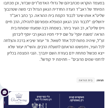
במעמד הוקראו מכתביהם של גדולי האדמו”רים שבדור, וכן מכתבו
המיוחד של ראב”ד העדה החרדית הגאון הגדול רבי משה שטרנבוך
שליט”א אותו שיגר לכבוד הקמת בית ההוראה. כך כתב ראב”ד
ירושלים: “לכבוד הרב הגאון המופלא ומפורסם לתהילה, הרב חיים
וייס שליט”א, רב העיר ביתר. בשמחה רבה שמעתי שפותח בית
הוראה ‘משנת יוסף’ על שם ידידי חמיו הגאון רבי יוסף ליברמן
זצ”ל, שיהיה פתוח לכל אחד לשאול. וד’ יעזור שיביא ברכה והצלחה
לכל העיר, ויתפשטו הוראתם לתועלת הרבים. והשי”ת יעזור שלא
ייצא מכשול מתחת ידם בעזרת השם יתברך. הנני המצפה בכליון
לרחמי שמים מרובים” – חתימת יד קודשו”.
תגיות:
בית הוראה