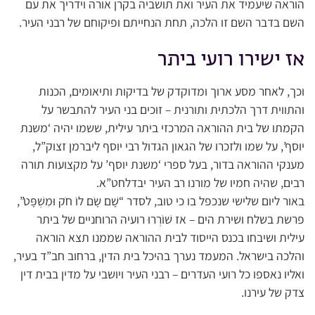
הוראה שיעמיד את העיר ואת תושביה בקרן אורה וידריך את עם
השם בדבר השם זו הלכה, תחת הנחייתם ופיקוחם של רבני העיר.
אז ישירו רועי ביתר
וכך, לאחר מסע ארוך ומדוקדק של בדיקות ותיאומים, הכנות
והתווית דרך הלכתית ותורנית – זוכים בני העיר להתבשר על
הקמתו של בית ההוראה המרכזי ביתר עילית, ששמו יהיה ‘משנת
יוסף’, על שמו ולזכרו של הגאון הגדול רבי יוסף ליברמן זצוק”ל,
מענקי ההוראה בדור, בעל ספרי ‘משנת יוסף’ על מקצועות תורה
רבים, שהיה חמיו של מורנו רב העיר יבדלחט”א.
באור ליום שלישי שנכפל בו כי טוב, לסדר “שָׁם שָׂם לוֹ חֹק וּמִשְׁפָּט”,
פרשת בשלח ושירת הים – אז שׁוֹרְרוּ רועיה הרוחניים של ביתר
עילית ושיבחו בכנס הייסוד לבית ההוראה שממנו תצא הוראה
והלכה בישראל. המעמד נערך בהיכל בית הדין, ברחוב חב”ד בעיר,
ואליו נאספו כל רועי העדרים – רבני העיר ויושבי על מדין בבית דין
צדק של עירנו.