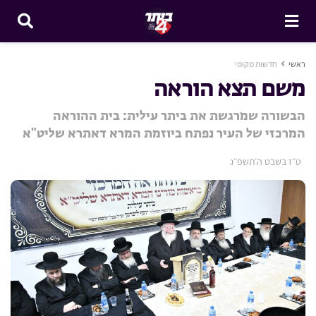
ראשי
חדשות מקומי
משם תצא הוראה
הבשורה שמרגשת את ביתר עילית: בית ההוראה
המרכזי של העיר נפתח ביוזמת המרא דאתרא שליט"א
ט״ז בשבט ה׳תשפ״ג