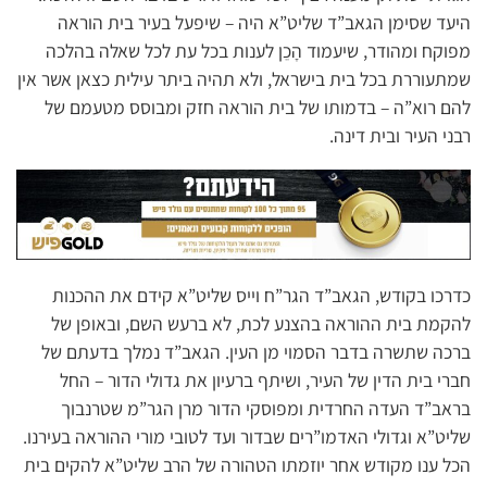
היעד שסימן הגאב”ד שליט”א היה – שיפעל בעיר בית הוראה
מפוקח ומהודר, שיעמוד הָכֵן לענות בכל עת לכל שאלה בהלכה
שמתעוררת בכל בית בישראל, ולא תהיה ביתר עילית כצאן אשר אין
להם רוא”ה – בדמותו של בית הוראה חזק ומבוסס מטעמם של
רבני העיר ובית דינה.
כדרכו בקודש, הגאב”ד הגר”ח וייס שליט”א קידם את ההכנות
להקמת בית ההוראה בהצנע לכת, לא ברעש השם, ובאופן של
ברכה שתשרה בדבר הסמוי מן העין. הגאב”ד נמלך בדעתם של
חברי בית הדין של העיר, ושיתף ברעיון את גדולי הדור – החל
בראב”ד העדה החרדית ומפוסקי הדור מרן הגר”מ שטרנבוך
שליט”א וגדולי האדמו”רים שבדור ועד לטובי מורי ההוראה בעירנו.
הכל ענו מקודש אחר יוזמתו הטהורה של הרב שליט”א להקים בית