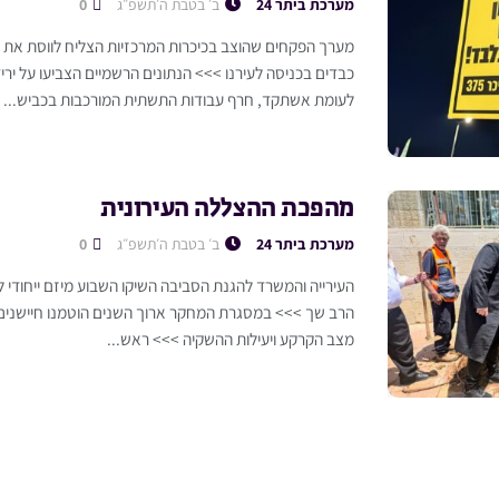
מערכת ביתר 24
ב׳ בטבת ה׳תשפ״ג
0
מערך הפקחים שהוצב בכיכרות המרכזיות הצליח לווסת את ה
כבדים בכניסה לעירנו >>> הנתונים הרשמיים הצביעו על יר
לעומת אשתקד, חרף עבודות התשתית המורכבות בכביש...
מהפכת ההצללה העירונית
מערכת ביתר 24
ב׳ בטבת ה׳תשפ״ג
0
העירייה והמשרד להגנת הסביבה השיקו השבוע מיזם ייחודי 
הרב שך >>> במסגרת המחקר ארוך השנים הוטמנו חיישני
מצב הקרקע ויעילות ההשקיה >>> ראש...