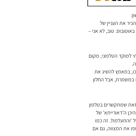
ן:
יר את העניין של
וטובוס. טוב, לא אני –
י למוקד הטלפוני, מקום
.
כו, במאמץ להשיג את
 במשמרת, אבל החלון
 כזאת שמתקשרים בטלפון
יכן ה’דאורייתא’ של
 ‘והתעלמת’. זה כמו
פו את המצווה, גם אם