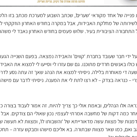
 פנייה של אחד מקוראי ‘שערים’, שכתב השבוע למערכת מכתב בזו הלשו
שירותה של מחלקת האבידות, אבל במקרה בחודש האחרון הוזקקתי להכ
חבורה הציבורית בעיר. שלוש פעמים בחודש האחרון נאבד לי משהו בא
ל ידי חבר שעובד בחברת ‘קווים’ והאבידה נמצאה. בפעם השנייה הגעת
ולו באנשים חרדים מתוכנו. גם שם עזרו לי וסייעו לי למצוא את האבידה
ה די מאוחרת בלילה. ניסיתי למצוא את הנהג שאך זה עתה נסע לדר
 – כנראה בצדק – לא רצו לתת לי את המענה. ניסיתי לדבר עם מישהו
נראה אלו הנהלים, ובאמת אולי כך צריך להיות. זה אמור לעבוד בצורה
חר כמה דקות של מחשבה אמרתי לעצמי: נכון שאולי הם צודקים. אבל ה
מנות של מצוות עשה מדאורייתא של ‘והשבותו לו’, ומצוות לא תעשה של
ב ואם, כמו שאר מצוות שבתורה. בא אליכם מישהו ומבקש עזרה – תחט