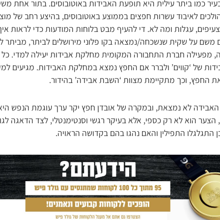
יר כמו ביתר עילית היא תופעת האבידות באוטובוסים. בתור אחת משי
הולכים לאיבוד עשרות חפצים בממוצע באוטובוסים, בהיצע רחב של מוצר
, צעיפים, עגלות ומה לא. די להעיף מבט בלוחות המודעות כדי לראות אי
משם על שקית שנשכחה/נמצאה בקו פלוני מירושלים לביתר, מביתר לצפ
, מפעילה חברת התחבורה המקומית מחלקת אבידות יעילה למדי. כל מ
דות של ‘קווים’ ולברר אם החפץ נמצא במחלקת האבידות. מגיעים למ
 החפץ, וכך מתקיימת מצוות ‘השבת אבידה’ בהידור.
אבידה לא נמצאת, ובמקרה של אובדן חפץ יקר ערך עוגמת הנפש היא א
 הצער הוא לא רק כספי, אלא בעיקר רגשי וסנטימנטלי, לצד הדאגה לג
 התגלגלו התפילין והאם נהגו בהם בקדושה הראויה.