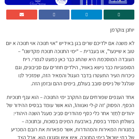
יוחנן צוקרמן
לא משנה אם ילדיכם שרים בגן באידיש “אוי חנוכה אוי חנוכה א יום
טוב א שיינער”, או בעברית – “ימי החנוכה חנוכת מקדשנו” –
העובדה המוסכמת היא שהחג כבר כאן כמעט לגמרי. ריח
הסופגניות כבר נישא באוויר, הילדים חוזרים עם סביבונים, וגם
כיכרות העיר התעטרו בדבר העגול והמאיר הזה, שמזכיר לנו
שגלגל של ניסים סובב בעולם, בימים ההם ובזמן הזה.
אחד הענפים שפורחים עם התקרב ימי החנוכה – הוא ענף חנוכיות
הכסף. הפסוק ‘זה ק-לי ואנווהו’, הוא אשר עומד בבסיס ההידור של
יהודים לְחַזֵר אחר כלי כסף מהודרים סביב מעגל השנה היהודי:
בשולחן הסדר בפסח, בארבעת המינים בסוכות, ובחנוכה –
במנורות המאירות והמהודרות, אשר מפארות את רובם המכריע
של בתי ישראל בימי החנוכה. איש איש וסגנונו הוא, אבל הצד