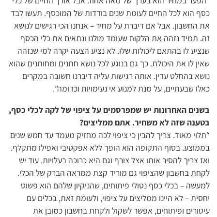
“הפער במחיר הוא בערך של מאה אחוז. אבל אורך החיים של כלי
כסף הוא לכל החיים לעומת שנים בודדות של המוכסף. תעשו לבד
את החשבון. אבל אם דיברת על מחיר – אנחנו הכי רגישים לנושא
זה. תמיד נזהה את הלקוח שעומד מולנו ונתאים את כלי הכסף
שנציע לו בהתאם ליכולות שלו. לא נציע הצעה יקרה למי שנזהה
שאין לו את היכולת. כך גם בנוגע לכל נושא חתנים ומחותנים שהוא
נושא בהחלט עדין. אותה רגישות עליה דיברנו חשובה במקרים
כאלו שבעתיים, על מנת למנוע אי נעימויות וכדומה”.
בשנים האחרונות יש שמפרסמים על ציפוי של לקה לכלי כסף,
בטענה שזה לא משחיר. אתם ממליצים?
“תלוי מאוד. צריך להבין כי ציפוי לכה מחזיק מעמד עד חמש שנים
בממוצע. בסוף התקופה הוא הופך ללא אפקטיבי ואפילו מתקלף.
ואז צריך להסיר אותו אצל צורף וגם היא כרוכה בעלויות. עוד יש
לקחת בחשבון שהציפוי גם מוריד קצת ממראה הברק של הכלי.
למעשה – בכלי כסף נטולי פיתוחים, שהניקיון שלהם הוא פשוט
יחסית – לא היינו ממליצים על ציפוי, ולעומת זאת, בכלים עם
עיטורים ופיתוחים, אפשר לשקול ולקחת בחשבון כמובן את