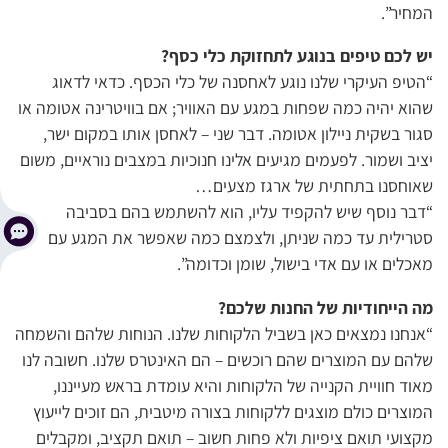
המחיר”.
יש לכם טיפים בנוגע לתחזוקת כלי כסף?
“הטיפ העיקרי שלנו נוגע לאחסנה של כלי הכסף. כדאי לדאוג
שהוא יהיה כמה שפחות במגע עם האוויר; אם בוויטרינה אטומה או
סגור בשקית ניילון אטומה. דבר שני – לאחסן אותו במקום ישר,
יציב ושמור. לפעמים מגיעים אלינו חנוכיות במצבים נוראיים, משום
שאוחסנו בתחתית של ארגז מצעים…
“דבר נוסף שיש להקפיד עליו, הוא להשתמש בהם בסביבה
סטרילית עד כמה שניתן, ולצמצם כמה שאפשר את המגע עם
מאכלים או עם אדי בישול, שומן וכדומה”.
מה הייחודיות של החנות שלכם?
“אנחנו נמצאים כאן בשביל הלקוחות שלנו. הנוחות שלהם והשמחה
שלהם עם המוצרים שהם רוכשים – הם האינטרס שלנו. חשובה לנו
מאוד חוויית הקנייה של הלקוחות והיא עומדת בראש מעייננו,
המוצרים כולם מוצגים ללקוחות בצורה מיטבית, הם זוכים לייעוץ
מקצועי תואם ציפיות ולא פחות חשוב – תואם תקציב, ומקבלים