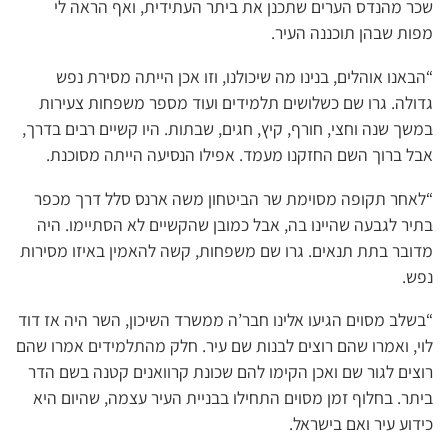
שכר מהנדס הערים שתכנן את ביתר העתידית, ואף הראה לי
מפות שבהן תוכננה העיר.
“הבאנו אוהלים, בנינו מה שיכולנו, וזו אכן הייתה מסירת נפש
גדולה. גרו שם כשלושים תלמידים ועוד מספר משפחות צעירות
במשך שנה וחצי, חורף, קיץ, חגים, שבתות. היו קשיים רבים בדרך,
אבל ברוך השם החזקנו מעמד. אפילו הנסיעה הייתה מסוכנת.
“לאחר תקופה מסוימת שר הביטחון משה ארנס סלל דרך מכפר
בתיר לגבעה שהיינו בה, אבל כמובן שהקשיים לא הסתיימו. היה
מדובר בתת תנאים. גרו שם משפחות, קשה להאמין באיזו מסירות
נפש.
“בשלב מסוים הגיעו אלינו חבר’ה ממשרד השיכון, השר היה אז דוד
לוי, ואמרו שהם רוצים לבנות שם עיר. חלק מהתלמידים אמרו שהם
רוצים לגור שם ואכן הקימו להם שכונת קרוואנים קטנה בשם הדר
ביתר. בחלוף זמן מסוים התחילו בבניית העיר עצמה, שהיום היא
כידוע עיר ואם בישראל.