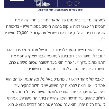
למעשה, מדובר בהקמתו של המאחז ‘הדר ביתר’, שהיה את
הבסיס הראשוני למה שיקום ברבות הימים בסמוך אליו – בדמותה
של עירנו ביתר עילית, עיר ואם בישראל עם קרוב ל־70,000 תושבים
כ”י.
“העניין החל כאשר הגעתי לביקור בביתו של אחד מתלמידנו, אהוד
רוזנברג”, סיפר הרב דוב ביגון לעיתונאי אבנר שאקי שחשף את
התמונות ב’ערוץ 7′. “אהוד הוא בעל תשובה שכיום משמש כרב,
תושב העיר ביתר שזכה לכתוב כמה ספרים חשובים.
“לאבא של אהוד קראו ג’ו, מהנדס באל על, וכשהגעתי אליהם הוא
אמר לי: ‘אני רוצה להראות לך משהו, יש לי חלום להקים עיר
בישראל שתיקרא ביתר. אחרי מלחמת ‘ששת הימים’ התחלתי
לחלום להקים עיר חדשה היכן שהייתה ביתר ההיסטורית’. אמרתי
לו שזה חלום יפה, והוא ענה שכבר עשה כמה דברים בנושא. הוא