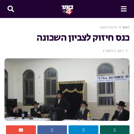
ראשי
חדשות מקומי
כנס חיזוק לצביון השכונה
ד׳ באב ה׳תשע״ג