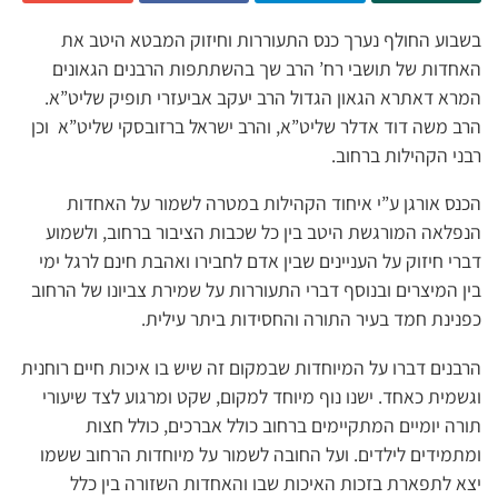
בשבוע החולף נערך כנס התעוררות וחיזוק המבטא היטב את
האחדות של תושבי רח’ הרב שך בהשתתפות הרבנים הגאונים
המרא דאתרא הגאון הגדול הרב יעקב אביעזרי תופיק שליט”א.
הרב משה דוד אדלר שליט”א, והרב ישראל ברזובסקי שליט”א וכן
רבני הקהילות ברחוב.
הכנס אורגן ע”י איחוד הקהילות במטרה לשמור על האחדות
הנפלאה המורגשת היטב בין כל שכבות הציבור ברחוב, ולשמוע
דברי חיזוק על העניינים שבין אדם לחבירו ואהבת חינם לרגל ימי
בין המיצרים ובנוסף דברי התעוררות על שמירת צביונו של הרחוב
כפנינת חמד בעיר התורה והחסידות ביתר עילית.
הרבנים דברו על המיוחדות שבמקום זה שיש בו איכות חיים רוחנית
וגשמית כאחד. ישנו נוף מיוחד למקום, שקט ומרגוע לצד שיעורי
תורה יומיים המתקיימים ברחוב כולל אברכים, כולל חצות
ומתמידים לילדים. ועל החובה לשמור על מיוחדות הרחוב ששמו
יצא לתפארת בזכות האיכות שבו והאחדות השזורה בין כלל