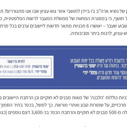
של נשיא ארה”ב ג’ו ביידן לתושבי אזור גוש-עציון שבו אנו מתגוררים? 
 חושף, כי במסגרת המחוות של ממשלת המעבר לרשות הפלסטינית, כח
ארה”ב שהסתיים בסוף השבוע שעבר – יאושרו 6 תכניות מתאר חדשות ליישובים ערב
-עציון, לרבות ביתר וסביבותיה.
ניות כוללות ‘הלבנה’ של מאות מבנים לא חוקיים וכן הרחבת היישובים ב
 מרכזיים, על שמורות טבע ואתרי מורשת. כך למשל, בכפר בתיר הסמוך ל
לה של העיר אריאל!).