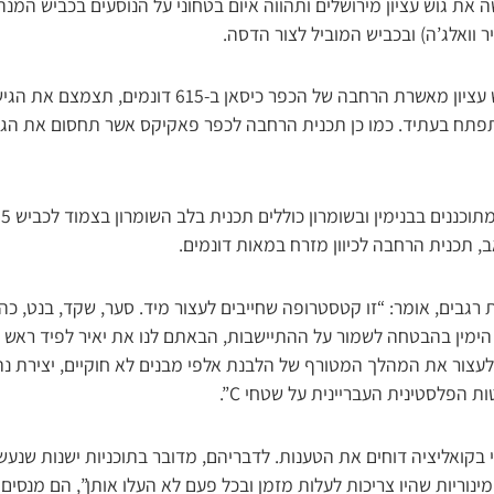
את גוש עציון מירושלים ותהווה איום בטחוני על הנוסעים בכביש המנה
ר וואלג’ה) ובכביש המוביל לצור הדסה.
תוכנית נוספת במזרח גוש עציון מאשרת הרחבה של הכפר כיסאן 
פתח בעתיד. כמו כן תכנית הרחבה לכפר פאקיקס אשר תחסום את הגיש
א
, תכנית הרחבה לכיוון מזרח במאות דונמים.
 רגבים, אומר: “זו קטסטרופה שחייבים לעצור מיד. סער, שקד, בנט, כהנא
הימין בהבטחה לשמור על ההתיישבות, הבאתם לנו את יאיר לפיד ראש 
לעצור את המהלך המטורף של הלבנת אלפי מבנים לא חוקיים, יצירת נתק
ת הפלסטינית העבריינית על שטחי C”.
 בקואליציה דוחים את הטענות. לדבריהם, מדובר בתוכניות ישנות שנע
מינוריות שהיו צריכות לעלות מזמן ובכל פעם לא העלו אותן”, הם מנסים 