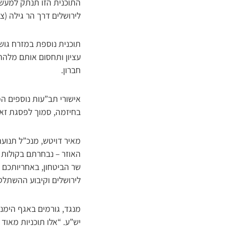
התוכנית הזו תנתק למעשה 
לירושלים דרך הר גילה (צי
עציון ותחסום אותם מלהת
חברון.
בחיזמה, סמוך לפסגת זאב
מאיר דויטש, מנכ”ל תנועת
האוזר – נבחרתם בקולות 
שר הביטחון, באחריותכם 
לירושלים וקיבוע ההשתלטו
מנגד, גורמים באגף הימני
יש”ע. “אלו תוכניות מאוד 