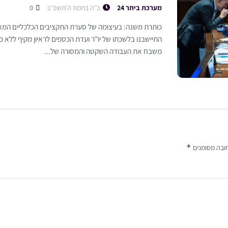
מערכת ביתר 24
כ״ה בתמוז ה׳תשפ״ב
0
כותרת משנה: בעיצומה של סערת התקציבים הכלכליים המאי
התיישבנו בלשכתו של יו"ר ועדת הכספים לראיון מקיף ללא 
משבח את העבודה השקטה והמסורה של...
*
ובה מסומנים