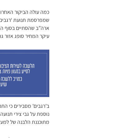
כמה עולה הביקור האחרון 
שמפרסמת תנועת ‘רגבים’
עיקר המחיר סופג אזור גוש
ב’רגבים’ מסבירים כי התכ
נוספת על גבי צירי תנועה
מתוכננת הלבנה של למעלה מ-500 מבנים לא חוקיים והרחבת הכפר בכ-3,600 דונם נוספים (כגוד