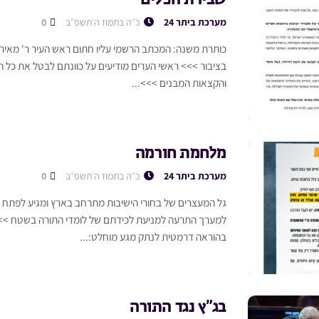
מערכת ביתר 24
כ״ה בתמוז ה׳תשפ״ב
0
כותרת משנה: המכתב הרשמי עליו חתום ראש העיר ר' מאיר ר
בציבור >>> ראשי הערים מודיעים על כוונתם לבטל את כל ה
והקצאות המבנים >>>...
מלחמת חורמה
מערכת ביתר 24
כ״ה בתמוז ה׳תשפ״ב
0
גל המעצרים של בחורי הישיבות מתרחב בארץ ומגיע לפתח ע
למערך התרעה למניעת לכידתם של לומדי התורה בשטח >>>
בהוראה דרמטית לנתק מגע מוחלט:...
בג”ץ נגד התורה