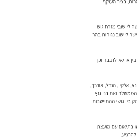
רות, בציר העוקף
ב-615 דונמים, תצמצם את הגישה ליישובי מזרח גוש
ה ליישוב נגוהות בהר
ישורי תב”עות נוספים המתוכננים בבנימין ובשומרון כוללים תכנית בלב השומרון בצמוד לכביש 5 בין אריאל לרבבה וכן
, אלקין, הנדל, אורבך,
הממשלה ואת בני גנץ
 בין גושי ההתיישבות
שו בתיאום עם מועצת
להרגיע.