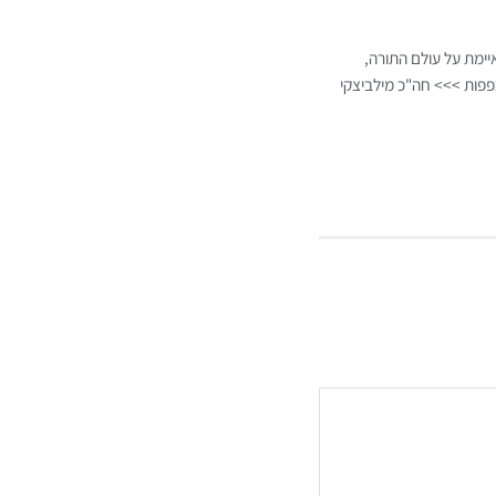
ימת על עולם התורה,
כפפות >>> חה"כ מילביצקי