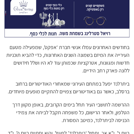
בחודשים האחרונים עמלו אנשי חברת ‘אפקט’, שמפעילה מטעם
העירייה את המיזם בשמונה השנים האחרונות, כדי להביא תוכניות
חדשות ומגוונות, אטרקציות שכמותן עוד לא היו ושלל חידושים
ללונה פארק רחב הידיים.
ביתרלנד יפעל במתחם העירוני שמאחורי האודיטוריום ברחוב
ברסלב, כאשר גם באודיטוריום צפויים להתקיים מופעים מיוחדים.
ההרשמה לתושבי העיר תחל בימים הקרובים, באופן מקוון דרך
הטלפון, ולאחר הרישום, כל משפחה תקבל לביתה את צמידי
הכניסה לביתרלנד, כמיטב המסורת.
ביום ב’, י”א אב, יתחיל ‘ביתרלנד’ לפעול, והוא יסתיים ביום ה’, י”ד