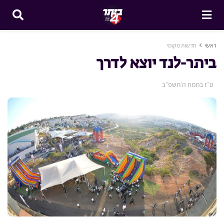
ראשי
חדשות מקומי
ביתר-לנד יוצא לדרך
ט״ז בתמוז ה׳תשפ״ב