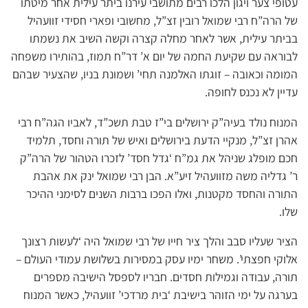
עטופי צער ויגון הלכו רבים מתושבי עירנו ביתר עילית אחר מיטתו
של הרה”ח רבי שמואל רובין זצ”ל, מחשובי ופארי חסידי זוועהיל
בביתר עילית, אשר לאחר מחלה קצרה וקשה השיב את נשמתו
לבוראה עם שקיעת החמה של יום א’ דר”ח תמוז, בהותירו משפחה
המומה וכאובה – זוגתו האלמנה תחי’ ושמונת בניו, שהצעיר שבהם
עדיין לא נכנס לחופה.
המנוח נולד בעיה”ק ירושלים בי”ז טבת תשכ”ד, לאביו הגה”ח רבי
אהרן זצ”ל, מנקיי הדעת בירושלים ואיש של תורה וחסד, תלמיד
חכם מופלג שניהל את גמ”ח ‘גדל חסד’ לזכרו הטהור של הרה”ק
ר’ גדליה משה מזוועהיל זיע”א. הבן רבי שמואל ינק את אהבת
התורה והחסד מקטנות, ואלו הפכו ברבות השנים לסימני ההיכר
שלו.
הציר שעליו סבב והלך ציר חייו של רבי שמואל היה ‘לעשות רצונך
אלוקי חפצתי’. משחר ימיו עסק במסירות בשלושת עמודי העולם –
תורה, עבודה וגמילות חסדים. חבריו לספסל הישיבה מספרים
בערגה על ימי הזוהר בישיבת ‘בית מרדכי’ זוועהיל, כאשר המנוח