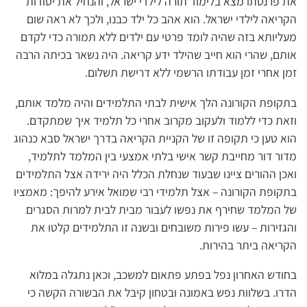
את פרנסתו מצא בלימוד תורה לילדי ישראל, והנחיל את יסודות
הקריאה לילדי ישראל. הוא אהב כל ילד כבנו, ולכך לא ראה שום
מעליותא בזה שהיה לומד פרטי עם ילדים ללא תמורה כדי לקדם
אותם, שהרי הוא חייב שהילד ידע קריאה. היה נשאר בכיתה הרבה
זמן אחרי זמן עבודתו הרשמי ללא דרישת תשלום.
בתקופת הקורונה הלך אישית לבתי התלמידים והיה מלמד אותם,
וזאת כדי ללמוד ולעקוב מקרוב אחרי כל תלמיד איך שמתקדם.
הוא טען כי תקופה זו של הקניית הקריאה בדרך ישראל סבא כנהוג
מדור דור מחייבת קשר אישי בלתי אמצעי בין המלמד לתלמיד,
ואכן ההורים ציינו שבעוד שנחלת הכלל היה ירידה אצל התלמידים
בתקופת הקורונה – אצל תלמידי רבי שמואל אירע להיפך: מאמציו
של המלמד שחירף את נפשו לעבור מבית לבית למרות הסגרים
והגזירות – עשו פירות משובחים ובשנה זו התלמידים קלטו את
הקריאה ביתר בהירות.
בחודש האחרון נפל בפתע פתאום למשכב, וכאן נתגלה במלוא
הדרו. בשלוות נפש באמונה ובטחון קיבל את הבשורה הקשה כי