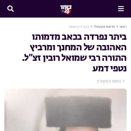
ראשי
חדשות אקטואלי
ברוך דיין האמת
ביתר נפרדה בכאב מדמותו
האהובה של המחנך ומרביץ
התורה רבי שמואל רובין זצ”ל.
נטפי דמע
ד׳ בתמוז ה׳תשפ״ב