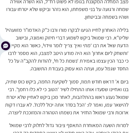
מצב המחלה המקוננת בגופו לא פשוט רח”ל, הוא השרה אווירה
שמחה ורגועה על בני משפחתו, הוא נזהר וביקש שלא יטרחו עבורו
ושהיו בשמחה ובביטחון.
בלילה האחרון לחייו הגיעו לבקרו מורו ורבו כ”ק האדמו”ר מזוועהיל
שליט”א. רבי שמואל ביקש לשמוע דברי חיזוק ואמונה, ובישוב
הדעת שאל את רבו ‘מתי ואיך צריך לומר ווידוי’, כאשר הוא מקיים
‘ותשחק ליום אחרון’ הוא היה מודע היטב למצבו, הוא מספר לרבו
כי כבר הכין עצמו באמירת ‘נשמת כל חי’, להודות להקב”ה על כל
החסד שגמל עמו, ועתה הוא עסוק בעבודת התשובה.
ביום א’ דראש חודש תמוז, סמוך לשקיעת החמה, ביקש כוס שתיה,
בנו ואחיינו שסעדו אותו התחילו לשיר ‘הטוב כי לא כלו רחמך’. רבי
שמואל נענע ראשו בהתלהבות, לאחר מכן ביקש לאחיין שלא יטרח
להישאר עמו, ואמר לו: ‘הכל בסדר אתה יכול ללכת’. לא עברו דקות
ארוכות ורבי שמואל החזיר את נשמתו הטהורה והמזוככת ליוצרה.
למרות השעה המאוחרת התאסף ציבור גדול לחלוק לרבי שמואל
את כבודו האחרון. עקב ראש חודש לא נישאו הספדים רק דברי