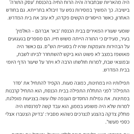
היה מהאריות שבחבורה והיה הרוח החיה בהכנסת ‘עסק התורה’
בישיבה. כך המשיך במסירות נפש עד זיבולא בתרייתא. גם בחודש
האחרון, כאשר הייסורים הקשים פקדהו, לא עזב את בית המדרש.
שומעי שעוריו המאירים בבית הכנסת ‘באר אברהם – האלמין’
בעיר, מעידים כי התורה הייתה משוש חייו. הם מספרים בגעגועים
על הבהירות והעמקות שהיו לו בסוגיית הש”ס. גם כאשר היה
מאושפז במצב לא פשוט הוא ביקש להשתחרר לביתו לשבת,
ובמוצאי שבת, למרות חולשתו הרבה לא ויתר על שיעור הדף היומי
בבית המדרש.
תפילותיו היו במתינות, כמונה מעות. הקפיד להתחיל את ‘סדר
התפילה’ לפני התחלת התפילה בבית הכנסת, הוא התחיל קרבנות
במתינות. את גמילות החסדים הענפה שלו עשה בצניעות מופלגת.
למרות שלא היה משופע בממון, הוא עבד קשה לפרנסתו היה
מחלק צדקה בהצנע לנצרכים כשהוא מסביר: ‘בדיוק הצטברו אצלי
כספי מעשר’.