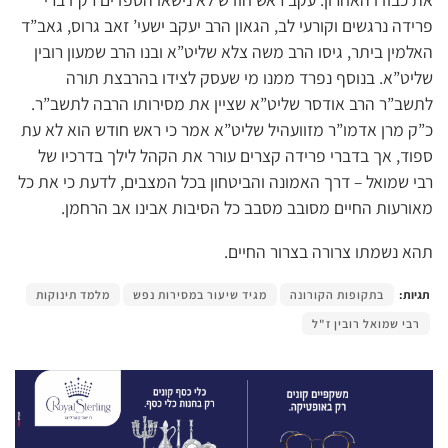
פרידה נרגשים וקורעי לב, הגאון הרב יעקב ישעי’ זאב גרוס, גאב”ד
האלמין ביתר, גיסו הרב משה צלא שליט”א ובנו הרב שמעון רובין
שליט”א. בנוסף נפרד ממנו מי שעסק לצידו בהרבצת תורה
לתשב”ר הרב אודסר שליט”א שציין את מסירותו הרבה לתשב”ר.
כ”ק מרן אדמו”ר מזוועהיל שליט”א אמר כי ראש חודש הוא לא עת
ספוד, אך בדברי פרידה קצרים עורר את הקהל לילך בדרכיו של
רבי שמואל – דרך האמונה והביטחון בכל המצבים, לדעת כי את כל
מאורעות החיים מסובב מסבב כל הסיבות אבינו אב הרחמן.
תהא נשמתו צרורה בצרור החיים.
תגיות:
בתקופות הקורונה
מגיד שיעור במסירות נפש
מלמד תינוקות
רבי שמואל רובין ז"ל