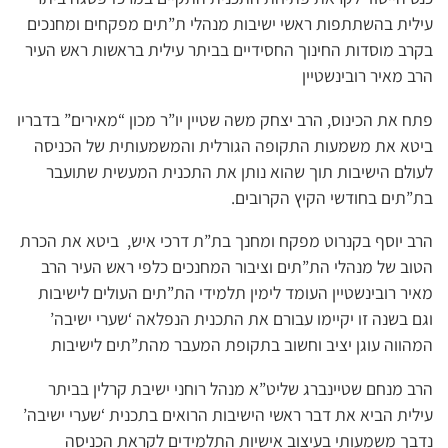
עילית בהשתתפות ראשי ישיבות מנהלי ת”תים מפקחים ומחנכים
בקרב מוסדות החינוך החסידיים בביתר עילית בראשות ראש העיר
הרב מאיר רובינשטיין
פתח את הכינוס, הרב יצחק משה שטיין יו”ר מכון “מאירים” בדבריו
ביטא את משמעות התקופה הגורלית והמשמעותית של הכניסה
לעולם הישיבות תוך שהוא נותן את התכנית המעשית שתועבר
בת”תים בחודשי הקיץ הקרובים.
הרב יוסף בקנרוט מפקח ומחנך בת”ת דרכי איש, ביטא את הכרת
הטוב של מנהלי הת”תים וציבור המחנכים כלפי ראש העיר הרב
מאיר רובינשטיין העומד לימין תלמידי הת”תים העולים לישיבות
וגם בשנה זו יקיימו עבורם את התכנית הנפלאה ‘שערי ישיבה’
המהווה עוגן יציב וחשוב בתקופת המעבר מהת”תים לישיבות
הרב מנחם שטיינברג שליט”א מנהל רוחני ישיבת קרלין בביתר
עילית הביא את דבר ראשי הישיבות הרואים בתכנית ‘שערי ישיבה’
נדבך משמעותי בעיצוב אישיות התלמידים לקראת הכניסה