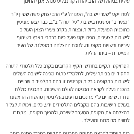
עילית בניהולו של הרב יהודה קורנבליט מנהל אגף החינוך
לפרוייקט “שערי ישיבה”, המנוהל ע”י הרב יצחק משה שטיין יו”ר
“מאירים” ומשגיח בישיבת “טל תורה” ב”ב, כבר יצאו מוניטין
כתוכנית הפועלת גדולות ונצורות בקרב צעירי הצאן העולים
לישיבות לצעירים, הפרוייקט פועל כיום ברחבי הארץ בשיתוף
עיריות ורשויות מקומיות. לנוכח ההצלחה המופלגת של העיר
המייסדת – ביתר עילית
הפרויקט יתקיים בחודשי הקיץ הקרובים בקרב כלל תלמודי התורה
החסידיים בביתר עילית, לתלמידי כתות מכינה לישיבה העולים
לישיבות בתקופה גורלית וקריטית זו בהם התלמידים שרויים
בהכנה נעלה לקראת הכניסה לעולם הישיבות. התכנית כוללת
סדרת שיעורים ע”י מחנכים נודעים בעלי ניסיון מהשורה הראשונה
בעולם הישיבות בהם מקבלים התלמידים ידע, כלים, ויכולות לצלוח
בהצלחה את תקופת המעבר לישיבה, ולהפוך תקופת- מתח זו
לחוויה מרוממת ומועילה.
כנס הייסוד לקראת פתיחת התכנית התקיים במרכז פסגה ביתר