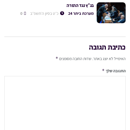
בג”ץ נגד התורה
מערכת ביתר 24
כ״ט בסיון ה׳תשפ״ב
0
כתיבת תגובה
*
האימייל לא יוצג באתר.
שדות החובה מסומנים
*
התגובה שלך