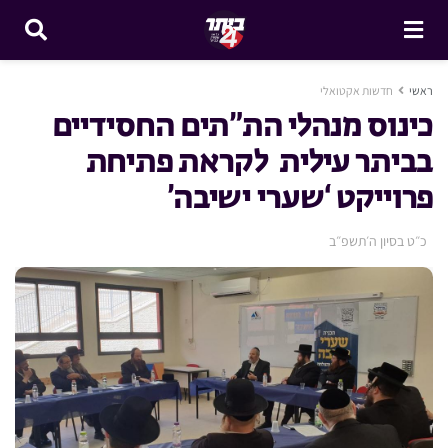
ראשי
חדשות אקטואלי
כינוס מנהלי הת”תים החסידיים
בביתר עילית לקראת פתיחת
פרוייקט ‘שערי ישיבה’
כ״ט בסיון ה׳תשפ״ב