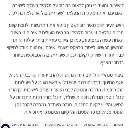
לישיבות והעיד כי ניתן לראות בבירור על תלמיד העולה לישיבה
האם עבר את המסגרת הנפלאה ‘שערי ישיבה’ או שלא זכה לכך.
ראש העיר הרב מאיר רובינשטיין ביטא את התרגשותו לנוכח קיום
תכנית נפלאה זו עבור תלמידי התתים העולים לישיבות זו השנה
האחת עשרה ברציפות, כמו כן ציין כי עיריית ביתר עילית הייתה
הנחשון הראשון לייסוד פרויקט “שערי ישיבה”, ומהווה מודל לחיקוי
עבור יתר הרשויות, לקיום תכנית שערי ישיבה המבוקשת ביותר
ברחבי הארץ.
ציבור מנהלי הת”תים הודה נרגשות להרב יהודה קורנבליט מנהל
אגף החינוך, הרב יהודה דייטש רל”ש ראש העיר. על פעילותם
הרבה במתן הדרכה והכוונה לבני הנוער העולים לישיבות. כן הודו
לגב’ גוטמן מנהלת תכניות שח”ר, והגב’ בורד רכזת התכניות על
הסיוע והליווי לקיום התכנית. תודה מיוחדת נמסרה להרב נתן
הופמן מנהל מרכז הפסגה על קיום הכינוס כראוי וכיאות
תגיות:
הרב יוסף בנקרוט
הרב יצחק משה שטיין
הרב מנחם שטיינברג