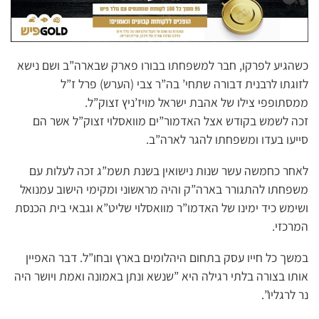
כשהגיע לפרקו, חבר למשפחתו בבורו פארק שבארה”ב ושם נישא
לזוגתו לרבנית דבורה שתחי’ בה”ר צבי (הערש) פרל ז”ל
ממסתופפי צילו של אהבת ישראל מויז’ניץ זצוק”ל.
זכה לשמש בקודש אצל האדמור”ים מוואסלוי זצוק”ל אשר הם
סייעו בעדו ומשפחתו להגר לארה”ב.
לאחר כחמשה עשר שנות נישואין בשנת תשמ”ג זכה לעלות עם
משפחתו להתגורר בארה”ק והיה מראשוני ומקימי הישוב עמנואל
ושימש כיד ימינו של האדמו”ר מוואסלוי שליט”א וגבאי בית הכנסת
המרכזי.
במשך כל חייו עסק בתחום היהלומים בארץ ובחו”ל. דבר האפיין
אותו בצורה בלתי רגילה היא ”שנשא ונתן באמונה ואמת ויושר היה
נר לרגליו”.