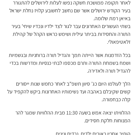
לאחר תקופה ממושכת חשקה נפשו לעלות לירושלים להתגורר
בעיר הקודש ירושלים אשר שם נחשב לחשובע קלויז נחלת ישראל
באיאן רמת שלומה.
בשתי העשורים האחרונים עבר לגור לצד ילדיו ונכדיו שיחי’ בעיר
התורה והחסידות בביתר עילית ושימש כראש הקהל של קהילת
זלאטיפאולי.
בכל הזדמנות אשר הייתה תמך והגדיל תורה ברוחניות ובגשמיות
ושמח בשמחת התורה ותרם מכספו לבתי כנסיות ומדרשות בכדי
להגדיל תורה ולאדירה.
הלך לעולמו היום כג’ סיוון תשפ”ב לאחר כחמש שנות ייסורים
קשים שקיבלם באהבה ועד נשימותיו האחרונות ביקש להקפיד על
קלה כבחמורה.
ההלוויתו יצאה אמש בשעה 11:30 מבית ההלוויות שמגר להר
המנוחות חלקת חסידים.
הותיר אחריו כאובים ילדים, נכדים ונינים.