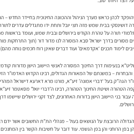
ל הצד היותר טוב.
הופקד לכהן כראש מערך הניהול וההכוונה החינוכית בחיידר החדש – הר
 דושינסקי בבית שמש מזה חצי יובל ותחת ידו מתגדלים עדרים לתורה 
תלמודי תורה על טהרת הקודש בירושלים ובבית שמש, ועומד בראשות מכ
ים מסורים בדרך ישראל סבא המסורה לנו מדור דור (תוך התרחקות מ
יבים לימוד תכנים ‘אקדמאים’ ועוד דברים שאינן רוח חכמים נוחה מהם).
ליט”א בנעימות דרך החינוך המסורה לאנשי היישוב הישן מדורות קודמים,
ת והבחרות – במשנתם של המאורות הגדולים, רבינו הקדוש האדמו”ר הזקן
ר הגה”ק בעל ‘דברי אמונה’ זיע”א, מורנו מרא דארעא דישראל המהרי”ץ
 הטהורה ושיטת החינוך הטהורה, רבינו ה’דברי יואל’ מסאטמר זיע”א,
בור בני היישוב הישן בדורות האחרונים, לצד זקני ירושלים שיישמו דר
ושלים.
 הגדולה הרובצת על הנושאים בעול – מנהלי הת”ת החשובים אשר ידם ר
 בפן הרוחני והן בפן הגשמי. עוד דובר על חשיבות הקשר בין המחנכים לב