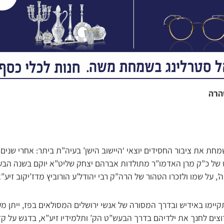
טהרה
ת את ציבור החסידים יוצאי ‘היישוב הישן’ בעיה”ת ביתר: אחרי שנים
של כ”ק מרן האדמו”ר מתולדות אברהם יצחק שליט”א יוקם בשנה הבע
דה’, על שמו ולזכרו הטהור של הרה”ק רבי יהודל’ע הורוביץ מדז’יקוב זיע”א
תקיימו באידיש ובדרך המסורה של אנשי ירושלים המסולאים בפז, ייתן 
רוצים לחנך את ילדיהם בדרך הבעש”ט הק’ ותלמידיו זיע”א, בדגש על ק