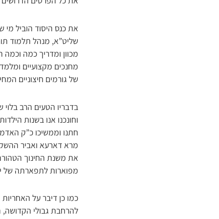
את כל הפרטים הדרושים ע
את כנס היסוד הוביל מי ש
שליט”א, מנהל תלמוד תורה
מכוון ומדריך כמה וכמה 
מחנכים מקצועיים ומלמד
של גורמים חיצוניים המחי
בדבריו הטעים הרב בלוי ש
וחונכנו אנו בשנות הילדו
חתנו וממשיכו כ”ק האדמו”
מרא דארעא ואביר ההשקפה
את משנת החינוך הטהורה ע
מפוארות לתפארתה של יר
כמו כן דיבר על האחריות
להרחבת גבולי הקדושה, הן