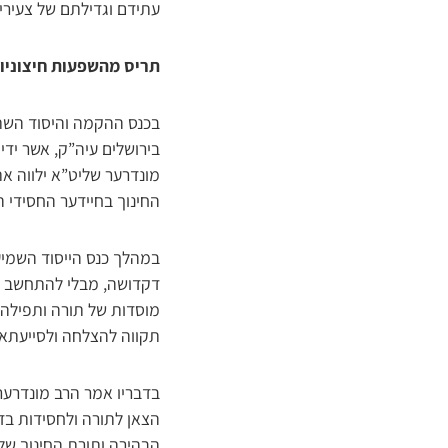
עתידם וגדילתם של צעירי 
תריס מהשפעות חיצוניו
בכנס ההקמה והיסוד השתת
בירושלים עיה”ק, אשר ידי
מונדרער שליט”א ילווה א
החינוך בחיידער החסידי 
במהלך כנס הייסוד השמיע
דקדושה, מבלי להתחשב בק
מוסדות של תורה ותפילה ב
תקווה להצלחה ולסייעתא 
בדבריו אמר הרב מונדרער:
הצאן לתורה ולחסידות בדר
הבהירה ותורת החינוך של