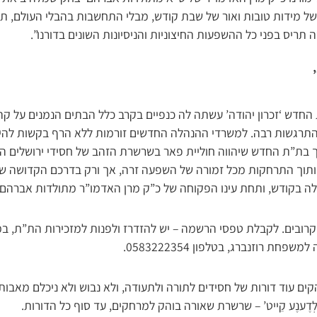
של מידות טובות ואור של שבת קודש, מבלי התחשבות בהבלי העולם, ת
תריס בפני כל ההשפעות החיצוניות והניסיונות השונים בדורנו”.
’
דש ‘זכרון יהודה’ עשתה לה כנפיים בקרב כלל הבתים הנמנים על קהי
התרגשות רבה. למשרדי ההנהלה החדשים זורמות ללא הרף בקשות להי
נך בת”ת החדש שיהווה חוליית פאר בשרשרת הזהב של חסידי ירושלים ה
תוך התרחקות מכל זמורה של השפעה זרה, אך ורק בדרכם הקדושה של
לה בקודש, ותחת עינו הפקוחה של כ”ק מרן האדמו”ר מתולדות אברהם 
רובים. לקבלת טפסי הרשמה – יש להזדרז ולפנות למזכירות הת”ת, ב
קים עוד דורות של חסידים לתורה ולתעודה, ולא נבוש ולא ניכלם מאבותי
אלְדֶענֶע קֵייט’ – שרשרת שאורה בוהק למרחקים, עד סוף כל הדורות.