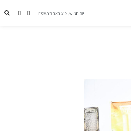
יום חמישי, כ״ג באב ה׳תשפ״ו