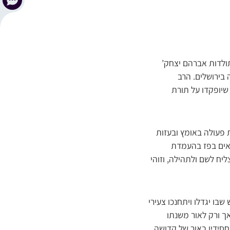
ולדות אברהם יצחק’
 בירושלים. הרב
שיופקדו על תורת
 פעולה באומץ ובעזות
לאים בפז בהעמדת
יח לשם ולתהילה, וזוהי
ו יגדלו ויתחנכו צעירי
אך ורק לאור משנתו
סידיו באור של קדושה,