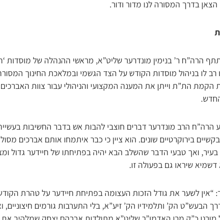
הצאן בדרך המסורה לנו מדור ודור.
ת
ף הרה”ח ר’ בנימין מונדרער שליט”א, מראשי ההנהלה של מוסדות ‘ת
ו רב לו בניהול מוסדות הקודש על הצד הגשמי ובמלאכת החינוך המסורה
ת הקמת הת”ת וייתן את המענה המקצועי והניהולי עבור צוות האברכים 
החדש.
 הרה”ח הרב מונדרער דברים חוצבי להבות אש בדבר החשיבות בעשיית
שיים בירוקרטיים שונים. הוא ציין כי כבר איתמחו אותם אברכים מסו
עיר, ואך טבעי הדבר שהשלב הבא יהיה בפתיחתו של חיידער גדול ומצל
דשמיא שיראו גם בפעולה זו.
 “אין לשער את גודל הזכות העצומה בפתיחת חיידער על טהרת הקודש שב
ך הבעש”ט הק’ ותלמידיו הק’ זיע”א, בלי התערבות גורמים חיצוניים, ו
 מורנו כ”ק מרן האדמו”ר שליט”א מתולדות אברהם יצחק שמלהיב את ח