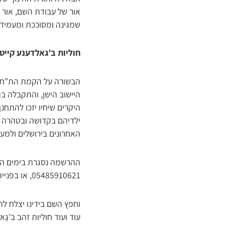
אור של עבודת השם, אור 
שמגינה ומסוככת ומעמידה 
חוליות ב’גאלדענע קייט
הבשורה על הקמת הת”ת הח
היישוב הישן, והתקבלה ב
היקרים שיחיו יזכו להתח
ילדיהם בקדושה ובטהרה ו
האחרונים בירושלים ולמע
ההרשמה נסגרת בימים הק
05485910621, או בפנייה למשפחת רוזנברג, בטלפון 0583222354.
וחפץ השם בידינו יצלח לה
עוד ועוד חוליות זהב ב’גָ