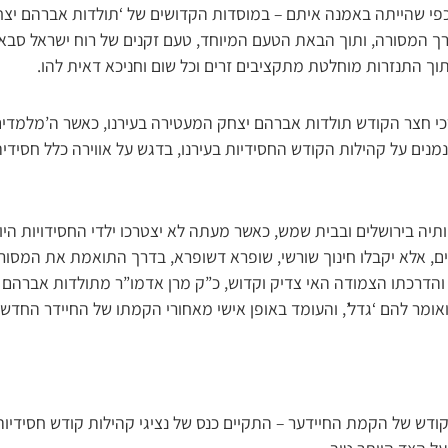
כפי שהייתה באמנה איתם – במוסדות הקדושים של ‘תולדות אברהם יצחק
דרך המסורה, ותוך הבאת הטעם המיוחד, טעם זקנים של רוח ישראל סב
 תוך התנזרות מוחלטת מתקציבים זרים וכל שום וחניכא דאית להו.
כי חצר הקודש תולדות אברהם יצחק המעטירה בעירנו, כאשר ה’מלמדים’ 
נים על קהילות הקודש החסידיות בעירנו, בדגש על אווירה כלל חסידית 
יה בירושלים ובבית שמש, כאשר מעתה לא יצטרכו ילדי החסידויות היו
ים, אלא יקבלו חינוך שורשי, שופרא דשופרא, בדרך התואמת את המסו
והדרכתו הצמודה האי צדיק וקדוש, כ”ק מרן אדמו”ר מתולדות אברהם 
אומר להם ‘גדל’, והעומד באופן אישי מאחורי הקמתו של החיידר החדש.
ש של הקמת החיידער – התקיים כנס של נציגי קהילות קודש חסידיות,