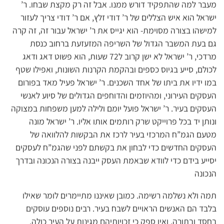
מעבר למה שהתפקיד דורש ממנו. אבל זה רק מקצת שבחו. ר’
ישראל הוא איש הצללים של ר’ דודי זלץ, אם ר’ דודי צריך לעזור
למישהו בצורה מסוימת- הוא יגייס את ר’ ישראל עבור זה, זה קרה
גם בעת המשבר הגדול של השריפה המזעזעת ברחוב כנסת
מרדכי, ר’ ישראל לא ישן קרוב ל72 שעות, הוא פשוט דאג ודאג
לכולם, סייע בגיוס כספים ובהקמת הקרנות השונות, ואפילו שטף
במו ידיו את ביתו של אחד השכנים. ר’ ישראל פעיל מאד בפורום
העסקים העירוני, ומהיוזמים והדוחפים הגדולים של סיוע לאנשי
העסקים בעיר. ר’ ישראל פועל יומם ולילה למען משפחות במצוקה
ונותן יד בכל פרוייקט שרק רותמים אותו אליו. ר’ ישראל מונה
מטעם הגמ”ח המרכזי בעיר לרכז את הבקשות להלוואה של
העסקים החדשים כדי לבחון את בקשתם לפני שהגמ”ח לעסקים
יסייע בידם כדי לוודא שבאמת העסק ייבנה בצורה הנכונה ובדרך
הנכונה
תמה ולא נשלמה רשימה. כמובן שאיננו מתיימרים לומר שאילו
בלבד הם האנשים הראויים לשבח בעיר. רבים נוספים עוסקים
בחסד ובתורה, ואין ספק כי זכויותיהם מגינות על העיר כולה.