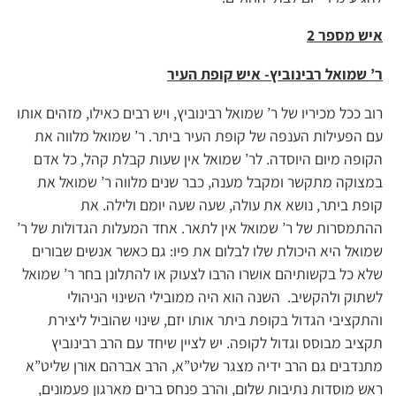
איש מספר 2
ר’ שמואל רבינוביץ- איש קופת העיר
רוב ככל מכיריו של ר’ שמואל רבינוביץ, ויש רבים כאילו, מזהים אותו
עם הפעילות הענפה של קופת העיר ביתר. ר’ שמואל מלווה את
הקופה מיום היוסדה. לר’ שמואל אין שעות קבלת קהל, כל אדם
במצוקה מתקשר ומקבל מענה, כבר שנים מלווה ר’ שמואל את
קופת ביתר, נושא את עולה, שעה שעה יומם ולילה. את
ההתמסרות של ר’ שמואל אין לתאר. אחד המעלות הגדולות של ר’
שמואל היא היכולת שלו לבלום את פיו: גם כאשר אנשים שבורים
שלא כל בקשותיהם אושרו הרבו לצעוק או להתלונן בחר ר’ שמואל
לשתוק ולהקשיב. השנה הוא היה ממובילי השינוי הניהולי
והתקציבי הגדול בקופת ביתר אותו יזם, שינוי שהוביל ליצירת
תקציב מבוסס וגדול לקופה. יש לציין שיחד עם הרב רבינוביץ
מתנדבים גם הרב ידיה מצגר שליט”א, הרב אברהם אורן שליט”א
ראש מוסדות נתיבות שלום, והרב פנחס ברים מארגון פעמונים,