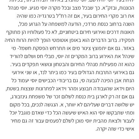
הכוננות, ובזק”א. כך שבכל מצב ובכל מקרה יוסי מגיע. יוסי מנהל
את רוב מקרי החירום בעיר, אם זה רח”ל בטרגדיה כמו שהיה
השנה ברחוב כנסת מרדכי, הודעה למשפחה על הגרוע מכל,
תאונות דרכים ואירועי חירום ביטחוניים, לא כל פעולותיו הן מתוקף
תפקידו. ברוב הדברים הוא באופן אוטומטי הופך להיות הרוח החיה
באזור. גם אם יתפוצץ צינור מים או תתרחש הפסקת חשמל- מי
שינהל את האירוע ברוב המקרים זה יוסי, מבלי חס ושלום להוריד
כהוא זה מפעילות מנהלי החירום והבטחון ונושאי תפקדים בעיר.
גם באירועי התרבות הגדולים בעיר כמו ביתר לנד, או שני אירועי
הנחת אבן הפינה לגבעה סי, גם בריבודי הכבישים יוסי יעמוד כל
היום וידאג שהעבודה תבוצע ומהר וידאג לפתרונות שצצות בשטח,
גם אם זה רק לארגן בית כנסת לשלום זכר של משפחת גינזבורג,
יש שלושה דברים שעליהם לא יוותר, א. הנגשה לנכים, בכל מקום
ומתי שתבקשו יוסי הוא האיש שיעשה הכל כדי שאדם מוגבל יוכל
לעבור ולצאת מהבית יוסי מוכן לשלם לפעמים עבור זה גם מחיר
אישי כדי שזה יקרה.