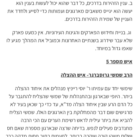
ב. ענין הזהירות בדרכים, כל דבר שהוא יכול לעשות בענין הוא
יעשה הוא יגייס משאבים מארגונים ועמותות כדי לסייע ולחדד את
העניין של שמירת הזהירות בדרכים.
וג. בניית וחידוש הפארקים והגינות העירוניות. אין כמעט פארק
שלא עבר שידרוג בשנתיים האחרונות וכמוביל את המהלך מגיע לו
שאפו גדול במיוחד.
איש מספר 5
הרב שמשי גרוסברגר- איש ההצלה
שימשי יחד עם עמיתו ר’ יוסי רייניץ מנהלים את איחוד ההצלה
ביתר. היופי שבארגון ובהתנהלות של שמשי שהצליח להתגבר על
כל הדם הרע שבין איחוד הצלה מד”א, עד כדי כך שכאן בעיר לא
מרגישים שום דבר מהמחלוקת בין הארגונים האלו. שמשי הצליח
להביא את ביתר עילית לראש רשימת הערים עם הכי הרבה
מתנדבים פעילים לנפש. בדיחה שרצה שבארגון מספרת שאם חס
ושלום משהו קורה שיקרה בביתר, לפעמים בתוך פחות מדקה כבר