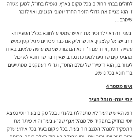
לחולים בבתי החולים בכל מקום בארץ, ואפילו בחו”ל, למען מטרה
זו הוא מגייס את גדולי הזמר החרדי וטובי הנגנים, ואוי לזמר
שיסרב…
בענין זה ראוי להזכיר את האיש שמסייע לחונא בכלל הפעילות-
הרב ישראל קלצקין. את שרוליק אנו כבר מכירים מגיל קטן כאיש
עשייה וחסד, ויחד עם ר’ חונא הם צוות שממש עושה פלאים. באחד
מהנימוקים שהגיעו למערכת נכתב שאין דבר שר חונא לא יכול
לעזור בו, הוא ה’פייר’ של עולם החסד, וגדולי העסקנים מסתייעים
בר’ חונא בכל נושא.
איש מספר 4
יוסי יונה- מנהל העיר
הוא האיש שהעיר לא מתנהלת בלעדיו. בכל מקום בעיר יוסי נמצא.
יוסי מחזיק בתפקיד של מנהל אגף שפ”ע בעיר והוא פיתח את
התפקיד למנהל המצב רוח בעיר. בכל מקום בעיר בכל אירוע שרק
יהיה בעיר יוסי יהיה שם. יוסי מתנדב באיחוד הצלה ביתר, בכיתת