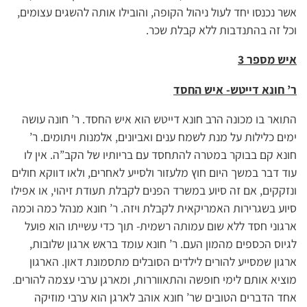
אשר נכנסו יחד לעול ניהול הקופה, והובילו אותה להשגים עצומים,
וכל זה בהתנדבות ללא קבלת שכר.
איש מספר 3
ר’ חונא דייטש- איש החסד
התואר בו מכונה הרב חונא דייטש הוא איש החסד. ר’ חונה עושה
ימים כלילות על מנת לשמח ענים ואביונים, אלמנות ויתומים. ר’
חונא קם בבוקר במטרה להתחסד עם בריותיו של הקב”ה. אין לו
עוד דבר במשך היום חוץ מלעזור ולסייע לאחרים, ולאו דווקא חולים
ונזקקים, אם זה סיוע במשרד הפנים לקבלת תעודת זיהוי, או אפילו
סיוע בשגרירות האמריקאית לקבלת ויזה. ר’ חונא מנהל כמה וכמה
ארגוני חסד ללא שום עמותה רשמית- תוך כדי עשייתו הוא פועל
לגיוס הכספים מהמון העם. ר’ חונא עומד בראש ארגון שלובות,
ארגון שמסייע להורים לילדים הסובלים מתסמונת דאון. הארגון
מוציא אותם לימי חופשה והתאווררות, ומארגן ערבי עצמה להורים.
אחד הדברים הטובים שר’ חונא אוהב לארגן הוא ערבי מוזיקה