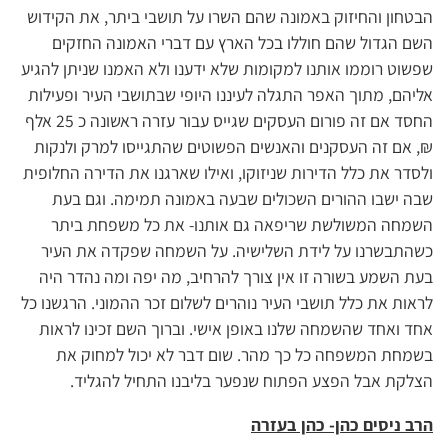
הבטחון והחיזוק באמונה שהם השרו על תושבי ביתר, את הקידוש
השם הגדול שהם חוללו בכל הארץ עם דברי האמונה החזקים
שפשוט רוממו אותנו למקומות שלא ידענו ולא האמנו שניתן להגיע
אליהם, מתוך האפר התגלה לעיננו היופי שבתושבי העיר ופעילות
החסד אם זה פורום העסקים שגייס עבור עזרה ראשונה כ 25 אלף
₪, אם זה העסקנים והאנשים הפשוטים שהתגייסו למרק ולנקות
ולסדר את כלל הדירות שניזוקו, ואילו שארגנו את הדירה החלופית
שבה ישבו ההורים השכולים שבעה באמונה תמימה. וגם בעת
השמחה המשולשת שריפאה גם אותנו- את כל משפחת ביתר
כשהתבשרנו על לידת השלישיה. על השמחה שפקדה את העיר
בעת השמע בשורה זו אין צורך להרחיב, מה יפה ומה נהדר היה
לראות את כלל תושבי העיר נוהרים לשלום זכר ההמוני. הרגשנו כל
אחד ואחד שהשמחה שלנו באופן אישי. וברוך השם זכינו לראות
בשמחת המשפחה כל כך מהר. שום דבר לא יכול למחוק את
הצלקת אבל הפצע הפתוח שנפער בליבנו התחיל להגליד.
הרב ניסים כהן- כהן בעזרה