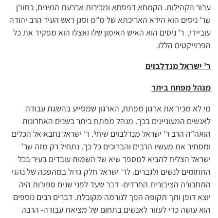
עבור הקהילות. הקמחא דפסחא ומכירות ארבעת המינים, כמובן
שר’ ניסים הוא הידא האריכתא של מ”מ וסגן ראש העיר הרב יהודה
עוביידי, ר’ ניסים הוא האיש האימון שלו ואצלו הוא מפקיד את כל
הפרוייקטים הללו.
ר’ ישראל מנדלבוים
מנהל מפתח ביתר
מי לא מכיר את ארגון מפתח, הארגון שמסייע בהשגת עבודה
לאנשים המעוניינים בכך. מנהל מפתח ביתר בשנים האחרונות
הואה”ה הרב ר’ ישראל מנדלבוים שיחי’. ר’ ישראל נחבא אל הכלים
ומסתיר את מעשיו הרבים והברוכים כל כך. נתחיל רק מזה שר’
ישראל הצליח להביא למספר שיא של השמות עובדים בעיר בכל
התחומים לנשים ולגברים. לר’ ישראל חלק גדול במהפכה של נהגי
התחבורה הציבורית החרדים- דבר שעד לפני שנים ספורות היה
יוצא דופן ותך תקופה הפך לנורמה מקובלת. דברים רבים נוספים
הוא עושה כדי לעזור לאנשים בתחום של מציאת עבודה- הרבה