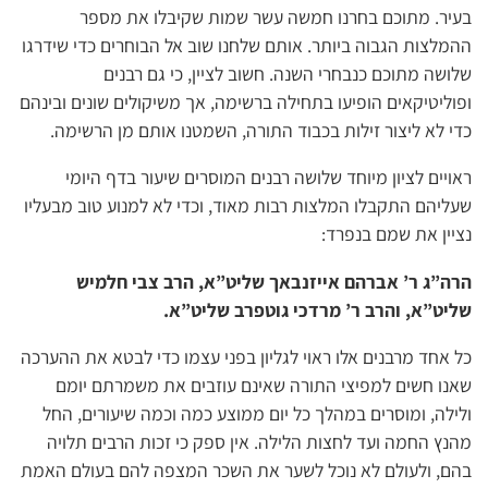
בעיר. מתוכם בחרנו חמשה עשר שמות שקיבלו את מספר
ההמלצות הגבוה ביותר. אותם שלחנו שוב אל הבוחרים כדי שידרגו
שלושה מתוכם כנבחרי השנה. חשוב לציין, כי גם רבנים
ופוליטיקאים הופיעו בתחילה ברשימה, אך משיקולים שונים ובינהם
כדי לא ליצור זילות בכבוד התורה, השמטנו אותם מן הרשימה.
ראויים לציון מיוחד שלושה רבנים המוסרים שיעור בדף היומי
שעליהם התקבלו המלצות רבות מאוד, וכדי לא למנוע טוב מבעליו
נציין את שמם בנפרד:
הרה”ג ר’ אברהם אייזנבאך שליט”א, הרב צבי חלמיש
שליט”א, והרב ר’ מרדכי גוטפרב שליט”א.
כל אחד מרבנים אלו ראוי לגליון בפני עצמו כדי לבטא את ההערכה
שאנו חשים למפיצי התורה שאינם עוזבים את משמרתם יומם
ולילה, ומוסרים במהלך כל יום ממוצע כמה וכמה שיעורים, החל
מהנץ החמה ועד לחצות הלילה. אין ספק כי זכות הרבים תלויה
בהם, ולעולם לא נוכל לשער את השכר המצפה להם בעולם האמת