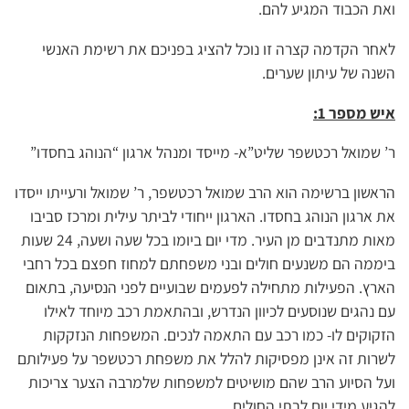
ואת הכבוד המגיע להם.
לאחר הקדמה קצרה זו נוכל להציג בפניכם את רשימת האנשי
השנה של עיתון שערים.
איש מספר 1:
ר’ שמואל רכטשפר שליט”א- מייסד ומנהל ארגון “הנוהג בחסדו”
הראשון ברשימה הוא הרב שמואל רכטשפר, ר’ שמואל ורעייתו ייסדו
את ארגון הנוהג בחסדו. הארגון ייחודי לביתר עילית ומרכז סביבו
מאות מתנדבים מן העיר. מדי יום ביומו בכל שעה ושעה, 24 שעות
ביממה הם משנעים חולים ובני משפחתם למחוז חפצם בכל רחבי
הארץ. הפעילות מתחילה לפעמים שבועיים לפני הנסיעה, בתאום
עם נהגים שנוסעים לכיוון הנדרש, ובהתאמת רכב מיוחד לאילו
הזקוקים לו- כמו רכב עם התאמה לנכים. המשפחות הנזקקות
לשרות זה אינן מפסיקות להלל את משפחת רכטשפר על פעילותם
ועל הסיוע הרב שהם מושיטים למשפחות שלמרבה הצער צריכות
להגיע מידי יום לבתי החולים.