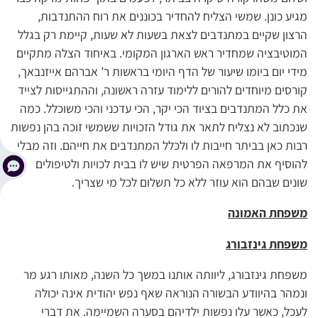
מגיע כונן. שמשי הצליח להחדיר בכוננים את רוח ההתנדבות,
הרצון שקיים במתנדבים לצאת בשעות לא שעות, קיימת רק בגלל
המוטיבציה שמחדיר ראש הארגון המקומי. באיחוד הצלה מתקיים
מידי יום ביומו שיעור של הדף היומי בראשות ר’ אברהם אייזנבאך,
קורסים מיוחדים להורים ללימוד עזרה ראשונה, וההתגייסות לצייד
את כלל המתנדבים בציוד הכי יקר, הכי עדכני והכי משוכלל. כמה
שנכתוב לא נצליח לתאר את גודל הזכויות ששמשי זוכה בהן נפשות
רבות כאן בביתר חייבות לו ולכלל המתנדבים את חייהם. וזה מבלי
להוסיף את המרפאה הפרטית שיש לו בבית לכויות ולטיפולים
שונים שבהם הוא עוזר ללא כל תשלום לכל מי שצריך.
משפחת האמונה
משפחת גינזבורג
משפחת גינזבורג, ליוותה אותנו במשך כל השנה, מאותו רגע מר
ונמהר בהיוודע הבשורה הנוראה שאף נפש יהודית אינה יכולה
לעכל, כאשר עלו נפשות ילדיהם בסערה השמיימה. את דברי