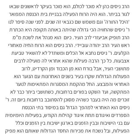
הרב ניסים כהן לא מוכר לכולם, הוא מוכר בעיקר לראשונים שבאו
לגור בביתר. הוא היה הרוח הפעילה בבניית בית הכנסת המפואר
‘היכל התורה’ וגם משמש שם כגבאי זה שנים. לפני שנה סיפר לנו
ר’ ניסים שהחוויה הכי גדולה שהיתה באותה תקופה היא הכתרת
הרב תופיק אביעזרי לרב העיר. כיום הוא מנהל את לשכת מ”מ
ראש העיר הרב יהודה עוביידי. הרב ניסים הוא הרוח החיה מאחורי
הקלעים. ר’ ניסים נחבא אל הכלים ומשתדל לא להשאיר טביעת
אצבעות. כל כך הרבה פעילות שהוא אחראי לה מועילה לרבים
מתושבי העיר, אבל בורח הוא מן הכבוד ומן הקרדיט, לרוב
הפעולות הגדולות שקרו בעיר בשנים האחרונות עם הנוער הוא
האחראי והמבצע. החל מהקמת המסגרות המתאימות לנוער
המתקשה, ועד השקט בפורים ברחובות, כשתושבי ביתר כבר לא
זוכרים מה היה בעבר כשהיה מסוכן להסתובב ברחובות ביום זה. ר’
ניסים הוא האחראי למהפך הגדול גם במיסוד בתי הכנסת
הספרדים ואיגודם תחת איגוד קהילות הקודש, בפעילות היומיומית
עם בני הישיבות ובבין הזמנים בארגון ישיבות בין הזמנים וכלל
הפעילות, ובל נשכח את מכירות החסד הגדולות שאותם הוא מפיק