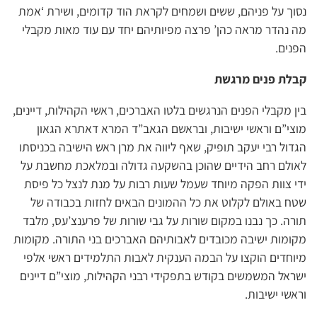
נסוך על פניהם, ששים ושמחים לקראת הוד קדומים, ושירת ‘אמת
מה נהדר מראה כהן’ פרצה מפיותיהם יחד עם עוד מאות מקבלי
הפנים.
קבלת פנים מרגשת
בין מקבלי הפנים הנרגשים בלטו האברכים, ראשי הקהילות, דיינים,
מוצי”ם וראשי ישיבות, ובראשם הגאב”ד המרא דאתרא הגאון
הגדול רבי יעקב תופיק, שאף ליווה את מרן ראש הישיבה בכניסתו
לאולם רחב הידיים שהוכן בהשקעה גדולה ובמלאכת מחשבת על
ידי צוות הפקה מיוחד שעמל שעות רבות על מנת לנצל כל פיסת
שטח באולם לקלוט את כל ההמונים הבאים לחזות בכבודה של
תורה. כך נבנו במקום שורות על גבי שורות של פרענצ’עס, מלבד
מקומות ישיבה מכובדים לאבותיהם האברכים בני התורה. מקומות
מיוחדים הוקצו על הבמה הענקית לאבות התלמידים ראשי אלפי
ישראל המשמשים בקודש בתפקידי רבני הקהילות, מוצי”ם דיינים
וראשי ישיבות.