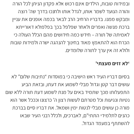
ובמידות טובות, הילדים אינם רכוש אלא פקדון הניתן לכל הורה
והורה הנועד לשמר אותו, לגדל אותו ולחנכו בדרך שה’ רוצה
ומבקש ממנו. בדבריו הרחיב הרב לבאר בכמה אופנים את עניין
ברכת מנשה ואפרים ולאחר שפלפל בכך בפלפולא דאורייתא
לאמיתה של תורה – חידש כמה חידושים מהם הכלל העולה כי
הכרח הוא להתאמץ מאוד בחינוך להנהגה ישרה ולמידות טובות
ולולא זה אין ערך לתורה שלומדים.
‘לא זזים מעצתי’
בסיום דבריו העיד ראש הישיבה כי במוסדות “נתיבות שלום” לא
עושים דבר קטן וגדול מבלי לשמוע את דעתו, ובזאת הביע
התפעלותו מכך שתמיד באים על מנת לשמוע דעת תורה ללא שום
נטיות ונגיעות וכל מטרתם לעשות רצון ה’ כרצונו וכככל אשר הוא
מורה כן עושים מבלי לנטות ימין ושמאל. את דבריו סיים בברכת
כהנים לתלמידי התתי”ם, לאברכים, ולכלל רבני העיר שבאו
להשתתף במעמד הגדול.