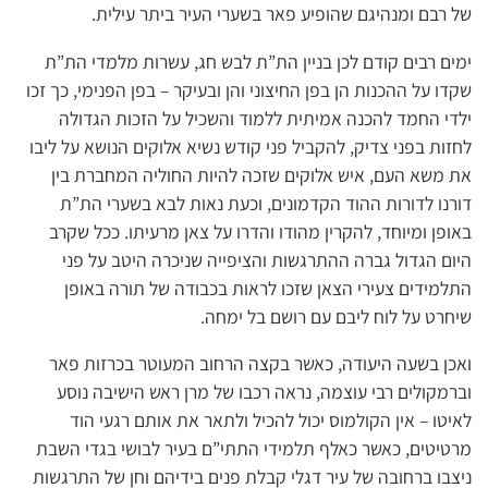
של רבם ומנהיגם שהופיע פאר בשערי העיר ביתר עילית.
ימים רבים קודם לכן בניין הת”ת לבש חג, עשרות מלמדי הת”ת
שקדו על ההכנות הן בפן החיצוני והן ובעיקר – בפן הפנימי, כך זכו
ילדי החמד להכנה אמיתית ללמוד והשכיל על הזכות הגדולה
לחזות בפני צדיק, להקביל פני קודש נשיא אלוקים הנושא על ליבו
את משא העם, איש אלוקים שזכה להיות החוליה המחברת בין
דורנו לדורות ההוד הקדמונים, וכעת נאות לבא בשערי הת”ת
באופן ומיוחד, להקרין מהודו והדרו על צאן מרעיתו. ככל שקרב
היום הגדול גברה ההתרגשות והציפייה שניכרה היטב על פני
התלמידים צעירי הצאן שזכו לראות בכבודה של תורה באופן
שיחרט על לוח ליבם עם רושם בל ימחה.
ואכן בשעה היעודה, כאשר בקצה הרחוב המעוטר בכרזות פאר
וברמקולים רבי עוצמה, נראה רכבו של מרן ראש הישיבה נוסע
לאיטו – אין הקולמוס יכול להכיל ולתאר את אותם רגעי הוד
מרטיטים, כאשר כאלף תלמידי התתי”ם בעיר לבושי בגדי השבת
ניצבו ברחובה של עיר דגלי קבלת פנים בידיהם וחן של התרגשות