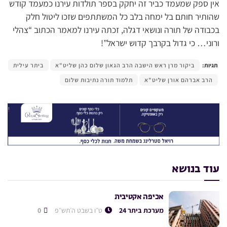
אין ספק שמעמד כביר זה יחקק בספר תולדות עירנו כמעמד קודש
שהותיר חותם בל ימחה בלב כל המשתתפים שזכו ליטול חלק
בכבודה של תורה ונושאי דגלה, זכתה עירנו למאמר הכתוב “צהלי
ורוני… כי גדול בקרבך קדוש ישראל”!
תגיות:
ביקור מרן ראש הישבה הרב הגאון שלום כהן שליט"א
ביתר עילית
הרב אברהם אורן שליט"א
תלמוד תורה נתיבות שלום
עוד בנושא
אכיפה אקטיבית
מערכת ביתר 24
ט״ו בשבט ה׳תש״פ
0