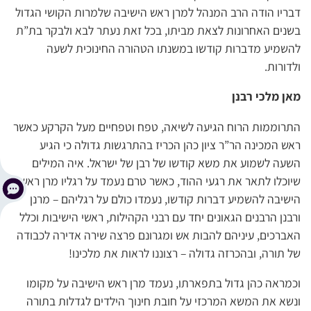
דבריו הודה הרב המנהל למרן ראש הישיבה שלמרות הקושי הגדול
בשנים האחרונות לצאת מביתו, בכל זאת נעתר לבא ולבקר בת”ת
להשמיע מדברות קודשו במשנתו הטהורה החינוכית לשעה
ולדורות.
מאן מלכי רבנן
התרוממות הרוח הגיעה לשיאה, טפח וטפחיים מעל הקרקע כאשר
ראש המכינה הר”ר ציון כהן הכריז בהתרגשות גדולה כי הגיע
השעה לשמוע את משא קודשו של רבן של ישראל. איה המילים
שיוכלו לתאר את רגעי ההוד, כאשר טרם נעמד על רגליו מרן ראש
הישיבה להשמיע דברות קודשו, נעמדו כולם על רגליהם – מרנן
ורבנן הרבנים הגאונים יחד עם רבני הקהילות, ראשי הישיבות וכלל
האברכים, עיניהם להבות אש ומגרונם פרצה שירה אדירה לכבודה
של תורה, ובהכרזה גדולה – רצוננו לראות את מלכינו!
וכמראה כהן גדול בתפארתו, נעמד מרן ראש הישיבה על מקומו
ונשא את המשא המרכזי על חובת חינוך הילדים לגדלות בתורה