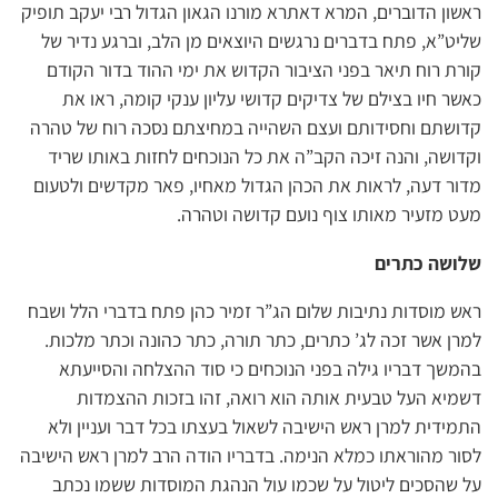
ראשון הדוברים, המרא דאתרא מורנו הגאון הגדול רבי יעקב תופיק
שליט”א, פתח בדברים נרגשים היוצאים מן הלב, וברגע נדיר של
קורת רוח תיאר בפני הציבור הקדוש את ימי ההוד בדור הקודם
כאשר חיו בצילם של צדיקים קדושי עליון ענקי קומה, ראו את
קדושתם וחסידותם ועצם השהייה במחיצתם נסכה רוח של טהרה
וקדושה, והנה זיכה הקב”ה את כל הנוכחים לחזות באותו שריד
מדור דעה, לראות את הכהן הגדול מאחיו, פאר מקדשים ולטעום
מעט מזעיר מאותו צוף נועם קדושה וטהרה.
שלושה כתרים
ראש מוסדות נתיבות שלום הג”ר זמיר כהן פתח בדברי הלל ושבח
למרן אשר זכה לג’ כתרים, כתר תורה, כתר כהונה וכתר מלכות.
בהמשך דבריו גילה בפני הנוכחים כי סוד ההצלחה והסייעתא
דשמיא העל טבעית אותה הוא רואה, זהו בזכות ההצמדות
התמידית למרן ראש הישיבה לשאול בעצתו בכל דבר ועניין ולא
לסור מהוראתו כמלא הנימה. בדבריו הודה הרב למרן ראש הישיבה
על שהסכים ליטול על שכמו עול הנהגת המוסדות ששמו נכתב