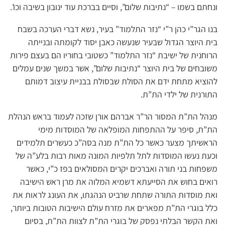
ונחתם בשמו – “נתיבות שלום”, וסיים בברכת עוד ינובון בשיבה וכו’.
בנו הגר”י כהן ר”י “נזר התלמוד” בעיר, נשא דברי הערכה בשבח
בית היוצר הגדול שבעיר שנעשה כאבן יסוד לקומתה ובנייתה
הרוחנית של ישיבת “נזר התלמוד” כשטובי בחוריו הם בעצם פירות
משובחים של בית היוצר “נתיבות שלום”, אשר במשך שנים עמלים
להוציא מתחת ידם את הסולת שבסולת בבניית עיצוב דמותם
התורנית של ילדי הת”ת.
מנהל הת”ת המסור הר”ר אברהם אורן שזכה לעמוד בראש הנהלת
הת”ת, סיפר על ההתפחות המופלאה של המוסדות מימי
הראשיתך מצער כאשר כל הת”ת מנה בסה”כ כעשרים תלמידים
וכעת נעשו המוסדות לתל תלפיות המונה מאות רבות בלע”ה של
משפחות בני תורה ואברכים יקרים המסולאים בפז כ”י, כאשר
רואים בחוש את הסייעתא דשמיא המלוה את מרן ראש הישיבה
ואת מוסדות התורה שתחת שרביט הנהגתו, את העונג לראות את
כלל בוגרי הת”ת מפארים את מזרח עולם הישיבות הטובות ביותר,
ואת הקשר הבלתי נפסק של בוגרי הת”ת לצוות הת”ת, בסיום