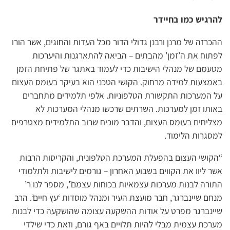
להרגיש כמו בחיידר
ההכרזה של מרנן ורבנן גדולי הדור מכל העדות והחוגים, אשר הורו
לפתוח את ה’זמן’ מהבתים – הביאה להתארגנות והיערכות
מטעמם של מנהלי הישיבות כדי לעמוד באתגר של פתיחת הזמן
באמצעות למידה מרחוק. הקושי הטכני הוא בעיקר בעומס העצום
על המערכות התקשורת הטלפוניות. אלפי תלמידים מתחברים
באותו זמן למערכות. השרתים שרכשו מנהלי המערכות לא
מצליחים בעומס העצום, והדבר מוכיח שרוב התלמידים מצטרפים
למסגרות הלימוד.
“הקושי העצום בהפעלת המערכת הטלפונית, והקריסות הרבות
אשר ליוו את הקווים בשבוע האחרון – גורמים לישיבות ולתלמודי
התורה לבנות מערכות עצמאיות בכוחות עצמם”, מספר לנו ר’
מנחם שיינברגר, חבר מועצת העיר ומנהל מוסדות ‘עץ חיים’. הרב
שיינברגר מפרט על אודות ההשקעה עצומה שהושקעה כדי לבנות
מערכת עצמית מבלי להיות תלויים באף גורם, וזאת כדי שילדי