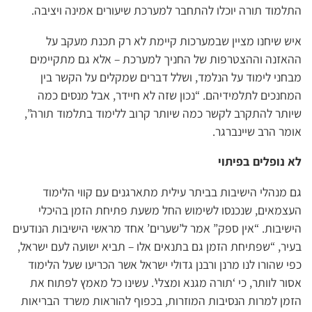
התלמוד תורה יוכלו להתחבר למערכת שיעורים אמינה ויציבה.
איש שיחנו מציין שבמערכות קיימת לא רק תכנת מעקב על
ההאזנה וההצטרפות של החניך למערכת – אלא גם מתקיימים
מבחני לימוד על הנלמד, ושלל דברים שמקלים על הקשר בין
המחנכים לתלמידיהם. “נכון שזה לא חיידר, אבל מנסים כמה
שיותר להתקרב לקשר כמה שיותר קרוב ללימוד בתלמוד תורה”,
אומר הרב שיינברגר.
לא נופלים בפיתוי
גם מנהלי הישיבות בביתר עילית מתארגנים עם קווי הלימוד
העצמאים, שנכנסו לשימוש החל משעת פתיחת הזמן בהיכלי
הישיבות. “אין ספק” אמר ל’שערים’ אחד מראשי הישיבות הנודעים
בעיר, “שפתיחת הזמן גם בתנאים אלו – תביא ישועה לעם ישראל,
כפי שהורו לנו מרנן ורבנן גדולי ישראל אשר הכריעו שעל הלימוד
אסור לוותר, כי ‘תורה מגנא ומצלי’. עשינו כל מאמץ לפתוח את
הזמן למרות הנסיבות המוזרות, בכפוף להוראות משרד הבריאות