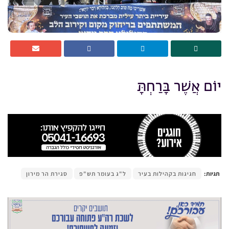
יוֹם אֲשֶׁר בָּרַחְתָּ
תגיות:
חגיגות בקהילות בעיר
ל"ג בעומר תש"פ
סגירת הר מירון