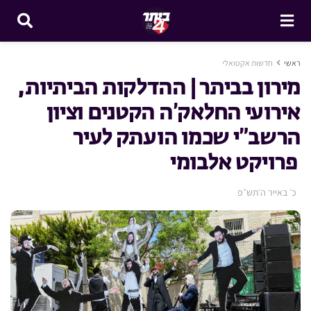
ראשי
חדשות אקטואלי
מירון בביתר | ההדלקות הביתיות,
אירועי החלאק’ה הקטנים וציון
הרשב”י שכמו הועתק לעיר
פרויקט אלבומי
כ׳ באייר ה׳תש״פ