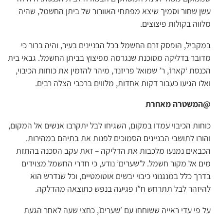
עשן שחור וסמיך שיצא מפתחי האוורור של ביתן החשמל, שהיה
מלווה בקולות פיצוצים.
במקביל, הופסק זרם החשמל בכל הבניינים בעיר, והיה ברור כי
מדובר בדליקה מסוכנת שנגרמה מפיצוץ בביתן החשמל. גבאי בית
הכנסת ‘קארו’, ר’ שמואל פריזנד, מיהר להזמין את כוחות הכיבוי,
ואלו הגיעו כעבור דקות אחדות, מלווים ברכבי הצלה רבים.
@המשטרה מאחרת
כוחות הכיבוי עמדו במקום, השגיחו לבל יתקרבו אנשים אל המקום,
והורו לתושבי הבניינים הסמוכים לפנות את בתיהם במהירות.
הכבאים נמנעו מלכבות את הדליקה – זאת עקב הסכנה בהתזת
מים אל מקור חשמל. ל’שערים’ נודע, כי חדרי החשמל מצוידים
בדרך כלל במנגנוני כיבוי יבשים אוטומטיים, וכל שנדרש הוא
להיזהר לבל תתרחש ח”ו פגיעה בנפש כתוצאה מהדלקה.
על פי עדי ראייה ששוחחו עם ‘שערים’, כחצי שעה לאחר הגעת