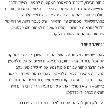
כוחות הכיבוי, ‘נזכרה’ המשטרה המקומית להגיע – כאשר הדבר
הראשון שעשתה ניידת המשטרה היא כריזה לעטות מסכות, אחרת
יחולקו קנסות. “המשטרה נראתה מבולבלת ולא שלטה
בהתרחשויות”, מספרים עדי הראייה, “ורק כעבור דקות אחדות של
בלבול והוראות סותרות – החלו השוטרים למתוח חוט פלסטיק
שיחסום את הגישה לאזור הדליקה.
@היתר מיוחד
לאחר שהושגה שליטה על האש, התעורר הצורך לדאוג לאספקת
החשמל עבור תושבי הרחוב, בהם אנשים חולים הנזקקים לחמצן
אשר הדבר מהווה עבורם פיקוח נפש אמיתי של ממש. עקב
ההערכה שהעבודה עשויה להימשך לאחר כניסת השבת – כאשר
כאמור מדובר בחשש פיקוח נפש ממשי עבור חולים המתגוררים
ברחוב – הוציא המרא דאתרא מורנו הגאון הגדול רבי חיים וייס
הוראה בכתב ידו כדלקמן:
“ערש”ק חזון. לכל הממונים הי”ו: היות שנתברר שיש ברחוב