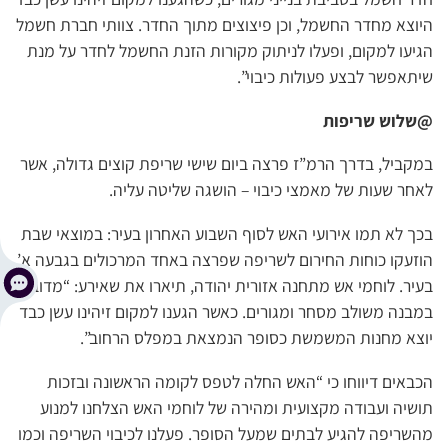
היוצא מחדר החשמל, וכן פיצוצים מתוך החדר. צוותי חברת חשמל
הגיעו למקום, ופעלו לניתוק מקורות הזנת החשמל לחדר על מנת
שיתאפשר לבצע פעולות כיבוי”.
@שלוש שריפות
במקביל, בדרך הרמ”ז פרצה ביום שישי שריפת קוצים גדולה, אשר
לאחר שעות של מאמצי כיבוי – הושגה שליטה עליה.
בכך לא תמו אירועי האש לסוף השבוע האחרון בעיר: במוצאי שבת
הוזעקו כוחות החירום לשריפה שפרצה באחד המרכולים בגבעה א’
בעיר. לוחמי אש מתחנה אזורית יהודה, תיארו את שאירע: “מדובר
במבנה משולב מסחר ומגורים. כאשר הגענו למקום זיהינו עשן כבד
יוצא מחנות המשמשת כסופר הנמצאת במפלס הרחוב”.
הכבאים דיווחו כי “האש החלה לטפס לקומה הראשונה ובזכות
תושיה ועבודה מקצועית ומהירה של לוחמי האש הצלחנו למנוע
מהשריפה להגיע לבתים שמעל הסופר. פעלנו לכיבוי השריפה וכמו