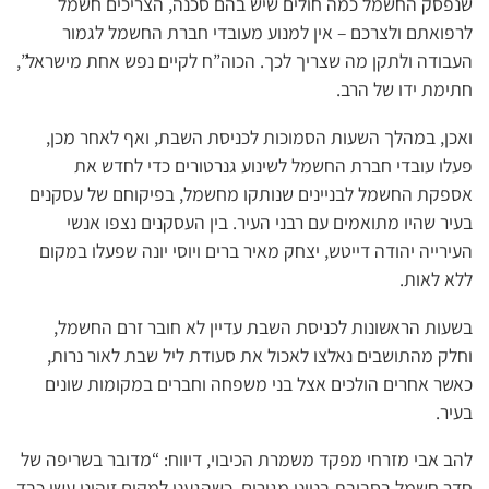
שנפסק החשמל כמה חולים שיש בהם סכנה, הצריכים חשמל
לרפואתם ולצרכם – אין למנוע מעובדי חברת החשמל לגמור
העבודה ולתקן מה שצריך לכך. הכוה”ח לקיים נפש אחת מישראל”,
חתימת ידו של הרב.
ואכן, במהלך השעות הסמוכות לכניסת השבת, ואף לאחר מכן,
פעלו עובדי חברת החשמל לשינוע גנרטורים כדי לחדש את
אספקת החשמל לבניינים שנותקו מחשמל, בפיקוחם של עסקנים
בעיר שהיו מתואמים עם רבני העיר. בין העסקנים נצפו אנשי
העירייה יהודה דייטש, יצחק מאיר ברים ויוסי יונה שפעלו במקום
ללא לאות.
בשעות הראשונות לכניסת השבת עדיין לא חובר זרם החשמל,
וחלק מהתושבים נאלצו לאכול את סעודת ליל שבת לאור נרות,
כאשר אחרים הולכים אצל בני משפחה וחברים במקומות שונים
בעיר.
להב אבי מזרחי מפקד משמרת הכיבוי, דיווח: “מדובר בשריפה של
חדר חשמל בסביבת בנייני מגורים, כשהגענו למקום זיהינו עשן כבד