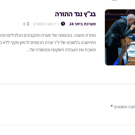
בג”ץ נגד התורה
מערכת ביתר 24
כ״ז באב ה׳תש״פ
0
כותרת משנה: בעיצומה של סערת התקציבים הכלכליים המאי
התיישבנו בלשכתו של יו"ר ועדת הכספים לראיון מקיף ללא 
משבח את העבודה השקטה והמסורה של...
*
ובה מסומנים