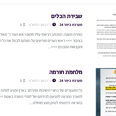
שבירת הכלים
מערכת ביתר 24
כ״ז באב ה׳תש״פ
0
כותרת משנה: המכתב הרשמי עליו חתום ראש העיר ר' מאיר ר
בציבור >>> ראשי הערים מודיעים על כוונתם לבטל את כל ה
והקצאות המבנים >>>...
מלחמת חורמה
מערכת ביתר 24
כ״ז באב ה׳תש״פ
0
גל המעצרים של בחורי הישיבות מתרחב בארץ ומגיע לפתח ע
למערך התרעה למניעת לכידתם של לומדי התורה בשטח >>>
בהוראה דרמטית לנתק מגע מוחלט:...