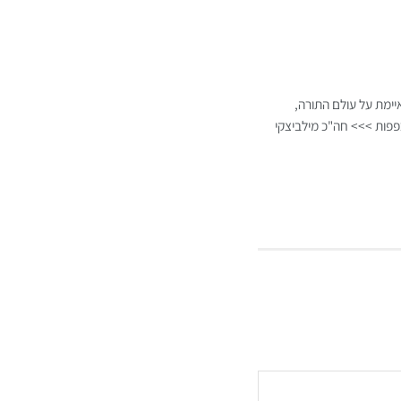
ימת על עולם התורה,
כפפות >>> חה"כ מילביצקי