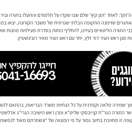
’זמן’: לאחר ‘זמן קיץ’ שלם שבו שקדו על תלמודם והתעלו בתורה וביר
אתגרים שזימנה התקופה הבלתי שגרתית של משבר הקורונה, יצאו במ
ני התורה הליטאיים בעירנו, להחליף כוחות בסדרת פעילויות מהנות ש
סגן ראש העיר דוד זלץ, יחד עם ראש העיר מאיר רובינשטיין.
 תוך שמירה מלאה וקפדנית על כל הנחיות משרד הבריאות, בהתאם להורא
שר התורה הגר”ח קנייבסקי שליט”א ומרן ראש הישיבה הגרי”ג אדלשטיי
פה זו מחויבת בחיוב גמור על פי המצווה של “ונשמרתם מאוד לנפשותי