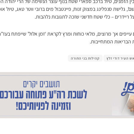
ין הזמנים, טיול ברכב ספארי שטח בנוף עוצר הנשימה של הרי יהודה ה
, גלישת סנפלינג במצוק זנוח, פיינטבול מים ברובי ווטר טאג, טיול אופ
 על ריידרים – כלי שטח חדשני שזכה לתגובות נלהבות.
 עייפים אך מרוצים, מלאי כוחות ומרץ לקראת ‘זמן אלול’ שייפתח בעז”
 הבריאות המתחייבות.
ש העיר דודי זלץ
קהילות בני התורה