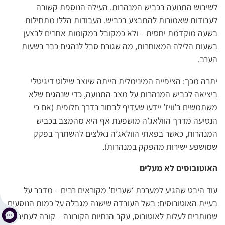
לשיבוש התנועה בכביש המנהרות. העילה הנוספת קשורה
לעבודות שאמורות להתבצע בכביש. העבודות הללו מתחילות
בשעה מוקדמת יחסית – ולא כמקובל במקומות אחרים לבצען
בשעות הלילה המאוחרות, מה שגורם סבל לנהגים כבר בשעות
הערב.
יתרה מכך: הציפייה המינימלית הייתה שיוצב שילוט דיגיטלי
ביציאה לכביש המנהרות על מצב התנועה, כדי שנהגים שלא
משתמשים ב’וויז’ יידעו שעדיף לבחור בדרך חלופית (אם כי
הנסיעה מדרך הוולאג’ה מושפעת אף היא מהמצב בכביש
המנהרות, כאשר בפאתי הוולאג’ה נאלצים להשתרך בפקק
שמושפע ישירות מהפקק במנהרות).
האוטובוסים לא מעלים
עוד היבט שהגיע למערכת ‘שערים’ מקוראים רבים – מדבר על
בעיית האוטובוסים: בשל העובדה שישנה מגבלה על כמות הנוסעים
שמותרים לעלות לאוטובוס, עקב הנחיות הקורונה – קורה לעתים