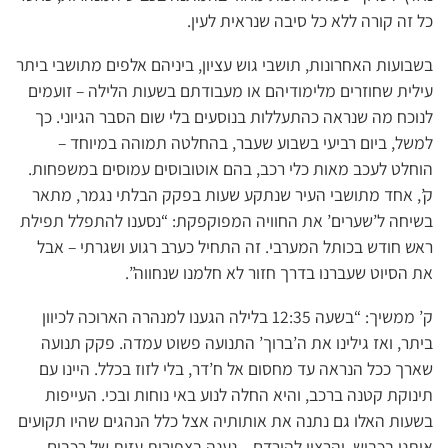
כל זה קורה ללא כל סיבה שנראית לעין.
בשבועות האחרונות, תושבי גוש עציון, ביניהם אלפים מתושבי ביתר
עילית שחוזרים מלימודיהם או מעבודתם בשעות הלילה – זועמים
לנוכח מה שנראה כהתעללות בנוסעים בלי שום הסבר הגיוני. כך
למשל, ביום רביעי בשבוע שעבר, בהחלטה תמוהה במיוחד –
הוחלט לעכב מאות כלי רכב, בהם אוטובוסים עמוסים במשפחות.
ק’, אחד מתושבי העיר שנתקע שעות בפקק הבלתי נגמר, מתאר
בשיחה ל’שערים’ את החוויה המפוקפקת: “נסענו להתפלל תפילת
ראש חודש בכותל המערבי. זה התחיל כערב רגוע ושגרתי – אבל
את הסיוט שעברנו בדרך חזור לא חלמנו שנחווה”.
ק’ ממשיך: “בשעה 12:35 בלילה הגענו למנהרה הארוכה לכיוון
ביתר, ואז גילינו את ה’ברוך’ התנועה פשוט עמדה. פקק תנועה
שארך ככל הנראה עד מחסום אל ח’דר, בלי לזוז בכלל. היינו עם
תינוקת קטנה ברכב, והיא החלה לנוע באי נוחות ובכי. העייפות
בשעות האלו גם נתנה את אותותיה אצל כלל הנהגים שהיו תקועים
איתנו בכביש, והרצון להירדם – נענה בצפירות עזות של רכבים