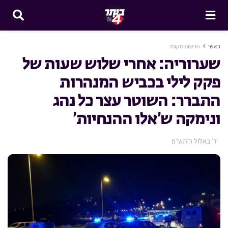
ראשי
חדשות מקומי
שערוריה: אחרי שלוש שעות של
פקק לילי בכביש המנהרות
התברר: השוטר עצר כל נהג
ונימקה ש’אלו ההנחיות’
ד׳ באלול ה׳תש״פ