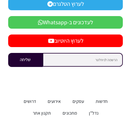
לערוץ הטלגרם
לעדכונים ב-Whatsapp
לערוץ היוטיוב
שליחה
חדשות
עסקים
אירועים
דרושים
נדל”ן
מתכונים
תקנון אתר