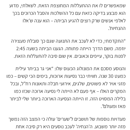
שמאפשרים לו את ההתעללות המחוצפת הזאת. לשאלתי, מדוע
הוא מבצע בדיקה כזאת עם כל ההשלכות והסבל הכרוכים בכך
לאלפי אנשים שרק רוצים להגיע הביתה – הוא ענה ש’אלו
ההנחיות’.
“התקדמתי, כדי לא לעכב את התנועה שגם כך סובלת מעצירה
יוזמה. משם הדרך הייתה פתוחה. הגענו הביתה בשעה 2:45
לפנות בוקר, עייפים וכאובים. אין שום סיבה להתעללות הזאת.
והנוסע מסכם את המונולוג הכעוס שלו: “אני גר בביתר עילית
כמעט 30 שנה. חוויתי כבר נסיעות ארוכות, בימים הכי קשים – כמו
מזגי אויר לא פשוטים, שלגים, אירועי חבלה ותאונות רח”ל, ובכל
המקרים האלו – אף פעם לא הייתה לי נסיעה ארוכה שכזו כמו
בלילה המסויט הזה. זו הייתה הנסיעה הארוכה ביותר שלי לביתר
מאז ומעולם”.
מעדויות נוספות של תושבים ל’שערים’ עולה כי המצב הזה נמשך
מזה יותר משבוע. ה’הנחיה’ לעכב נוסעים היא רק סיבה אחת