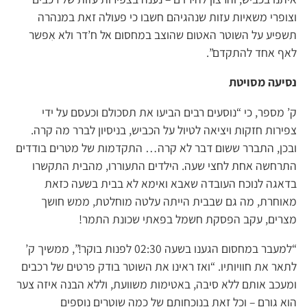
וצופרי משאיות עזות שנהגיהם חשבו כי פעולה זאת במנהרה
תשפיע על השוטר האטום שהוצב במחסום אל ח’דר ולא אִפשר
לאף אחד להתקדם”.
נסיעה מסויטת
ק’ מספר, כי “נוסעים רבים הביעו את תסכולם וכעסם על ידי
צפירות חזקות ויציאה לטיול על הכביש, בניסיון לברר מה קרה.
ובכן, התברר ששום דבר לא קרה… התקדמות של מטרים בודדים
התרחשה אחת לחצי שעה. הילדים התעוררו, מהבית התקשרו
בדאגה לנוכח העובדה שאבא ואימא לא בבית בשעה כזאת
מאוחרת, מה גם שבבית הייתה עלטה מוחלטת, ממש חושך
מצרים, עקב הפסקת חשמל בפאתי שכונת התמר!
“למעבר במחסום הגענו בשעה 02:30 לפנות בוקר!”, ממשיך ק’
לתאר את חוויותיו. “ואז ראינו את השוטר בודק פרטים של רכבים
ומעכב אותם ללא סיבה, באטימות משוועת, וללא הבנה איזה צער
הוא גורם – וכל זאת בנוכחותם של כמה שוטרים נוספים