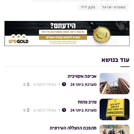
משטרת ישראל
פקק לילי
עוד בנושא
אכיפה אקטיבית
מערכת ביתר 24
ד׳ באלול ה׳תש״פ
0
נתיב פתוח
מערכת ביתר 24
ד׳ באלול ה׳תש״פ
0
מהפכת ההצללה העירונית