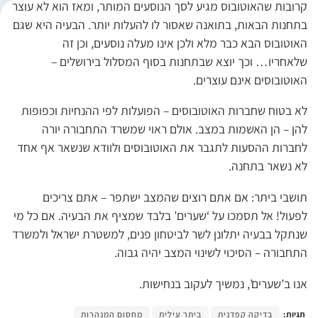
קרובות שהאוטובוס מגיע לסך הנוסעים המותר, ומאז הוא לא עוצר
בתחנות הבאות, בתואנה שאסור לו להעלות יותר. הבעיה היא שגם
האוטובוס הבא כבר מלא ולכן אינו מעלה נוסעים, וכן זה
שלאחריו… וכך יוצא שבתחנות בסוף המסלול בירושלים –
האוטובוסים אינם עוצרים.
לא בטוח שחברות האוטובוסים – הפועלות לפי ההנחיות וכפופות
להן – הן האשמות במצב. אולם ראוי שמשרד התחבורה יורה
לחברות ההסעות לתגבר את האוטובוסים ולוודא שנשאר אף אחד
לא נשאר בתחנה.
תושבי ביתר: אם אתם רוצים שהמצב ישתפר – אתם צריכים
לפעול! אל תסמכו על ‘שערים’ בלבד שמציף את הבעיה. אם כל מי
שנתקל בבעיה יתלונן לשר לביטחון פנים, למשטרת ישראל ולמשרד
התחבורה – הסיכוי לשינוי המצב יהיה גבוה.
אנו ב’שערים’, נמשיך לעקוב בנחישות.
תגיות:
בדיקה קפדנית
ביתר עילית
מחסום המנהרות