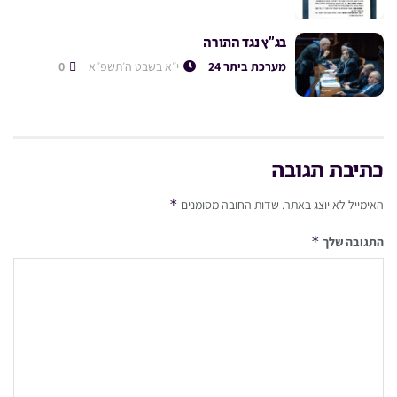
בג”ץ נגד התורה
מערכת ביתר 24
י״א בשבט ה׳תשפ״א
0
כתיבת תגובה
*
האימייל לא יוצג באתר.
שדות החובה מסומנים
*
התגובה שלך