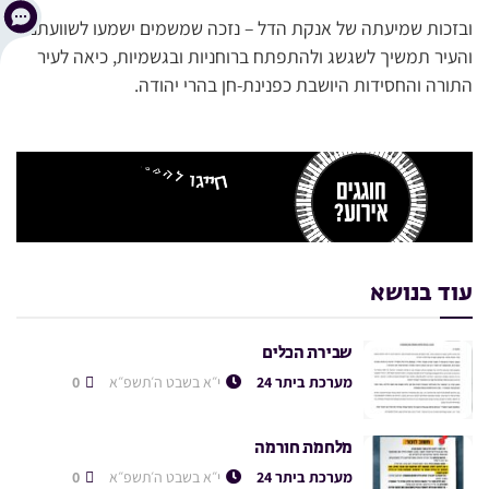
ובזכות שמיעתה של אנקת הדל – נזכה שמשמים ישמעו לשוועתנו
והעיר תמשיך לשגשג ולהתפתח ברוחניות ובגשמיות, כיאה לעיר
התורה והחסידות היושבת כפנינת-חן בהרי יהודה.
עוד בנושא
שבירת הכלים
מערכת ביתר 24
י״א בשבט ה׳תשפ״א
0
מלחמת חורמה
מערכת ביתר 24
י״א בשבט ה׳תשפ״א
0