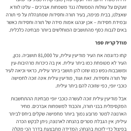
זועקים על עוולות הממשלה נגד משפחות אברכים – עלינו לוודא
שאצלנו, בבית פנימה, בעיר תורה וחסידות שמתנהלת על פי תורה
ובמידת חסידות – אכן יונהגו אמות מידה של תורה וחסידות כאשר
באים לגבות כסף מהתושבים המוחלשים ביותר מבחינה כלכלית.
מודל קרית ספר
קחו כדוגמה את העיר מודיעין עילית, על 81,000 תושביה. נכון,
העיר לא מטופחת כמו ביתר עילית. אין בה כיכרות מרהיבות-עין
ומשובבות-נפש כמו שזכו להן תושבי ביתר עילית, כראוי וכיאה לעיר
של תורה וחסידות. זאת ועוד, מודיעין עילית אינה זוכה לחמישה
כוכבי יופי, כפי שזוכה להם ביתר עילית.
אבל מודיעין עילית זוכה לעשרה כוכבי יופי מבחינת ההתחשבות
המקסימלית בבני תורה, והכבוד למשפחות אברכים. מחיר
הארנונה למטר מרובע נמוך ביותר מחמישה שקלים ביחס לביתר
עילית; אין הגבלת מטרים בהנחה לארנונה; ניתן לבקש הכרה
בפיצול כדי לזכות בהנחה; המדידה מתבצעת בדרך הכי מקלה