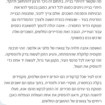
מה שקשור להיתרי בנייה. בתחום זה ניכר הרצון להתחשב ולהקל.
היתרי בנייה ניתנים כמעט לכל דורש, כמובן בכפוף להוראות
הבטיחות והסכמת השכנים. אולם צריך לזכור, שתנופת הבנייה
הפרטית בעיר – שנעשית ככורח השעה ולצורך התמודדות עם
מצוקת הדיור החמורה – איננה יכולה להפוך למשאבת כספים
עבור העירייה, הגובה זאת מהדיירים החלשים, השוכרים ואלה
שרכשו נכס במשותף.
האשמה איננה תלויה על צווארו של פלוני או אלמוני. זוהי תרבות
מקומית קלוקלת שהתפתחה, והגיע הזמן לעשות צדק ולהפסיקה.
זוהי קריאה לכל פרנסי העיר, מקטן ועד גדול, לעשות יד אחת כדי
להפסיק את העוול.
זכינו לעיר שכל קדקודיה הם יהודים יראים ושלמים, מקפידים
בקלה כבחמורה, מוקירי תורה ולומדיה. בתוך עמם הם יושבים ואת
מצוקת בני עירם הם מכירים. זה הזמן לבקש מהם: אנא, פעלו
להשגת הצדק, ודאגו להפסיק את אחת העוולות הנופלות כאבן
ריחיים על צווארם של התושבים החלשים.