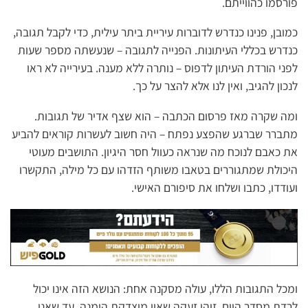
פורסמו כהווייתם.
כמובן, פנינו כנדרש לדוברות עיריית ביתר עילית, כדי לקבל תגובה,
כנדרש בכללי העיתונות. הפנייה לתגובה – שנעשתה מספר שעות
לפני הורדת העיתון לדפוס – נותרה ללא מענה. בעירייה לא ראו
לנכון להגיב, ואין לנו אלא להצר על כך.
ומה שקרה מאז פרסום הכתבה – הוא שצף אדיר של תגובות.
מתברר שברגע שהפצע נפתח – היה חשוב לעשרות קוראים להביע
את כאבם לנוכח מה שנראה כעוול חסר היגיון. התושבים מעוטי
היכולת שמתגוררים בטאבו משותף הזדהו עם כל מילה, התקשרו
ועודדו, כתבו ושלחו את סיפורם האישי.
ומכל התגובות הללו, עולה מסקנה אחת: הנושא הזה אינו יכול
לרדת מסדר היום. זוהי זעקה שאין מוצדקת הימנה. עד שאנו