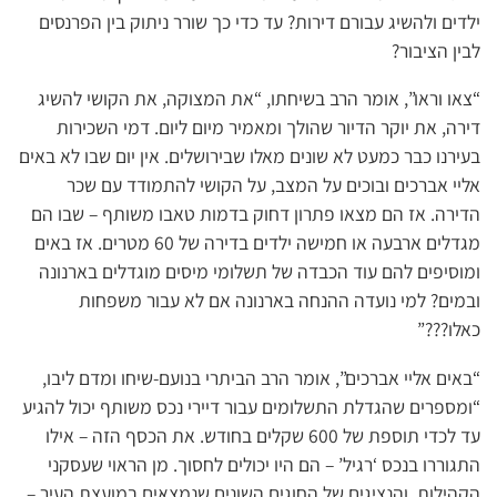
ילדים ולהשיג עבורם דירות? עד כדי כך שורר ניתוק בין הפרנסים
לבין הציבור?
“צאו וראו”, אומר הרב בשיחתו, “את המצוקה, את הקושי להשיג
דירה, את יוקר הדיור שהולך ומאמיר מיום ליום. דמי השכירות
בעירנו כבר כמעט לא שונים מאלו שבירושלים. אין יום שבו לא באים
אליי אברכים ובוכים על המצב, על הקושי להתמודד עם שכר
הדירה. אז הם מצאו פתרון דחוק בדמות טאבו משותף – שבו הם
מגדלים ארבעה או חמישה ילדים בדירה של 60 מטרים. אז באים
ומוסיפים להם עוד הכבדה של תשלומי מיסים מוגדלים בארנונה
ובמים? למי נועדה ההנחה בארנונה אם לא עבור משפחות
כאלו???”
“באים אליי אברכים”, אומר הרב הביתרי בנועם-שיחו ומדם ליבו,
“ומספרים שהגדלת התשלומים עבור דיירי נכס משותף יכול להגיע
עד לכדי תוספת של 600 שקלים בחודש. את הכסף הזה – אילו
התגוררו בנכס ‘רגיל’ – הם היו יכולים לחסוך. מן הראוי שעסקני
הקהילות, והנציגים של החוגים השונים שנמצאים במועצת העיר –