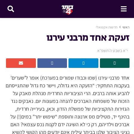
ראשי
חדשות אקטואלי
זעקת אחד מרבני עירנו
י״א בשבט ה׳תשפ״א
אחד מרבני עירנו (שמו וכבודו שמורים במערכת) אומר ל’שערים’
בעקבות התחקיר: “הזעקה היא גדולה, ויישר כח גדול שהתגייסתם
להביע אותה ברבים. הרי הציבוריות החרדית מנהלת מאבק על
הזכות של משפחות האברכים להנחה במעונות יום. נאבקים נגד
הגזירות התקציביות של ממשלת הזדון. וכאן, בעירייה חרדית,
בהינף יד, מטילים מס ארנונה ותוספת “שימוש יתר” במים(!) על
אברכים וילדיהם, רק כי לא השיגה ידם לקנות נכס עצמאי? האם
נציגי הציבור שלנו בביתר עילית אינם יודעים מהו הקושי להשיא