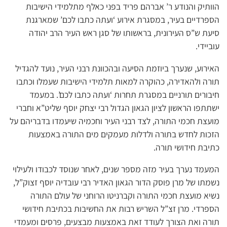
הוותיק והנודע ר’ אברהם פריד בפני כאלף מתלמידי הישיבות
הספרדיים בעיר, במסגרת אירוע ‘ועתה כתבו לכם’ שמארגנת
סיעת ש”ס העירונית, בראשותו של סגן ראש העיר הרב יהודה
עוביידי.
האירוע, שנערך ביוזמת הסיעה ובהכוונת רבני העיר, נועד להגדיל
תורה ולהאדירה, כהוקרה למאות תלמידי הישיבות שעמלו וכתבו
חיבורים תורניים במסגרת תחרות ‘ועתה כתבו לכם’. במעמד
ישתתפו הראשון לציון הגאון הגדול רבי יצחק יוסף שליט”א וחברי
מועצת חכמי התורה, לצד רבני העיר וחכמיה שיעמדו בדבריהם על
הזכות לחדש בתורה ולדלות מעמקים מים התורה באמצעות
כתיבת חידושי תורה.
המעמד נערך בעיר מזה מספר שנים, לאחר שנוסד לכבודו ולעילוי
נשמתו של מרן פוסק הדור הגאון האדיר רבי עובדיה יוסף זצוק”ל,
נשיא מועצת חכמי התורה וקברניטו הרוחני של עולם התורה
הספרדי. מרן זצ”ל השריש רבות את החשיבות בכתיבת חידושי
תורה ואת הצורך לעודד זאת באמצעות מבצעים, פרסים ומעמדי