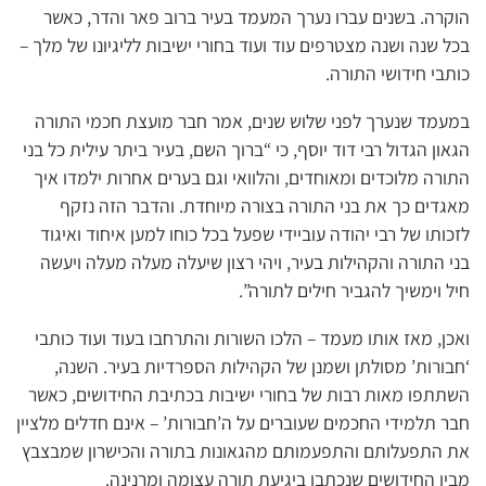
הוקרה. בשנים עברו נערך המעמד בעיר ברוב פאר והדר, כאשר
בכל שנה ושנה מצטרפים עוד ועוד בחורי ישיבות לליגיונו של מלך –
כותבי חידושי התורה.
במעמד שנערך לפני שלוש שנים, אמר חבר מועצת חכמי התורה
הגאון הגדול רבי דוד יוסף, כי “ברוך השם, בעיר ביתר עילית כל בני
התורה מלוכדים ומאוחדים, והלוואי וגם בערים אחרות ילמדו איך
מאגדים כך את בני התורה בצורה מיוחדת. והדבר הזה נזקף
לזכותו של רבי יהודה עוביידי שפעל בכל כוחו למען איחוד ואיגוד
בני התורה והקהילות בעיר, ויהי רצון שיעלה מעלה מעלה ויעשה
חיל וימשיך להגביר חילים לתורה”.
ואכן, מאז אותו מעמד – הלכו השורות והתרחבו בעוד ועוד כותבי
‘חבורות’ מסולתן ושמנן של הקהילות הספרדיות בעיר. השנה,
השתתפו מאות רבות של בחורי ישיבות בכתיבת החידושים, כאשר
חבר תלמידי החכמים שעוברים על ה’חבורות’ – אינם חדלים מלציין
את התפעלותם והתפעמותם מהגאונות בתורה והכישרון שמבצבץ
מבין החידושים שנכתבו ביגיעת תורה עצומה ומרנינה.