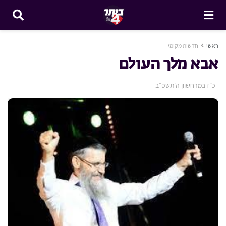
ראשי
חדשות מקומי
אבא מלך העולם
כ״ז במרחשוון ה׳תשפ״ב