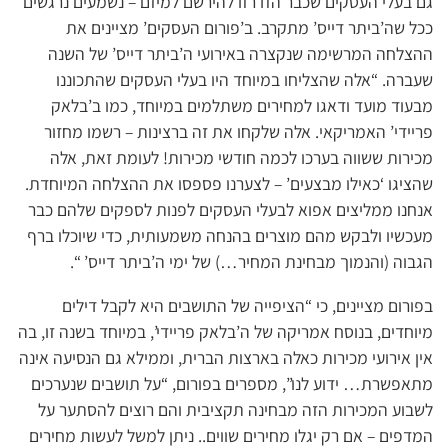
גם בעלי העסקים שכבר הזדרזו להירשם למיזם – נשמעים נרגשים
ככל שה’ביתר דייס’ מתקרב. ב’פורום העסקים’ מציינים את
ההצלחה המרשימה שנקצרה באירועי ה’ביתר דייס’ של השנה
שעברה. “אלה שהצליחו במיוחד היו בעלי העסקים שהתכוננו
מבעוד מועד ודאגו למחירים משתלמים במיוחד, כמו ב’בלאק
פריידי’ האמריקאי. אלה שלקחו את זה ברצינות – רשמו מחזור
מכירות ששווה בערכו לכמה חודשי מכירות! לעומת זאת, אלה
שהציגו ‘כאילו מבצעים’ – לצערנו פספסו את ההצלחה המיוחדת.
אנחנו ממליצים אפוא לבעלי העסקים לפנות לספקים שלהם כבר
מעכשיו ולבקש מהם מוצרים בהנחה משמעותית, כדי שיוכלו ברף
הגבוה (והנמוך מבחינת המחיר…) של ימי ה’ביתר דייס’ “.
בפורום מציינים, כי “הציפייה של התושבים היא לקבל דילים
מיוחדים, בנוסח אמריקה של ה’בלאק פריידי’, במיוחד בשנה זו, בה
אין אירועי מכירות כאלה בארצות הברית, וממילא גם הנסיעה אינה
מתאפשרת… ידוע לנו”, מספרים בפורום, “על תושבים שנערכים
לשבוע המכירות הזה מבחינה תקציבית והם רוצים להסתער על
המדפים – אם רק יגלו מחירים שווים.. ניתן למשל לעשות מחירים