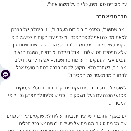
על מוצרים מסוימים, כל יום על משהו אחר”.
חבר מביא חבר
“מה שחשוב”, מסכמים ב’פורום העסקים’, “זו היכולת של הצרכן
לצאת מרוצה ואף לספר למכריו ולצרף עוד לקוחות למעגל בימי
הקניות של ביתר דייס. חשוב להדגיש: הכוונה היו שתרוויחו כסף –
שלא תפסידו חס ושלום – אבל בעזרת יצירתיות, השגת תנאים
טובים אצל הספקים והיערכות מחושבת – אפשר להציג דילים
מצוינים, לשחרר מלאי תקוע, למכור הרבה במחיר מועט אבל
להרוויח מהמאסה של המכירות”.
ל’שערים’ נודע, כי בימים הקרובים יקיים פורום בעלי העסקים
מפגשי הכנה עם בעלי העסקים – כדי שיצליחו להתארגן נכון לימי
המכירות.
גם באגף התרבות של עיריית ביתר עילית לא שוקטים על השמרים.
שם מכינים סוגים מגוונים של פעילות. “נשתמש בכל הכלים
שבידינו כדי להעלות את נס את בעלי העסקים שבתקופת הקורונה