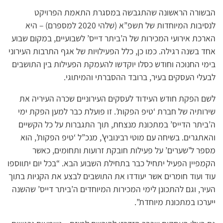
הבשורה הראשונה שהתגבשה במסגרת התאמת הפרויקט
לנסיבות המיוחדות של תשפ”א (שלהי 2020 למספרם) – היא
הארכת אירועי המכירות של ה’ביתר דייס’ לשבועיים, במקום שבוע
אחד בשנה רגילה. כמו כן, כלל הפעילויות של אגף התרבות העירוני
בימי החנוכה וחודש כסלו יוקדשו להעמקת הפעילות בין התושבים
לבעלי העסקים בעיר, ברובד ההסברתי והמיתוגי.
לשם הפקת חודש העידוד לעסקים העירוניים שכרה העיריה את
שירותיה של חברת ‘טיפ הפקות’. זו פועלת כבר למען הפקת ימי
ה’ביתר הדייס’ במתכונת מנצחת, תוך התגברות על כל הקשיים
והאתגרים. בשיחה עם מוטי רבינוביץ’, מנכ”ל ‘טיפ הפקות’, הוא
מספר ל’שערים’ על פעילות חובקת זרועות ותחומים, כאשר
הקמפיין הפעיל יתחיל כבר בתחילת השבוע הבא. “בכל יום יתווספו
עוד ועוד חומרים אשר יעודדו את התושבים לבצע את הקניות בתוך
העיר, וגם להתכונן לימי המכירות המיוחדים ה’ביתר דייס’ שהשנה
ייערכו במתכונת מיוחדת”.