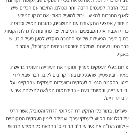
סבלו הרבה, לפעמים הרבה יותר מכולם. החיבור עם הכלים שיש
לאגף התרבות להציע – יכול להועיל מאוד: אם זה קו המידע
הייחודי, אמצעי התקשורת עם התושבים, כתובות המייל וכדומה,
כדי להעביר את המבצעים החמים ולייצר פתרונות להגדלת הקניות
בתוך העיר. הפעילות של ימי החנוכה תוקדש למען פעילות זו. יש
כבר המון רעיונות, שחלקם יפורסמו בימים הקרובים”, אומרים
באגף.
פורום בעלי העסקים מעריך ומוקיר את העירייה והעומד בראשה,
מאיר רובינשטיין, שהעסקים בעיר קרובים לליבו, דבר שבא לידי
ביטוי בהקמת הגמ”ח לעסקים ובוועידות העסקים שהתקיימו על
ידי העירייה, ובמיוחד כעת – בהירתמות המלאה להצלחת אירועי
ה’ביתר דייס’.
‘שערים’, בתור כלי התקשורת המקומי הגדול והמוביל, אשר חרט
על דגלו את הסיוע ל’עסקי עירך’ ועמידה לימין העסקים המקומיים
– ילווה בעז”ה את אירועי ה’ביתר דייס’ בהבאת כל המידע הדרוש