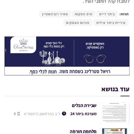
לטובת קהל תושבי העיר.
תגיות:
ביתר דייס
טיפ הפקות
מאיר רובינשטיין
עיריית ביתר עילית
פורום העסקים
עוד בנושא
שבירת הכלים
מערכת ביתר 24
כ״ב במרחשוון ה׳תשפ״א
0
מלחמת חורמה