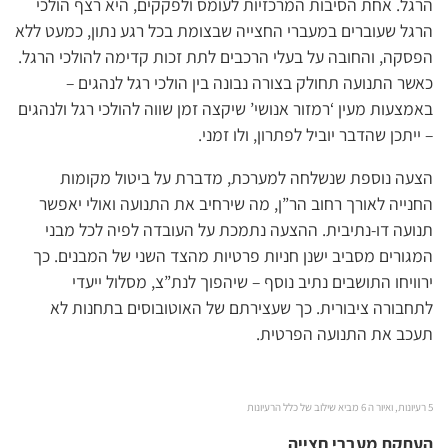
הרגל. אחת הסיבות המרכזיות לעומס ולפקקים, היא רצף הולכי
הרגל שעוברים במעברי החצייה שבצומת בכל רגע נתון, כמעט ללא
הפסקה, והחובה על בעלי הרכבים לתת זכות קדימה להולכי הרגל.
כאשר התנועה תחולק בצורה נבונה בין הולכי רגל לנהגים –
באמצעות מעין ‘רמזור אנושי’ שיקצה זמן שווה להולכי רגל ולנהגים
– ייתכן שהדבר יוביל לפתרון, ולו זמני.
הצעה נוספת שנשלחה למערכת, מדברת על ביטול מקומות
החנייה לאורך רחוב הר”ן, מה שירחיב את התנועה ואולי יאפשר
תנועה דו-נתיבית. ההצעה נתמכת על העובדה לפיה לכל מבני
המגורים מסביב ישנן חניות פרטיות מהצד השני של המבנים. כך
ירוויחו התושבים נתיב נוסף – שיהפוך לנת”צ, מסלול ייעדי
לתחבורה ציבורית. כך שעצירתם של האוטובוסים בתחנות לא
תעכב את התנועה הפרטית.
5 רעיונות, ואיור ה 6 מביא שילוב של כלל הרעיונות
העתקת מעברי חצייה