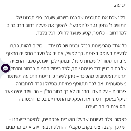
תנועה.
ובל נשכח את התוכנית שהצגנו בשבוע שעבר, פרי תכנונו של
התושב ר’ נחמן גטר מ’המבשר’, להפוך את מעלה רחוב הרב ברים
למדרחוב – כלומר, קטע שנועד להולכי רגל בלבד.
כל אחד מהרעיונות הנ”ל, ובטח שכולם יחד – יכולים להוות פתרון
לבעיית העומס בצומת. כך למשל, אם יבוטל מעבר החצייה הרצוף
מ’ביתר סטור’ ל’שמחת משה’, ובנוסף לכך יועתק מעבר החצייה
של רחוב בניין דוד פנימה יותר, לצד ביטול החניות ברחוב והרחקת
תחנות האוטובוס מהכיכר – ניתן לשער כי זרימת התנועה תשתפר
משמעותית. אם לכך תתווסף פתיחת מסלול נפרד לתחבורה
ציבורית – על חשבון החניות לאורך רחוב הר”ן – הרי שזה יהיה צעד
שיקל באופן דרמטי את הפקקים התמידיים בכיכר העמוסה
והסואנת ביותר בעירנו.
כאמור, אלה רעיונות שהעלו תושבים אכפתיים, ולמיטב ידיעתנו –
יש לכך קשב רציני בקרב מקבלי ההחלטות בעירייה. אתם מוזמנים