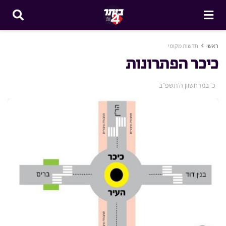
ראשי
חדשות מקומי
כיכר הפתרונות
כ׳ במרחשוון ה׳תשפ״ב