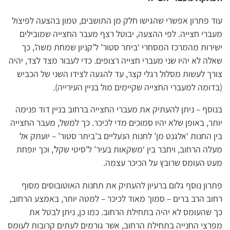
עוד פתרון אפשרי שהגישו חלק מן התושבים, טמון בהצעה לפיצול
מעברי חצייה. לפי ההצעה, יבוטל רצף מעבר החצייה שמובילים
ישירות מהמרכז המסחרי ‘ביתר סטור’ ל’קניון שמחת משה’, כך
שאלה לא יהיו שני מעברי חצייה רצופים. כדי לעבור מצד לצד, יהיה
צורך לעשות מסלול רגלי קצר, עד להגעה לצידו השני של הכביש
(בדומה למעברי החצייה שקיימים מול בניין העירייה).
בנוסף – ניתן להעתיק את מעברי החצייה ברחוב בניין דוד פנימה
יותר, באופן שלא יהיו סמוכים מדי לכיכר. כך למשל, מעבר החצייה
בין החנות ‘אלגנט מן’ לחנות הנעליים ב’ביתר סטור’ – יועתק אל
מעלה הרחוב, ויחבר בין ‘משקאות בעיר’ ל’סיטי שקל’, וכך יופחת
מעט העומס שרובץ על הכיכר עצמה.
פתרון נוסף גלום ברעיון להעתיק את תחנות האוטובוסים מסוף
רחוב הרב ברים – סמוך מאוד לכיכר – למטה יותר, באמצע הרחוב,
כך שהעומס לא יהיה בתחילת הרחוב. כמו כן, ניתן לבטל את
מפרצי החנייה בתחילת הרחוב, אשר גורמים לעתים קרובות לעומס