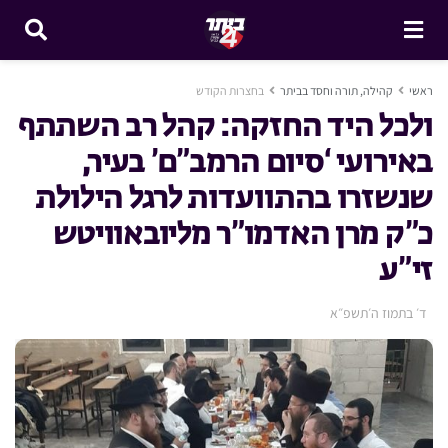
ראשי
קהילה, תורה וחסד בביתר
בחצרות הקודש
ולכל היד החזקה: קהל רב השתתף
באירועי ‘סיום הרמב”ם’ בעיר,
שנשזרו בהתוועדות לרגל הילולת
כ”ק מרן האדמו”ר מליובאוויטש
זי”ע
ד׳ בתמוז ה׳תשפ״א