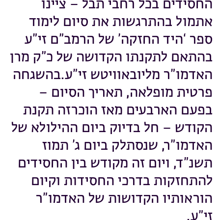
החסידים בכל רחבי תבל – ציינו
אתמול בהתרגשות את סיום לימוד
ספר ‘היד החזקה’ של הרמב”ם זי”ע
בהתאם לתקנתו הקדושה של כ”ק מרן
האדמו”ר מליובאוויטש זי”ע.בהשגחה
פרטית מופלאה, תאריך הסיום –
בפעם הארבעים מאז הוכרזה תקנת
הקודש – חל בדיוק ביום ההילולא של
האדמו”ר, שנסתלק ביום ג’ תמוז
תשנ”ד, ויום זה מקודש בין החסידים
להתחזקות בדרכי החסידות וקיום
הוראותיו הקדושות של האדמו”ר
זי”ע.