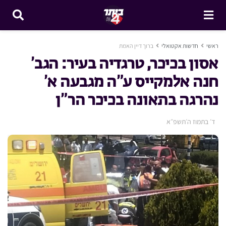
ראשי
חדשות אקטואלי
ברוך דיין האמת
אסון בכיכר, טרגדיה בעיר: הגב’
חנה אלמקייס ע”ה מגבעה א’
נהרגה בתאונה בכיכר הר”ן
ד׳ בתמוז ה׳תשפ״א