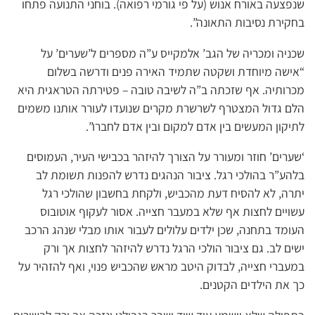
שנפצעה באורח אנוש (על פי גורמי רפואה). בוחני התנועה פתחו
בחקירת נסיבות התאונה”.
שכניה ומכריה של הגב’ אלמקייס ע”ה מספרים ל’שערים’ על
“אישה מיוחדת ושקטה שתמיד האירה פנים ודרשה בשלום
מכרותיה. אף שזכתה ב”ה לשיבה טובה – פטירתה הטראגית היא
הלם גדול המצטרף לשרשרת מקרים שנועדו לעורר אותנו משמים
לתיקון המעשים בין אדם למקום ובין אדם לחברו”.
‘שערים’ חוזר ומעורר על הצורך להיזהר בכבישי העיר, העמוסים
בלהע”ר בהולכי רגל. ציבור הנהגים נדרש להפנות תשומת לב
יתרה, לא להסיח דעת מהכביש, ולקחת בחשבון שהולכי רגל
עשויים לחצות אף שלא במעבר חצייה. אסור לעקוף אוטובוס
העומד בתחנה, שכן ילדים עלולים לעבור אותו מבלי שנהג הרכב
ישים לב. גם ציבור הולכי הרגל נדרש להיזהר לחצות אך ורק
במעברי חצייה, לבדוק היטב מראש שהכביש פנוי, ואף להזהיר על
כך את הילדים הקטנים.