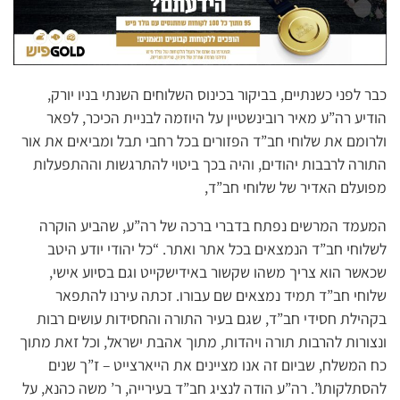
כבר לפני כשנתיים, בביקור בכינוס השלוחים השנתי בניו יורק,
הודיע רה”ע מאיר רובינשטיין על היוזמה לבניית הכיכר, לפאר
ולרומם את שלוחי חב”ד הפזורים בכל רחבי תבל ומביאים את אור
התורה לרבבות יהודים, והיה בכך ביטוי להתרגשות וההתפעלות
מפועלם האדיר של שלוחי חב”ד,
המעמד המרשים נפתח בדברי ברכה של רה”ע, שהביע הוקרה
לשלוחי חב”ד הנמצאים בכל אתר ואתר. “כל יהודי יודע היטב
שכאשר הוא צריך משהו שקשור באידישקייט וגם בסיוע אישי,
שלוחי חב”ד תמיד נמצאים שם עבורו. זכתה עירנו להתפאר
בקהילת חסידי חב”ד, שגם בעיר התורה והחסידות עושים רבות
ונצורות להרבות תורה ויהדות, מתוך אהבת ישראל, וכל זאת מתוך
כח המשלח, שביום זה אנו מציינים את הייארצייט – ז”ך שנים
להסתלקותו”. רה”ע הודה לנציג חב”ד בעירייה, ר’ משה כהנא, על