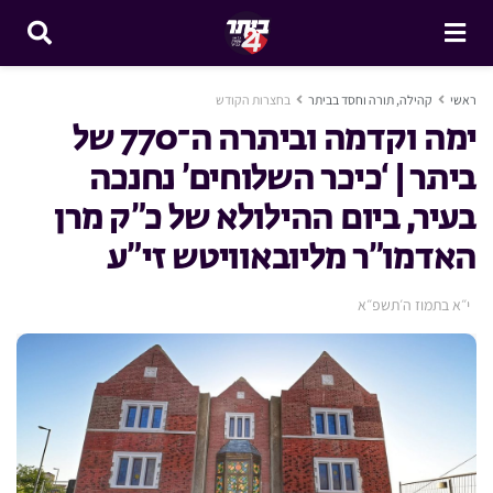
ראשי
קהילה, תורה וחסד בביתר
בחצרות הקודש
ימה וקדמה וביתרה ה־770 של
ביתר | ‘כיכר השלוחים’ נחנכה
בעיר, ביום ההילולא של כ”ק מרן
האדמו”ר מליובאוויטש זי”ע
י״א בתמוז ה׳תשפ״א