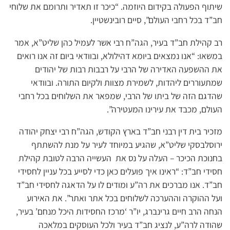
שיתוף הפעולה בקידום היוזמה. “כיכר זו תאדיר ותרומם את שלוחי
חב”ד בכל רחבי העולם”, סיים רובינשטיין.
רב קהילת חב”ד בעיר, הגה”ח רבי אשר לעמיל כהן שליט”א, אמר
במשאו: “אנו נמצאים ביומא דהילולא, ובוודאי ביום זה אנו רואים
את ההשפעה האדירה של הרבי על רבבות רבות של יהודים
שמתעוררים ליהדות, לשמירת מצוות ולקיום התורה. ובוודאי
שהדגם הזה של ביתו של הרבי, שמפאר את השלוחים בכל רחבי
העולם, מכבד את עירינו המעטירה”.
מזכיר בית דין רבני חב”ד בארץ הקודש, הגה”ח רבי יצחק יהודה
ירוסלבסקי שליט”א, שהגיע במיוחד לעיר על מנת להשתתף
בחנוכת הכיכר – העלה על נס את העשייה הרבה לטובת קהילת
חסידי חב”ד: “ראינו איך פועלים כאן כדי לסייע בכל עניין לחסידי
חב”ד. אנו מברכים את רה”ע ומודים לו על הדאגה לחסידי חב”ד
ועל ההוקרה וההערכה לשלוחים בכל אתר ואתר”. את האירוע
הנחה הרב חיים גרינברג, יו”ר ‘מרכז החסידות היכל מנחם’ בעיר,
שהודה לרה”ע, לנציג חב”ד בעיר ולכל העוסקים במלאכה