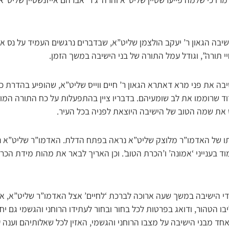
יבה הגאון ר’ יעקב הולצמן שליט”א, שבדברים נרגשים העמיד על נס א
י תורה”, וגודל עמל התורה של בני הישיבה במשך הזמן.
בה את פני מרא דאתרא הגאון ר’ חיים ווייס שליט”א, שהופיע בהדרת 
דוד שרוממו את לב שומעיהם. בדבריו ציין בהתפעלות על כח התורה המור
ש את שמה הטוב של הישיבה היוצאת לפניה בכל העיר.
ו של האדמו”ר מלוצק שליט”א נראה בפתח הדלת. האדמו”ר שליט”א נ
ד בענייני ‘אמונה’ ו’הכרת הטוב’. וכן האריך לבאר את מהות מידת הכר
די הישיבה במשך שעה ארוכה לברכת ‘לחיים’ אצל האדמו”ר שליט”א, א
ו הטהור, ודואג בפרטות לכל בחור ובחור לעתידו הרוחני והגשמי גם י
חד מבני הישיבה על מצבו הרוחני והגשמי, האזין לכל שאלותיהם וענה 