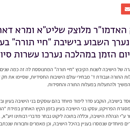
האדמו”ר מלוצק שליט”א ומרא דאת
נערך השבוע בישיבת “חיי תורה” בע
ום הזמן במהלכה נערכו עשרות סיו
 של הישיבה לשנות הקיבוץ “חיי תורה” המתנוססת לה זה כמה שנים ב
ת התורה ועבודת ד’ מבחירי עולם הישיבות החסידיות, שסיימו את חק 
המשיך ולהתעלות במעלות התורה והחסידות.
סד בישיבה, הוקבע סדר לימוד מיוחד בהם עוסקים בני הישיבה בעיון ובע
סגרת הפרויקט, עסקו בני הישיבה בעיון בזמן הקיץ האחרון במידת “ה
 ע”י הנהלת הישיבה, וכללה בתוכה ליקוט נבחר מדברי רבותינו זיע”א
ם מיוחדים שנמסרו בעניין בהיכל הישיבה, וכן מאמרים וחבורות שנכתבו ב