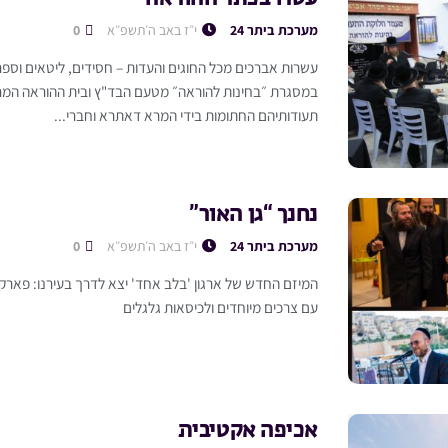
מערכת ביתר 24
י״ז באב ה׳תשפ״א
0
עשרות אברכים מכל החוגים והעדות – חסידים, ליטאים וספר
במסגרת ״בחינות להוראה״ מטעם הבד"ץ ובית ההוראה המרכ
תעודותיהם החתומות בידי המרא דאתרא וחברי...
נחנך “גן האור”
מערכת ביתר 24
י״ז באב ה׳תשפ״א
0
המיזם החדש של ארגון 'בלב אחד' יצא לדרך בעירנו: פארק יי
עם צרכים מיוחדים ולכיסאות גלגלים
אכיפה אקטיבית