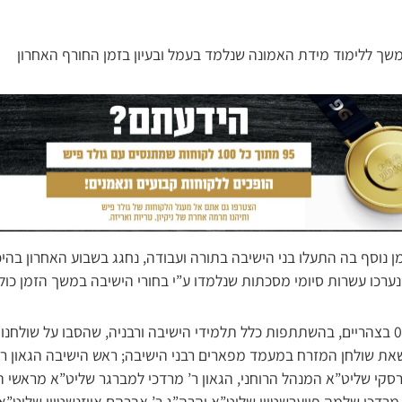
משך ללימוד מידת האמונה שנלמד בעמל ובעיון בזמן החורף האחרון
מן נוסף בה התעלו בני הישיבה בתורה ועבודה, נחגג בשבוע האחרון בה
ערכו עשרות סיומי מסכתות שנלמדו ע”י בחורי הישיבה במשך הזמן כולו
המעמד החל בשעה 05:00 בצהריים, בהשתתפות כלל תלמידי הישיבה ורבניה, שהסבו על שו
שאת שולחן המזרח במעמד מפארים רבני הישיבה; ראש הישיבה הגאון ר’
רסקי שליט”א המנהל הרוחני, הגאון ר’ מרדכי למברגר שליט”א מראשי ה
 מרדכי שלמה פייערשטיין שליט”א והרה”ג ר’ אברהם אייזנשטיין שליט”א