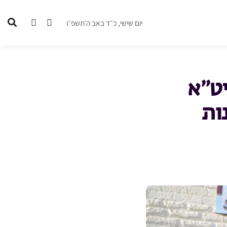
יום שישי, כ״ד באב ה׳תשפ״ו
יט״א
ות