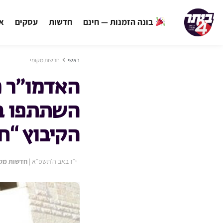
בונה הזמנות — חינם
חדשות
עסקים
אי
ראשי
חדשות מקומי
האדמו״ר מ
השתתפו במ
הקיבוץ “חי
י״ז באב ה׳תשפ״א
|
חדשות מקו