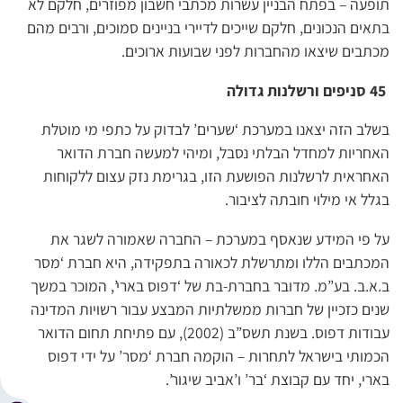
תופעה – בפתח הבניין עשרות מכתבי חשבון מפוזרים, חלקם לא
בתאים הנכונים, חלקם שייכים לדיירי בניינים סמוכים, ורבים מהם
מכתבים שיצאו מהחברות לפני שבועות ארוכים.
45 סניפים ורשלנות גדולה
בשלב הזה יצאנו במערכת ‘שערים’ לבדוק על כתפי מי מוטלת
האחריות למחדל הבלתי נסבל, ומיהי למעשה חברת הדואר
האחראית לרשלנות הפושעת הזו, בגרימת נזק עצום ללקוחות
בגלל אי מילוי חובתה לציבור.
על פי המידע שנאסף במערכת – החברה שאמורה לשגר את
המכתבים הללו ומתרשלת לכאורה בתפקידה, היא חברת ‘מסר
ב.א.ב. בע”מ. מדובר בחברת-בת של ‘דפוס בארי’, המוכר במשך
שנים כזכיין של חברות ממשלתיות המבצע עבור רשויות המדינה
עבודות דפוס. בשנת תשס”ב (2002), עם פתיחת תחום הדואר
הכמותי בישראל לתחרות – הוקמה חברת ‘מסר’ על ידי דפוס
בארי, יחד עם קבוצת ‘בר’ ו’אביב שיגור’.