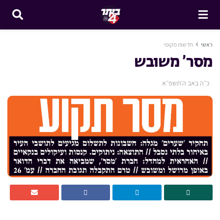
ראשי
חדשות מקומי
מסר’ משובש
כ״ה באב ה׳תשפ״א