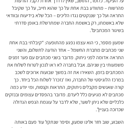
על העיקול. כלומר, התושב, שאין לו דרך אחרת לקבל הודעות
מהרשות – מתוודע בבת אחת על כך שהוא חייב, על כך שקיבל
התראה ועל כך שננקטים נגדו הליכים – הכל שלא בידיעות ובוודאי
שלא באשמתו, רק באשמת החברה שמתרשלת באופן סדרתי
בשיגור המכתבים”.
שמעון מספר, כי הוא עצמו נפגע מהתופעה: “קיבלתי בבת אחת
שני מכתבים מחברת החשמל – אחד הודעה לתשלום, והשני
התראה אדומה לפני ניתוק. מדובר בשני מכתבים עם פער זמנים
משמעותי בין שניהם. אבל בחברה לא ראו לנכון לטרוח לשלוח את
המכתבים בזמן. השאירו את זה במשך שבועות ארוכים לשכב
במרכז הלוגיסטי של החברה, ואז ‘נזכרו’ לשלוח הכל ביחד. כך
קורה שאנשים מקבלים ניתוקים, התראות וקנסות, ומי יודע כמה
מכתבים לא מגיעים כלל ליעדם. מדובר בהפסדים עצומים ובנזקים
כלכליים שלא ניתן לשער, שלא לדבר על עוגמת הנפש הגדולה
שכרוכה בעניין”.
השבוע, שוב חזר אלינו שמעון, וסיפר שנתקל עוד פעם באותה