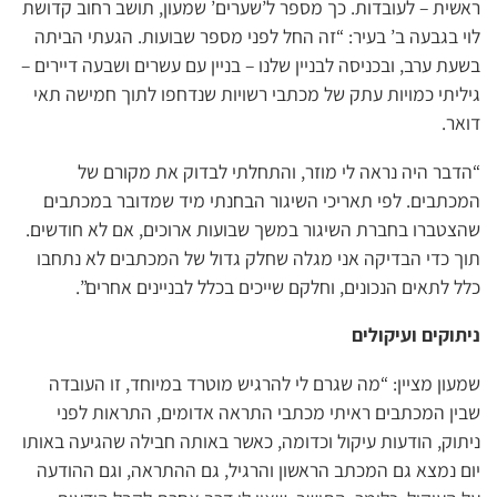
ראשית – לעובדות. כך מספר ל’שערים’ שמעון, תושב רחוב קדושת
לוי בגבעה ב’ בעיר: “זה החל לפני מספר שבועות. הגעתי הביתה
בשעת ערב, ובכניסה לבניין שלנו – בניין עם עשרים ושבעה דיירים –
גיליתי כמויות עתק של מכתבי רשויות שנדחפו לתוך חמישה תאי
דואר.
“הדבר היה נראה לי מוזר, והתחלתי לבדוק את מקורם של
המכתבים. לפי תאריכי השיגור הבחנתי מיד שמדובר במכתבים
שהצטברו בחברת השיגור במשך שבועות ארוכים, אם לא חודשים.
תוך כדי הבדיקה אני מגלה שחלק גדול של המכתבים לא נתחבו
כלל לתאים הנכונים, וחלקם שייכים בכלל לבניינים אחרים”.
ניתוקים ועיקולים
שמעון מציין: “מה שגרם לי להרגיש מוטרד במיוחד, זו העובדה
שבין המכתבים ראיתי מכתבי התראה אדומים, התראות לפני
ניתוק, הודעות עיקול וכדומה, כאשר באותה חבילה שהגיעה באותו
יום נמצא גם המכתב הראשון והרגיל, גם ההתראה, וגם ההודעה