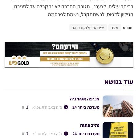
בביתר עילית. לצערנו, תגובת החברה לא נתקבלה עד לסגירת
הגיליון לדפוס. לכשתתקבל, נשמח לפרסמה.
תגיות:
מסר
שיבושי חלוקת דואר
עוד בנושא
אכיפה אקטיבית
מערכת ביתר 24
כ״ה באב ה׳תשפ״א
0
נתיב פתוח
מערכת ביתר 24
כ״ה באב ה׳תשפ״א
0