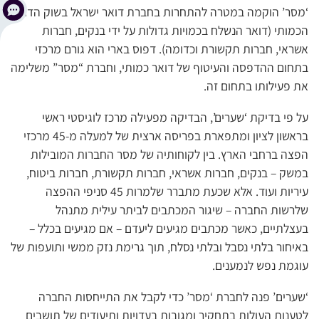
‘מסר’ הוקמה במטרה להתחרות בחברת דואר ישראל בשוק הדואר
הכמותי (דואר הנשלח בכמויות גדולות על ידי בנקים, חברות
אשראי, חברות תקשורת וכדומה). דפוס בארי הוא גורם מרכזי
בתחום ההדפסה והעיטוף של דואר כמותי, וחברת “מסר” משלימה
את פעילותו בתחום זה.
על פי בדיקת ‘שערים’, הבדיקה מפעילה מרכז לוגיסטי ראשי
בראשון לציון ומתפארת בפריסה ארצית של למעלה מ-45 מרכזי
הפצה ברחבי הארץ. בין לקוחותיה של מסר החברות המובילות
במשק – בנקים, חברות אשראי, חברות תקשורת, חברות ביטוח,
עיריות ועוד. אלא שכעת מתברר שלמרות 45 סניפי ההפצה
שלרשות החברה – שיגור המכתבים לביתר עילית מתנהל
בעצלתיים, כאשר מכתבים מגיעים ליעדם – אם מגיעים בכלל –
באיחור בלתי נסבל ובלתי נסלח, תוך גרימת נזק ממשי ותועפות של
עוגמת נפש לנמענים.
‘שערים’ פנה לחברת ‘מסר’ כדי לקבל את התייחסות החברה
לטענות העולות בתחקיר ומגובות בעדויות ותיעודים של תושבים