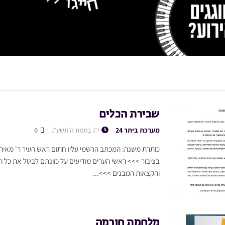
שבירת הכלים
מערכת ביתר 24
י״ג בתמוז ה׳תשע״ג
0
כותרת משנה: המכתב הרשמי עליו חתום ראש העיר ר' מאיר ר
בציבור >>> ראשי הערים מודיעים על כוונתם לבטל את כל ה
והקצאות המבנים >>>...
מלחמת חורמה