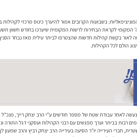
מוניציפאליות: בשבועות הקרובים אמור להיערך כינוס מרכזי לקהילות בני
ה’ המקומי לקראת הבחירות לרשות המקומית שיערכו בחודש חשוון תשע”
ה לאור בקשת קהילות חדשות שהצטרפו לביתר עילית מאז נבחר הסניף 
וג הולם לכל הקהילות.
 נעשה לאחר עבודת שטח של מספר חודשים ע”י הרב יצחק רייך, מנכ”ל 
ם רבות בביתר וערך מפגשים עם רבני הקהילות ועסקני דגל התורה ונצי
רית, חברי העירייה יו”ר הסיעה בעירייה הרב יצחק רביץ והרב שמעון לף