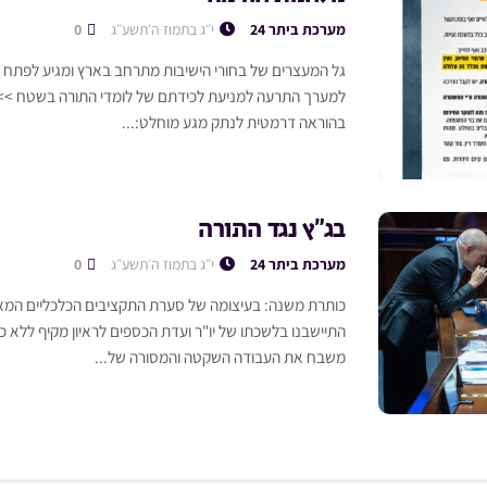
מערכת ביתר 24
י״ג בתמוז ה׳תשע״ג
0
גל המעצרים של בחורי הישיבות מתרחב בארץ ומגיע לפתח ע
למערך התרעה למניעת לכידתם של לומדי התורה בשטח >>>
בהוראה דרמטית לנתק מגע מוחלט:...
בג”ץ נגד התורה
מערכת ביתר 24
י״ג בתמוז ה׳תשע״ג
0
כותרת משנה: בעיצומה של סערת התקציבים הכלכליים המאי
התיישבנו בלשכתו של יו"ר ועדת הכספים לראיון מקיף ללא 
משבח את העבודה השקטה והמסורה של...