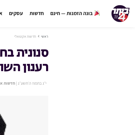
בונה הזמנות — חינם
חדשות
עסקים
אי
ראשי
חדשות אקטואלי
סנונית בח
רענון השו
י״ג בתמוז ה׳תשע״ג
|
חדשות אק